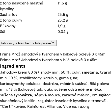
z toho nasycené mastné
11,5 g
kyseliny
Sacharidy
25,5 g
z toho cukry
25,2 g
Bílkoviny
1,9 g
Sůl
0,04 g
Jahodový s tvarohem v bílé polevě
Prima Mrož Jahodový s tvarohem v kakaové polevě 3 x 45ml
Prima Mrož Jahodový s tvarohem v bílé polevě 3 x 45ml
Ingredients
Jahodový krém 80 % (jahody min. 50 %, cukr,
smetana
,
tvaro
min. 10 %, stabilizátory: karubin, guma guar,
karboxymethylcelulosa, dextróza,
mléčná
sušina), Bílá poleva
min. 18 % (kokosový tuk, cukr, sušené odstředěné
mléko
,
sušená
syrovátka
,
sójová
mouka, kakaové máslo*, emulgátor
slunečnicový lecitin, regulátor kyselosti: kyselina citrónová),
*Certifikováno Rainforest Alliance. Více na: ra.org