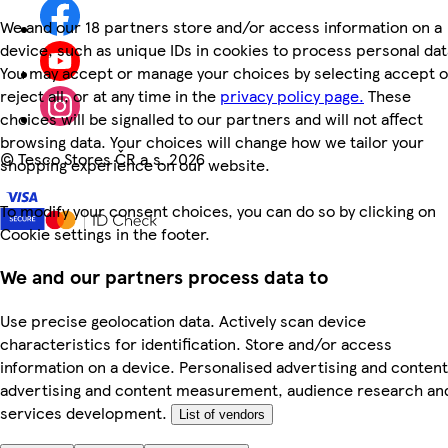
We and our 18 partners store and/or access information on a
device, such as unique IDs in cookies to process personal dat
You may accept or manage your choices by selecting accept o
reject all, or at any time in the
privacy policy page.
These
choices will be signalled to our partners and will not affect
browsing data. Your choices will change how we tailor your
©
Tesco Stores ČR a.s. 2026
shopping experience on our website.
To modify your consent choices, you can do so by clicking on
Cookie settings in the footer.
We and our partners process data to
Use precise geolocation data. Actively scan device
characteristics for identification. Store and/or access
information on a device. Personalised advertising and content
advertising and content measurement, audience research an
services development.
List of vendors