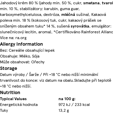
Jahodový krém 80 % (jahody min. 50 %, cukr,
smetana
,
tvaro
min. 10 %, stabilizátory: karubin, guma guar,
karboxymethylcelulosa, dextróza,
mléčná
sušina), Kakaová
poleva min. 18 % (kokosový tuk, cukr, kakaový prášek se
sníženým obsahem tuku* 14 %, sušená
syrovátka
, emulgátor:
slunečnicový lecitin, aroma), *Certifikováno Rainforest Allian
Více na: ra.org
Allergy Information
Bez: Cereálie obsahující lepek
Obsahuje: Mléko, Sója
Může obsahovat: Ořechy
Storage
Datum výroby / Šarže / Při -18 °C nebo nižší minimální
trvanlivost do konce: viz datum na obalu.Skladujte při teplotě
-18 °C nebo nižší.
Nutrition
Typical Values
na 100 g:
Energetická hodnota
972 kJ / 233 kcal
Tuky
13,2 g