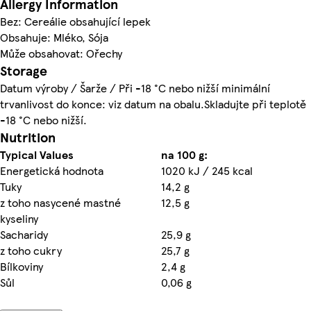
Allergy Information
Bez: Cereálie obsahující lepek
Obsahuje: Mléko, Sója
Může obsahovat: Ořechy
Storage
Datum výroby / Šarže / Při -18 °C nebo nižší minimální
trvanlivost do konce: viz datum na obalu.Skladujte při teplotě
-18 °C nebo nižší.
Nutrition
Typical Values
na 100 g:
Energetická hodnota
1020 kJ / 245 kcal
Tuky
14,2 g
z toho nasycené mastné
12,5 g
kyseliny
Sacharidy
25,9 g
z toho cukry
25,7 g
Bílkoviny
2,4 g
Sůl
0,06 g