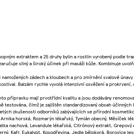
opným extraktem a 25 druhy bylin a rostlin vyrobený podle tr
učuje silný a široký účinek při masáži kůže. Kombinuje uvolňuj
 namožených zádech a kloubech a pro zmírnění svalové únavy p
stival. Balzám rychle vyvolá intenzivní osvěžení a prokrvení,
tomto přípravku mají prvotřídní kvalitu a jsou dodávány renomo
ně testována, čímž je zajištěn standardizovaný obsah účinných 
tých zkušenosti odborníků zabývajících se přírodní kosmetik
ý, Arnika horská, Rozmarýn lékařský, Tymián obecný, Měsíček l
patka nachová, Levandule lékařská, Citrónový extrakt, Grepový 
rný, Kafr, Eukalypt, Kosodřevina, Jedle bělokorá, Borovice les