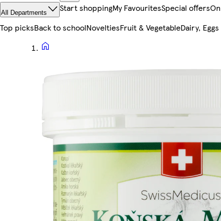
Start shopping
My Favourites
Special offers
On
All Departments
Top picks
Back to school
Novelties
Fruit & Vegetable
Dairy, Eggs