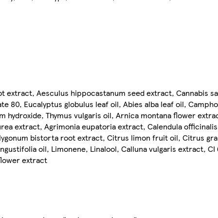
ot extract, Aesculus hippocastanum seed extract, Cannabis sa
 80, Eucalyptus globulus leaf oil, Abies alba leaf oil, Camphor
m hydroxide, Thymus vulgaris oil, Arnica montana flower extrac
rea extract, Agrimonia eupatoria extract, Calendula officinalis
lygonum bistorta root extract, Citrus limon fruit oil, Citrus gra
angustifolia oil, Limonene, Linalool, Calluna vulgaris extract, C
flower extract