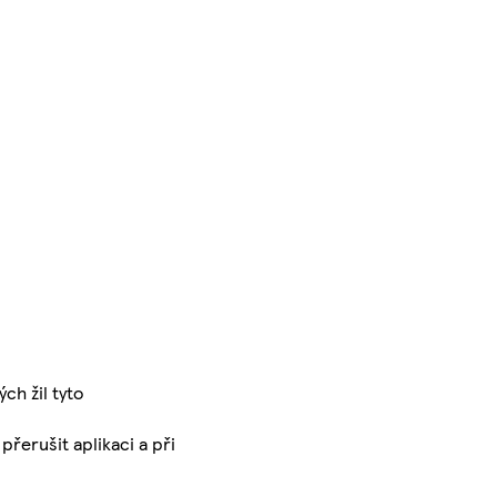
ch žil tyto
řerušit aplikaci a při