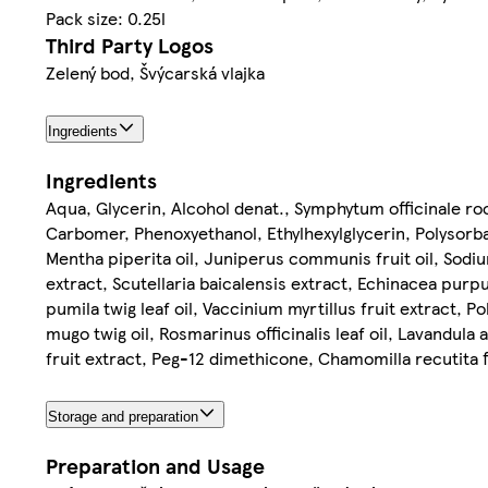
Pack size: 0.25l
Third Party Logos
Zelený bod, Švýcarská vlajka
Ingredients
Ingredients
Aqua, Glycerin, Alcohol denat., Symphytum officinale ro
Carbomer, Phenoxyethanol, Ethylhexylglycerin, Polysorbate
Mentha piperita oil, Juniperus communis fruit oil, Sodiu
extract, Scutellaria baicalensis extract, Echinacea purpu
pumila twig leaf oil, Vaccinium myrtillus fruit extract, Po
mugo twig oil, Rosmarinus officinalis leaf oil, Lavandula 
fruit extract, Peg-12 dimethicone, Chamomilla recutita 
Storage and preparation
Preparation and Usage