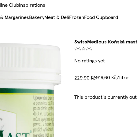
line Club
Inspirations
 & Margarines
Bakery
Meat & Deli
Frozen
Food Cupboard
SwissMedicus Koňská mast
No ratings yet
919,60 Kč/litre
229,90 Kč
This product's currently out