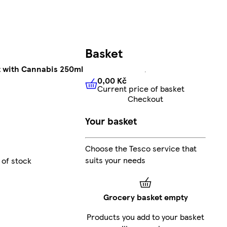
Basket
 with Cannabis 250ml
0,00 Kč
Current price of basket
0,00 Kč
Current price of bas
Checkout
Your basket
Choose the Tesco service that
suits your needs
 of stock
Grocery basket empty
Products you add to your basket