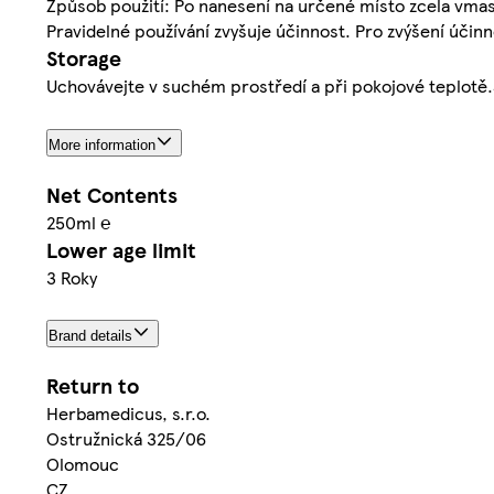
Způsob použití: Po nanesení na určené místo zcela vmasí
Pravidelné používání zvyšuje účinnost. Pro zvýšení účinn
Storage
Uchovávejte v suchém prostředí a při pokojové teplotě.S
More information
Net Contents
250ml ℮
Lower age limit
3 Roky
Brand details
Return to
Herbamedicus, s.r.o.
Ostružnická 325/06
Olomouc
CZ