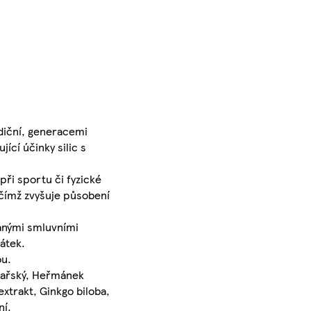
adiční, generacemi
ící účinky silic s
ři sportu či fyzické
 čímž zvyšuje působení
vanými smluvními
látek.
ou.
ékařský, Heřmánek
extrakt, Ginkgo biloba,
ní.