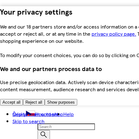
Your privacy settings
We and our 18 partners store and/or access information on a 
accept or reject all, or at any time in the
privacy policy page.
T
shopping experience on our website.
To modify your consent choices, you can do so by clicking on C
We and our partners process data to
Use precise geolocation data. Actively scan device characteris
content measurement, audience research and services dev
Accept all
Reject all
Show purposes
Skip to main content
Česky
How to shop
Help
Skip to search