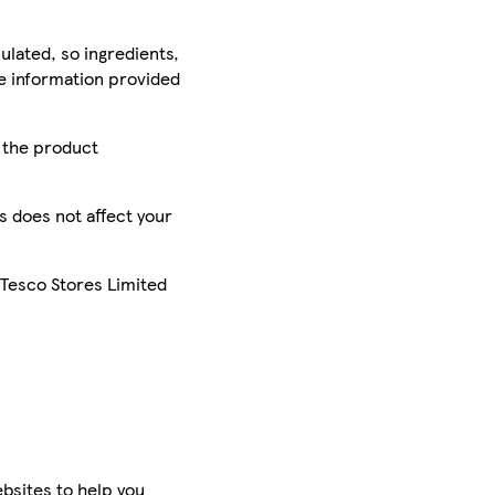
ulated, so ingredients,
he information provided
r the product
is does not affect your
 Tesco Stores Limited
bsites to help you