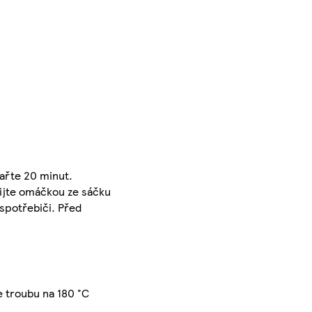
vařte 20 minut.
lijte omáčkou ze sáčku
 spotřebiči. Před
e troubu na 180 °C