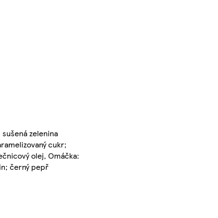
, sušená zelenina
karamelizovaný cukr;
unečnicový olej, Omáčka:
in; černý pepř