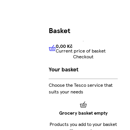
Basket
0,00 Kč
Current price of basket
0,00 Kč
Current price of bas
Checkout
Your basket
Choose the Tesco service that
suits your needs
Grocery basket empty
Products you add to your basket