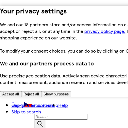
Your privacy settings
We and our 18 partners store and/or access information on a 
accept or reject all, or at any time in the
privacy policy page.
T
shopping experience on our website.
To modify your consent choices, you can do so by clicking on C
We and our partners process data to
Use precise geolocation data. Actively scan device characteris
content measurement, audience research and services dev
Accept all
Reject all
Show purposes
Skip to main content
Česky
How to shop
Help
Skip to search