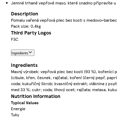
Jemné trhané vepřové maso, které snadno připravíte u
Description
Pomalu vařená vepřová plec bez kosti s medovo-barbe
Pack size: 0.4kg
Third Party Logos
FSC
Ingredients
Ingredients
Masný výrobek: vepřová plec bez kosti (93 %), kořenící 
(cibule, křen, česnek, rajčata), koření (černý pepř, papr
voda; kukuřičný škrob; kvasničný extrakt; vláknina z psyl
med 33 %; cukr; voda; lihový ocet; rajčata; melasa, kuku
Nutrition information
Typical Values
Energie
Tuky