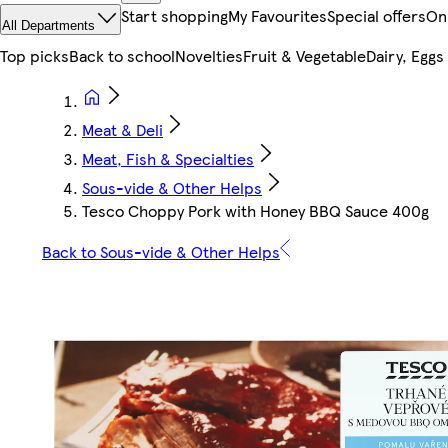
Start shopping
My Favourites
Special offers
On
All Departments
Top picks
Back to school
Novelties
Fruit & Vegetable
Dairy, Eggs
Meat & Deli
Meat, Fish & Specialties
Sous-vide & Other Helps
Tesco Choppy Pork with Honey BBQ Sauce 400g
Back to Sous-vide & Other Helps