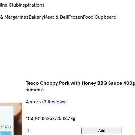
line Club
Inspirations
 & Margarines
Bakery
Meat & Deli
Frozen
Food Cupboard
Tesco Choppy Pork with Honey BBQ Sauce 400g
4 stars
(
3 Reviews
)
262,25 Kč/kg
104,90 Kč
Add