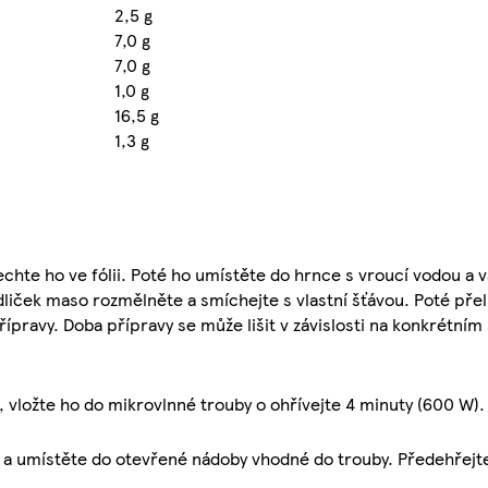
2,5 g
7,0 g
7,0 g
1,0 g
16,5 g
1,3 g
chte ho ve fólii. Poté ho umístěte do hrnce s vroucí vodou a 
liček maso rozmělněte a smíchejte s vlastní šťávou. Poté pře
pravy. Doba přípravy se může lišit v závislosti na konkrétním
, vložte ho do mikrovlnné trouby o ohřívejte 4 minuty (600 W).
ie a umístěte do otevřené nádoby vhodné do trouby. Předehřejt