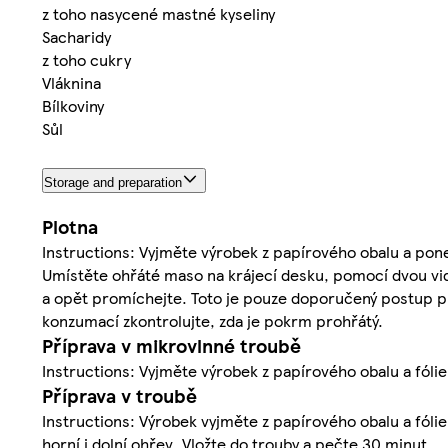
z toho nasycené mastné kyseliny
Sacharidy
z toho cukry
Vláknina
Bílkoviny
Sůl
Storage and preparation
Plotna
Instructions: Vyjměte výrobek z papírového obalu a pone
Umístěte ohřáté maso na krájecí desku, pomocí dvou vid
a opět promíchejte. Toto je pouze doporučený postup pří
konzumací zkontrolujte, zda je pokrm prohřátý.
Příprava v mikrovlnné troubě
Instructions: Vyjměte výrobek z papírového obalu a fólie
Příprava v troubě
Instructions: Výrobek vyjměte z papírového obalu a fól
horní i dolní ohřev. Vložte do trouby a pečte 30 minut.