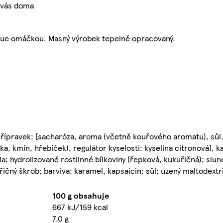
 vás doma
cue omáčkou. Masný výrobek tepelně opracovaný.
přípravek: [sacharóza, aroma (včetně kouřového aromatu), sůl
ika, kmín, hřebíček), regulátor kyselosti: kyselina citronová], 
lia; hydrolizované rostlinné bílkoviny (řepková, kukuřičná); sl
řičný škrob; barviva: karamel, kapsaicin; sůl; uzený maltodextr
100 g obsahuje
667 kJ/159 kcal
7,0 g