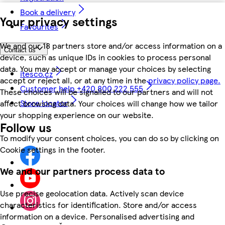
Book a delivery
Your privacy settings
Favourites
We and our 18 partners store and/or access information on a
Contact us
device, such as unique IDs in cookies to process personal
data. You may accept or manage your choices by selecting
itesco.cz
accept or reject all, or at any time in the
privacy policy page.
Customer help +420 800 222 555
These choices will be signalled to our partners and will not
Store locator
affect browsing data. Your choices will change how we tailor
your shopping experience on our website.
Follow us
To modify your consent choices, you can do so by clicking on
Cookie settings in the footer.
We and our partners process data to
Use precise geolocation data. Actively scan device
characteristics for identification. Store and/or access
information on a device. Personalised advertising and