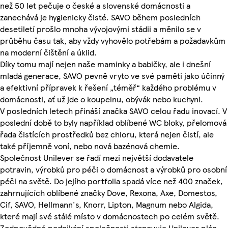
než 50 let pečuje o české a slovenské domácnosti a
zanechává je hygienicky čisté. SAVO během posledních
desetiletí prošlo mnoha vývojovými stádii a měnilo se v
průběhu času tak, aby vždy vyhovělo potřebám a požadavkům
na moderní čištění a úklid.
Díky tomu mají nejen naše maminky a babičky, ale i dnešní
mladá generace, SAVO pevně vryto ve své paměti jako účinný
a efektivní přípravek k řešení „téměř“ každého problému v
domácnosti, ať už jde o koupelnu, obývák nebo kuchyni.
V posledních letech přináší značka SAVO celou řadu inovací. V
poslední době to byly například oblíbené WC bloky, přelomová
řada čistících prostředků bez chloru, která nejen čistí, ale
také příjemně voní, nebo nová bazénová chemie.
Společnost Unilever se řadí mezi největší dodavatele
potravin, výrobků pro péči o domácnost a výrobků pro osobní
péči na světě. Do jejího portfolia spadá více než 400 značek,
zahrnujících oblíbené značky Dove, Rexona, Axe, Domestos,
Cif, SAVO, Hellmann's, Knorr, Lipton, Magnum nebo Algida,
které mají své stálé místo v domácnostech po celém světě.
Zodpovědné podnikání společnosti stanovuje Unilever plán