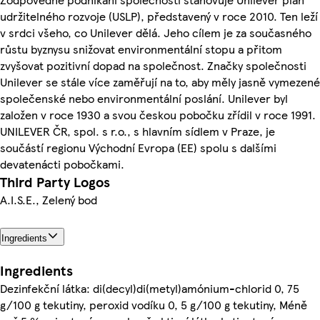
udržitelného rozvoje (USLP), představený v roce 2010. Ten leží
v srdci všeho, co Unilever dělá. Jeho cílem je za současného
růstu byznysu snižovat environmentální stopu a přitom
zvyšovat pozitivní dopad na společnost. Značky společnosti
Unilever se stále více zaměřují na to, aby měly jasně vymezené
společenské nebo environmentální poslání. Unilever byl
založen v roce 1930 a svou českou pobočku zřídil v roce 1991.
UNILEVER ČR, spol. s r.o., s hlavním sídlem v Praze, je
součástí regionu Východní Evropa (EE) spolu s dalšími
devatenácti pobočkami.
Third Party Logos
A.I.S.E., Zelený bod
Ingredients
Ingredients
Dezinfekční látka: di(decyl)di(metyl)amónium-chlorid 0, 75
g/100 g tekutiny, peroxid vodíku 0, 5 g/100 g tekutiny, Méně