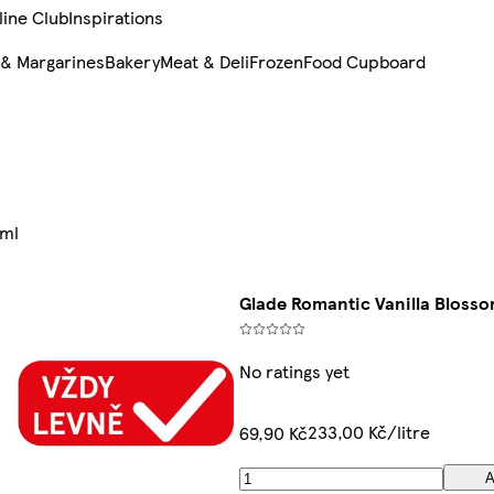
line Club
Inspirations
 & Margarines
Bakery
Meat & Deli
Frozen
Food Cupboard
0ml
Glade Romantic Vanilla Bloss
No ratings yet
233,00 Kč/litre
69,90 Kč