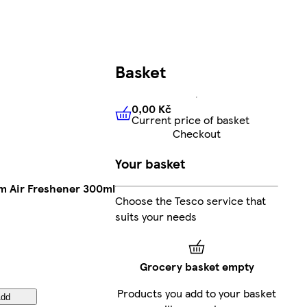
Basket
0,00 Kč
Current price of basket
0,00 Kč
Current price of bas
Checkout
Your basket
om Air Freshener 300ml
Choose the Tesco service that
suits your needs
Grocery basket empty
Products you add to your basket
Add