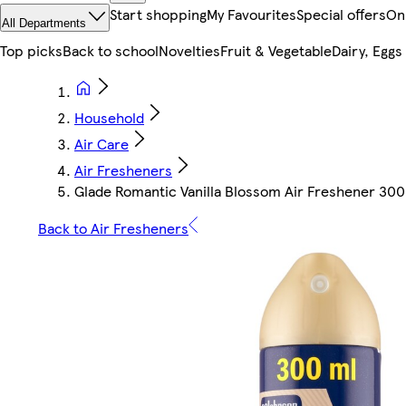
Start shopping
My Favourites
Special offers
On
All Departments
Top picks
Back to school
Novelties
Fruit & Vegetable
Dairy, Eggs
Household
Air Care
Air Fresheners
Glade Romantic Vanilla Blossom Air Freshener 30
Back to Air Fresheners