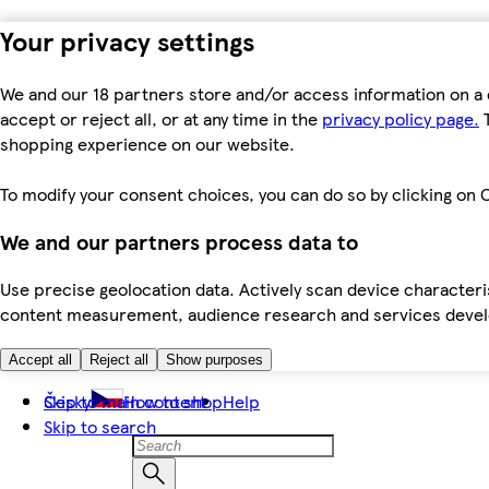
Your privacy settings
We and our 18 partners store and/or access information on a 
accept or reject all, or at any time in the
privacy policy page.
T
shopping experience on our website.
To modify your consent choices, you can do so by clicking on C
We and our partners process data to
Use precise geolocation data. Actively scan device characteris
content measurement, audience research and services dev
Accept all
Reject all
Show purposes
Skip to main content
Česky
How to shop
Help
Skip to search