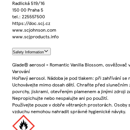
Radlická 519/16
150 00 Praha 5
tel.: 225557500
https://doc.scj.cz
www.scjohnson.com
www.scjproducts.info
Safety Information
Glade® aerosol - Romantic Vanilla Blossom, osvěžovač
Varování
Hořlavý aerosol. Nádoba je pod tlakem: při zahřívání se
Uchovávejte mimo dosah dětí. Chraňte před slunečním z
povrchy, jiskrami, otevřeným plamenem a jinými zdroji z
Nepropichujte nebo nespalujte ani po použití.
Používejte pouze v dobře větraných prostorách. Osoby s 
vzduchu nemohou nahradit správné hygienické návyky.