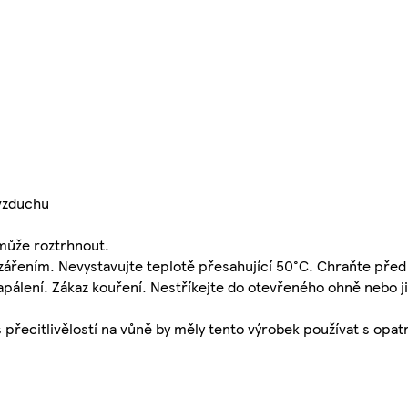
 vzduchu
 může roztrhnout.
ářením. Nevystavujte teplotě přesahující 50°C. Chraňte před
apálení. Zákaz kouření. Nestříkejte do otevřeného ohně nebo ji
přecitlivělostí na vůně by měly tento výrobek používat s opa