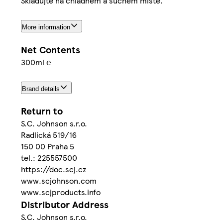
Skladujte na chladném a suchém místě.
More information
Net Contents
300ml ℮
Brand details
Return to
S.C. Johnson s.r.o.
Radlická 519/16
150 00 Praha 5
tel.: 225557500
https://doc.scj.cz
www.scjohnson.com
www.scjproducts.info
Distributor Address
S.C. Johnson s.r.o.