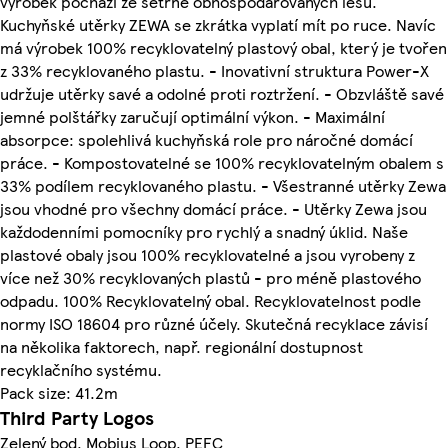
výrobek pochází ze šetrně obhospodařovaných lesů.
Kuchyňské utěrky ZEWA se zkrátka vyplatí mít po ruce. Navíc
má výrobek 100% recyklovatelný plastový obal, který je tvořen
z 33% recyklovaného plastu. - Inovativní struktura Power-X
udržuje utěrky savé a odolné proti roztržení. - Obzvláště savé
jemné polštářky zaručují optimální výkon. - Maximální
absorpce: spolehlivá kuchyňská role pro náročné domácí
práce. - Kompostovatelné se 100% recyklovatelným obalem s
33% podílem recyklovaného plastu. - Všestranné utěrky Zewa
jsou vhodné pro všechny domácí práce. - Utěrky Zewa jsou
každodenními pomocníky pro rychlý a snadný úklid. Naše
plastové obaly jsou 100% recyklovatelné a jsou vyrobeny z
více než 30% recyklovaných plastů - pro méně plastového
odpadu. 100% Recyklovatelný obal. Recyklovatelnost podle
normy ISO 18604 pro různé účely. Skutečná recyklace závisí
na několika faktorech, např. regionální dostupnost
recyklačního systému.
Pack size: 41.2m
Third Party Logos
Zelený bod, Mobius Loop, PEFC