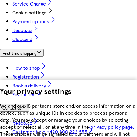
Service Charge
Cookie settings
Payment options
itesco.cz
Clubcard
First time shopping
How to shop
Registration
Book a delivery
Your privacy settings
Favourites
We and our 18 partners store and/or access information on a
Contact us
device, such as unique IDs in cookies to process personal
data. You may accept or manage your choices by selecting
itesco.cz
accept or reject all, or at any time in the
privacy policy page.
Customer help +420 800 222 555
These choices will be signalled to our partners and will not