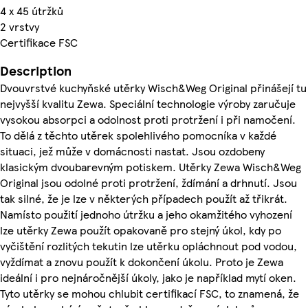
4 x 45 útržků
2 vrstvy
Certifikace FSC
Description
Dvouvrstvé kuchyňské utěrky Wisch&Weg Original přinášejí tu
nejvyšší kvalitu Zewa. Speciální technologie výroby zaručuje
vysokou absorpci a odolnost proti protržení i při namočení.
To dělá z těchto utěrek spolehlivého pomocníka v každé
situaci, jež může v domácnosti nastat. Jsou ozdobeny
klasickým dvoubarevným potiskem. Utěrky Zewa Wisch&Weg
Original jsou odolné proti protržení, ždímání a drhnutí. Jsou
tak silné, že je lze v některých případech použít až třikrát.
Namísto použití jednoho útržku a jeho okamžitého vyhození
lze utěrky Zewa použít opakovaně pro stejný úkol, kdy po
vyčištění rozlitých tekutin lze utěrku opláchnout pod vodou,
vyždímat a znovu použít k dokončení úkolu. Proto je Zewa
ideální i pro nejnáročnější úkoly, jako je například mytí oken.
Tyto utěrky se mohou chlubit certifikací FSC, to znamená, že