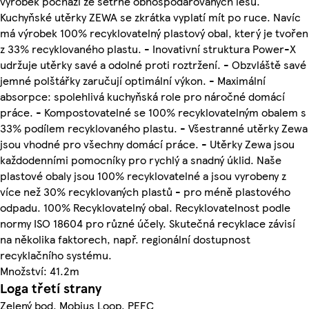
výrobek pochází ze šetrně obhospodařovaných lesů.
Kuchyňské utěrky ZEWA se zkrátka vyplatí mít po ruce. Navíc
má výrobek 100% recyklovatelný plastový obal, který je tvořen
z 33% recyklovaného plastu. - Inovativní struktura Power-X
udržuje utěrky savé a odolné proti roztržení. - Obzvláště savé
jemné polštářky zaručují optimální výkon. - Maximální
absorpce: spolehlivá kuchyňská role pro náročné domácí
práce. - Kompostovatelné se 100% recyklovatelným obalem s
33% podílem recyklovaného plastu. - Všestranné utěrky Zewa
jsou vhodné pro všechny domácí práce. - Utěrky Zewa jsou
každodenními pomocníky pro rychlý a snadný úklid. Naše
plastové obaly jsou 100% recyklovatelné a jsou vyrobeny z
více než 30% recyklovaných plastů - pro méně plastového
odpadu. 100% Recyklovatelný obal. Recyklovatelnost podle
normy ISO 18604 pro různé účely. Skutečná recyklace závisí
na několika faktorech, např. regionální dostupnost
recyklačního systému.
Množství: 41.2m
Loga třetí strany
Zelený bod, Mobius Loop, PEFC