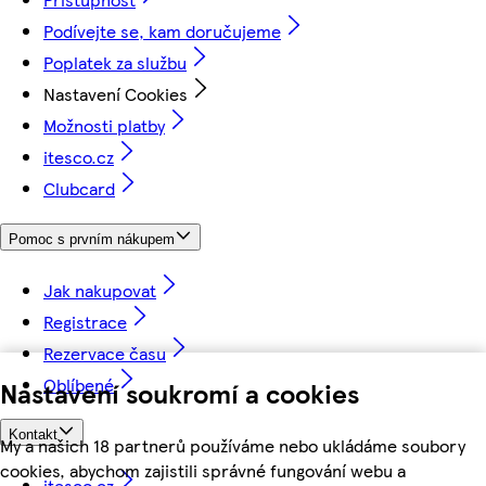
Podívejte se, kam doručujeme
Poplatek za službu
Nastavení Cookies
Možnosti platby
itesco.cz
Clubcard
Pomoc s prvním nákupem
Jak nakupovat
Registrace
Rezervace času
Oblíbené
Nastavení soukromí a cookies
Kontakt
My a našich 18 partnerů používáme nebo ukládáme soubory
cookies, abychom zajistili správné fungování webu a
itesco.cz