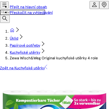
Přejít na hlavní obsah
Přeskočit na vyhledávání
Úklid
Papírové potřeby
Kuchyňské utěrky
Zewa Wisch&Weg Original kuchyňské utěrky 4 role
Zpět na Kuchyňské utěrky