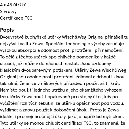
4 x 45 útržků
2 vrstvy
Certifikace FSC
Popis
Dvouvrstvé kuchyňské utěrky Wisch&Weg Original přinášejí tu
nejvyšší kvalitu Zewa. Speciální technologie výroby zaručuje
vysokou absorpci a odolnost proti protržení i při namočení.
To dělá z těchto utěrek spolehlivého pomocníka v každé
situaci, jež může v domácnosti nastat. Jsou ozdobeny
klasickým dvoubarevným potiskem. Utěrky Zewa Wisch&Weg
Original jsou odolné proti protržení, ždímání a drhnutí. Jsou
tak silné, že je lze v některých případech použít až třikrát.
Namísto použití jednoho útržku a jeho okamžitého vyhození
lze utěrky Zewa použít opakovaně pro stejný úkol, kdy po
vyčištění rozlitých tekutin lze utěrku opláchnout pod vodou,
vyždímat a znovu použít k dokončení úkolu. Proto je Zewa
ideální i pro nejnáročnější úkoly, jako je například mytí oken.
Tyto utěrky se mohou chlubit certifikací FSC, to znamená, že