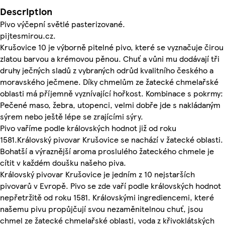
Description
Pivo výčepní světlé pasterizované.
pijtesmirou.cz.
Krušovice 10 je výborně pitelné pivo, které se vyznačuje čirou
zlatou barvou a krémovou pěnou. Chuť a vůni mu dodávají tři
druhy ječných sladů z vybraných odrůd kvalitního českého a
moravského ječmene. Díky chmelům ze žatecké chmelařské
oblasti má příjemně vyznívající hořkost. Kombinace s pokrmy:
Pečené maso, žebra, utopenci, velmi dobře jde s nakládaným
sýrem nebo ještě lépe se zrajícími sýry.
Pivo vaříme podle královských hodnot již od roku
1581.Královský pivovar Krušovice se nachází v žatecké oblasti.
Bohatší a výraznější aroma proslulého žateckého chmele je
cítit v každém doušku našeho piva.
Královský pivovar Krušovice je jedním z 10 nejstarších
pivovarů v Evropě. Pivo se zde vaří podle královských hodnot
nepřetržitě od roku 1581. Královskými ingrediencemi, které
našemu pivu propůjčují svou nezaměnitelnou chuť, jsou
chmel ze žatecké chmelařské oblasti, voda z křivoklátských