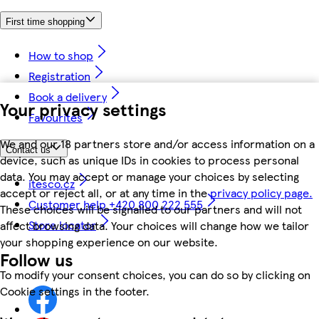
First time shopping
How to shop
Registration
Book a delivery
Your privacy settings
Favourites
We and our 18 partners store and/or access information on a
Contact us
device, such as unique IDs in cookies to process personal
data. You may accept or manage your choices by selecting
itesco.cz
accept or reject all, or at any time in the
privacy policy page.
Customer help +420 800 222 555
These choices will be signalled to our partners and will not
Store locator
affect browsing data. Your choices will change how we tailor
your shopping experience on our website.
Follow us
To modify your consent choices, you can do so by clicking on
Cookie settings in the footer.