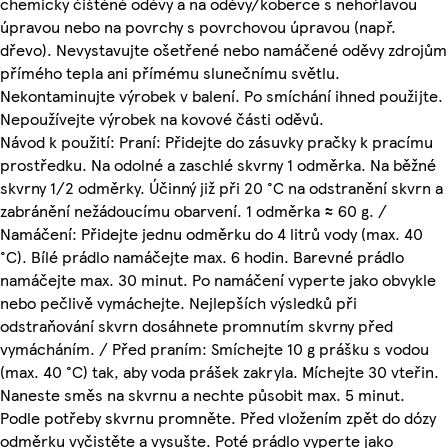
chemicky čištěné oděvy a na oděvy/koberce s nehořlavou
úpravou nebo na povrchy s povrchovou úpravou (např.
dřevo). Nevystavujte ošetřené nebo namáčené oděvy zdrojům
přímého tepla ani přímému slunečnímu světlu.
Nekontaminujte výrobek v balení. Po smíchání ihned použijte.
Nepoužívejte výrobek na kovové části oděvů.
Návod k použití: Praní: Přidejte do zásuvky pračky k pracímu
prostředku. Na odolné a zaschlé skvrny 1 odměrka. Na běžné
skvrny 1/2 odměrky. Účinný již při 20 °C na odstranění skvrn a
zabránění nežádoucímu obarvení. 1 odměrka ≈ 60 g. /
Namáčení: Přidejte jednu odměrku do 4 litrů vody (max. 40
°C). Bílé prádlo namáčejte max. 6 hodin. Barevné prádlo
namáčejte max. 30 minut. Po namáčení vyperte jako obvykle
nebo pečlivě vymáchejte. Nejlepších výsledků při
odstraňování skvrn dosáhnete promnutím skvrny před
vymácháním. / Před praním: Smíchejte 10 g prášku s vodou
(max. 40 °C) tak, aby voda prášek zakryla. Míchejte 30 vteřin.
Naneste směs na skvrnu a nechte působit max. 5 minut.
Podle potřeby skvrnu promněte. Před vložením zpět do dózy
odměrku vyčistěte a vysušte. Poté prádlo vyperte jako