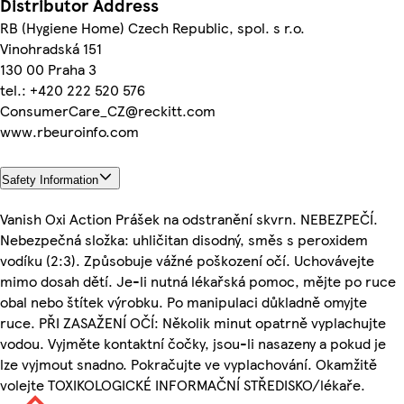
Distributor Address
RB (Hygiene Home) Czech Republic, spol. s r.o.
Vinohradská 151
130 00 Praha 3
tel.: +420 222 520 576
ConsumerCare_CZ@reckitt.com
www.rbeuroinfo.com
Safety Information
Vanish Oxi Action Prášek na odstranění skvrn. NEBEZPEČÍ.
Nebezpečná složka: uhličitan disodný, směs s peroxidem
vodíku (2:3). Způsobuje vážné poškození očí. Uchovávejte
mimo dosah dětí. Je-li nutná lékařská pomoc, mějte po ruce
obal nebo štítek výrobku. Po manipulaci důkladně omyjte
ruce. PŘI ZASAŽENÍ OČÍ: Několik minut opatrně vyplachujte
vodou. Vyjměte kontaktní čočky, jsou-li nasazeny a pokud je
lze vyjmout snadno. Pokračujte ve vyplachování. Okamžitě
volejte TOXIKOLOGICKÉ INFORMAČNÍ STŘEDISKO/lékaře.