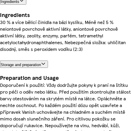
Ingredients
Ingredients
30 % a více bělicí činidla na bázi kyslíku, Méně než 5 %
neiontové povrchově aktivní látky, aniontové povrchově
aktivní látky, zeolity, enzymy, parfém, tetramethyl
acetyloctahydronaphthalenes, Nebezpečná složka: uhličitan
disodný, směs s peroxidem vodíku (2:3)
Storage and preparation
Preparation and Usage
Doporučení k použití: Vždy dodržujte pokyny k praní na štítku
pro péči o oděv nebo látku. Před použitím zkontrolujte stálost
barvy otestováním na skrytém místě na látce. Opláchněte a
nechte oschnout. Po každém použití dózu opět uzavřete a
přípravek Vanish uchovávejte na chladném a suchém místě
mimo dosah slunečního záření. Pro citlivou pokožku se
doporučují rukavice. Nepoužívejte na vlnu, hedvábí, kůži,