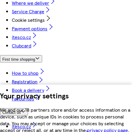
Where we deliver
Service Charge
Cookie settings
Payment options
itesco.cz
Clubcard
First time shopping
How to shop
Registration
Book a delivery
Your privacy settings
Favourites
We and our 18 partners store and/or access information on a
Contact us
device, such as unique IDs in cookies to process personal
data. You may accept or manage your choices by selecting
itesco.cz
accept or reject all, or at any time in the
privacy policy page.