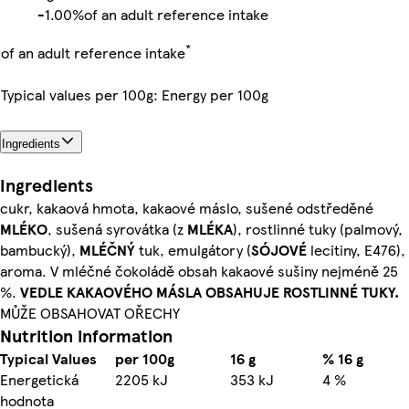
-
1.00%
of an adult reference intake
*
of an adult reference intake
Typical values per 100g: Energy per 100g
Ingredients
Ingredients
cukr, kakaová hmota, kakaové máslo, sušené odstředěné
MLÉKO
, sušená syrovátka (z
MLÉKA
), rostlinné tuky (palmový,
bambucký),
MLÉČNÝ
tuk, emulgátory (
SÓJOVÉ
lecitiny, E476),
aroma. V mléčné čokoládě obsah kakaové sušiny nejméně 25
%.
VEDLE KAKAOVÉHO MÁSLA OBSAHUJE ROSTLINNÉ TUKY.
MŮŽE OBSAHOVAT OŘECHY
Nutrition information
Typical Values
per 100g
16 g
% 16 g
Energetická
2205 kJ
353 kJ
4 %
hodnota