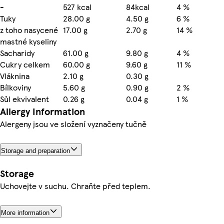
-
527 kcal
84kcal
4 %
Tuky
28.00 g
4.50 g
6 %
z toho nasycené
17.00 g
2.70 g
14 %
mastné kyseliny
Sacharidy
61.00 g
9.80 g
4 %
Cukry celkem
60.00 g
9.60 g
11 %
Vláknina
2.10 g
0.30 g
Bílkoviny
5.60 g
0.90 g
2 %
Sůl ekvivalent
0.26 g
0.04 g
1 %
Allergy Information
Alergeny jsou ve složení vyznačeny tučně
Storage and preparation
Storage
Uchovejte v suchu. Chraňte před teplem.
More information