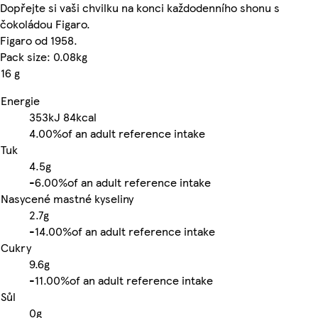
Dopřejte si vaši chvilku na konci každodenního shonu s
čokoládou Figaro.
Figaro od 1958.
Pack size: 0.08kg
16 g
Energie
353kJ
84kcal
4.00%
of an adult reference intake
Tuk
4.5g
-
6.00%
of an adult reference intake
Nasycené mastné kyseliny
2.7g
-
14.00%
of an adult reference intake
Cukry
9.6g
-
11.00%
of an adult reference intake
Sůl
0g