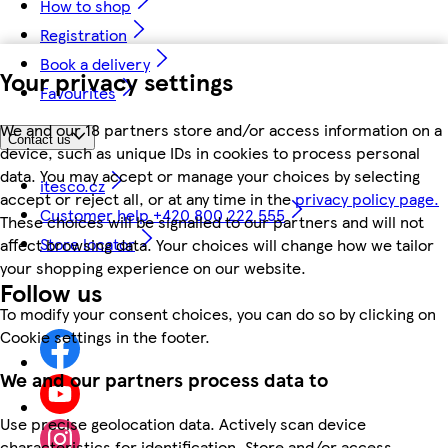
How to shop
Registration
Book a delivery
Your privacy settings
Favourites
We and our 18 partners store and/or access information on a
Contact us
device, such as unique IDs in cookies to process personal
data. You may accept or manage your choices by selecting
itesco.cz
accept or reject all, or at any time in the
privacy policy page.
Customer help +420 800 222 555
These choices will be signalled to our partners and will not
Store locator
affect browsing data. Your choices will change how we tailor
your shopping experience on our website.
Follow us
To modify your consent choices, you can do so by clicking on
Cookie settings in the footer.
We and our partners process data to
Use precise geolocation data. Actively scan device
characteristics for identification. Store and/or access