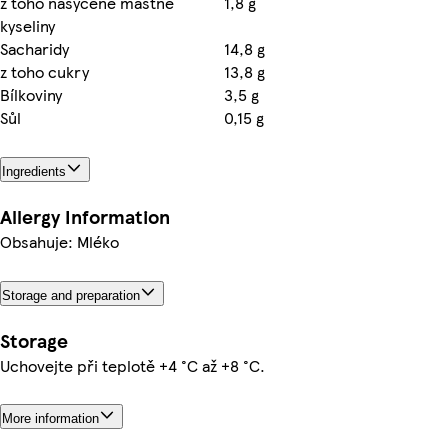
z toho nasycené mastné
1,8 g
kyseliny
Sacharidy
14,8 g
z toho cukry
13,8 g
Bílkoviny
3,5 g
Sůl
0,15 g
Ingredients
Allergy Information
Obsahuje: Mléko
Storage and preparation
Storage
Uchovejte při teplotě +4 °C až +8 °C.
More information