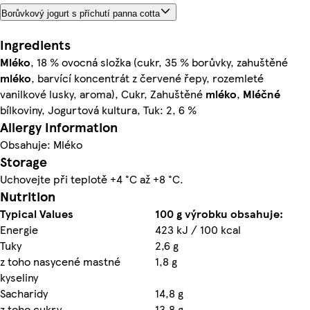
Borůvkový jogurt s příchutí panna cotta
Ingredients
Mléko
, 18 % ovocná složka (cukr, 35 % borůvky, zahuštěné
mléko
, barvící koncentrát z červené řepy, rozemleté
vanilkové lusky, aroma), Cukr, Zahuštěné
mléko
,
Mléčné
bílkoviny, Jogurtová kultura, Tuk: 2, 6 %
Allergy Information
Obsahuje: Mléko
Storage
Uchovejte při teplotě +4 °C až +8 °C.
Nutrition
Typical Values
100 g výrobku obsahuje:
Energie
423 kJ / 100 kcal
Tuky
2,6 g
z toho nasycené mastné
1,8 g
kyseliny
Sacharidy
14,8 g
z toho cukry
13,8 g