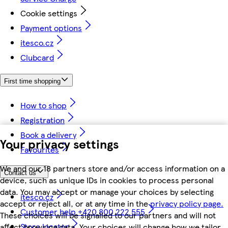
Cookie settings
Payment options
itesco.cz
Clubcard
First time shopping
How to shop
Registration
Book a delivery
Your privacy settings
Favourites
We and our 18 partners store and/or access information on a
Contact us
device, such as unique IDs in cookies to process personal
data. You may accept or manage your choices by selecting
itesco.cz
accept or reject all, or at any time in the
privacy policy page.
Customer help +420 800 222 555
These choices will be signalled to our partners and will not
Store locator
affect browsing data. Your choices will change how we tailor