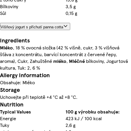
Bílkoviny
3,5 g
Sůl
0,15 g
Višňový jogurt s příchutí panna cotta
Ingredients
Mléko
, 18 % ovocná složka (42 % višně, cukr, 3 % višňová
šťáva z koncentrátu, barvící koncentrát z červené řepy,
aroma), Cukr, Zahuštěné
mléko
,
Mléčné
bílkoviny, Jogurtová
kultura, Tuk: 2, 6 %
Allergy Information
Obsahuje: Mléko
Storage
Uchovejte při teplotě +4 °C až +8 °C.
Nutrition
Typical Values
100 g výrobku obsahuje:
Energie
423 kJ / 100 kcal
Tuky
2,6 g