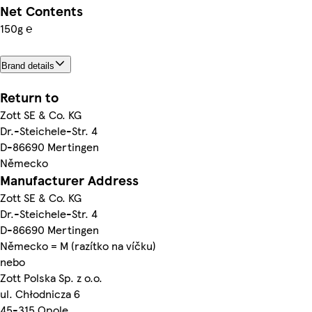
Net Contents
150g ℮
Brand details
Return to
Zott SE & Co. KG
Dr.-Steichele-Str. 4
D-86690 Mertingen
Německo
Manufacturer Address
Zott SE & Co. KG
Dr.-Steichele-Str. 4
D-86690 Mertingen
Německo = M (razítko na víčku)
nebo
Zott Polska Sp. z o.o.
ul. Chłodnicza 6
45-315 Opole