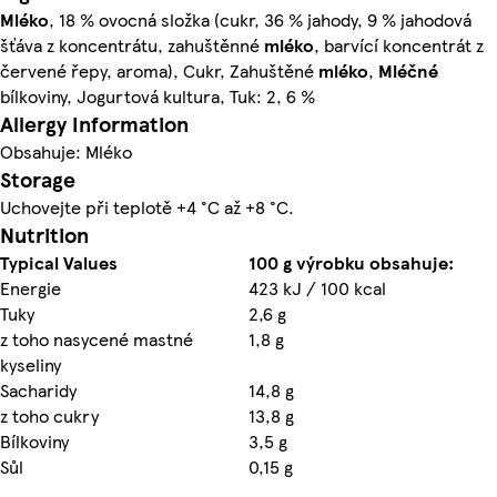
Mléko
, 18 % ovocná složka (cukr, 36 % jahody, 9 % jahodová
šťáva z koncentrátu, zahuštěnné
mléko
, barvící koncentrát z
červené řepy, aroma), Cukr, Zahuštěné
mléko
,
Mléčné
bílkoviny, Jogurtová kultura, Tuk: 2, 6 %
Allergy Information
Obsahuje: Mléko
Storage
Uchovejte při teplotě +4 °C až +8 °C.
Nutrition
Typical Values
100 g výrobku obsahuje:
Energie
423 kJ / 100 kcal
Tuky
2,6 g
z toho nasycené mastné
1,8 g
kyseliny
Sacharidy
14,8 g
z toho cukry
13,8 g
Bílkoviny
3,5 g
Sůl
0,15 g