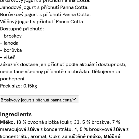
Jahodový jogurt s příchutí Panna Cotta.
Borůvkový jogurt s příchutí Panna Cotta.
Višňový jogurt s příchutí Panna Cotta.
Dostupné příchutě:
- broskev
- jahoda
- borůvka
- višeň
Zákazník dostane jen příchuť podle aktuální dostupnosti,
nedostane všechny příchutě na obrázku. Děkujeme za
pochopení.
Pack size: 0.15kg
Broskvový jogurt s příchutí panna cotta
Ingredients
Mléko
, 18 % ovocná složka (cukr, 33, 5 % broskve, 7 %
maracujová šťáva z koncentrátu, 4, 5 % broskvová šťáva z
koncentrátu, aroma), Cukr, Zahuštěné
mléko
,
Mléčné