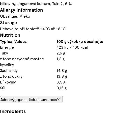
bílkoviny, Jogurtová kultura, Tuk: 2, 6 %
Allergy Information
Obsahuje: Mléko
Storage
Uchovejte při teplotě +4 °C až +8 °C.
Nutrition
Typical Values
100 g výrobku obsahuje:
Energie
423 kJ / 100 kcal
Tuky
2,6 g
z toho nasycené mastné
1,8 g
kyseliny
Sacharidy
14,8 g
z toho cukry
13,8 g
Bílkoviny
3,5 g
Sůl
0,15 g
Jahodový jogurt s příchutí panna cotta
Ingredients