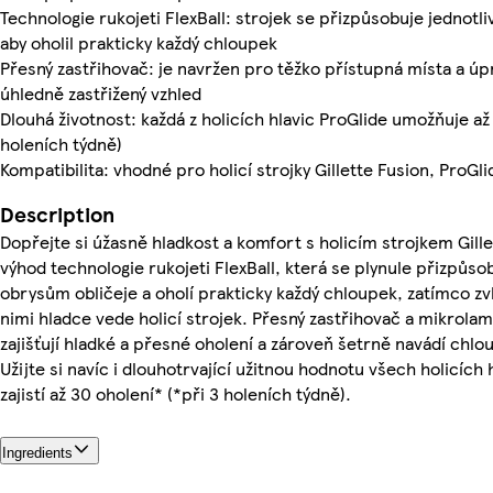
Technologie rukojeti FlexBall: strojek se přizpůsobuje jednotl
aby oholil prakticky každý chloupek
Přesný zastřihovač: je navržen pro těžko přístupná místa a úpr
úhledně zastřižený vzhled
Dlouhá životnost: každá z holicích hlavic ProGlide umožňuje až
holeních týdně)
Kompatibilita: vhodné pro holicí strojky Gillette Fusion, ProGli
Description
Dopřejte si úžasně hladkost a komfort s holicím strojkem Gille
výhod technologie rukojeti FlexBall, která se plynule přizpůs
obrysům obličeje a oholí prakticky každý chloupek, zatímco zvl
nimi hladce vede holicí strojek. Přesný zastřihovač a mikrola
zajišťují hladké a přesné oholení a zároveň šetrně navádí chl
Užijte si navíc i dlouhotrvající užitnou hodnotu všech holicích 
zajistí až 30 oholení* (*při 3 holeních týdně).
Ingredients