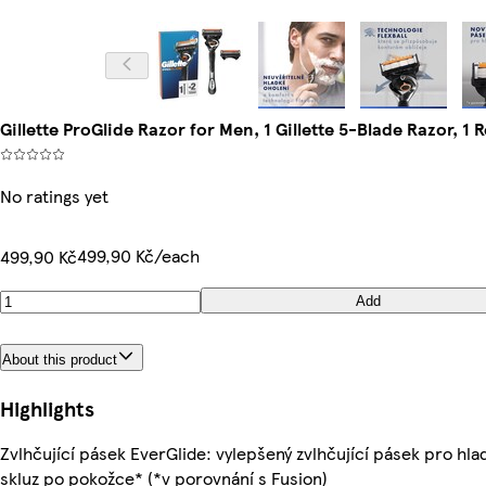
Gillette ProGlide Razor for Men, 1 Gillette 5-Blade Razor, 1 Re
No ratings yet
499,90 Kč/each
499,90 Kč
Add
About this product
Highlights
Zvlhčující pásek EverGlide: vylepšený zvlhčující pásek pro hlad
skluz po pokožce* (*v porovnání s Fusion)