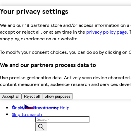
Your privacy settings
We and our 18 partners store and/or access information on a 
accept or reject all, or at any time in the
privacy policy page.
T
shopping experience on our website.
To modify your consent choices, you can do so by clicking on C
We and our partners process data to
Use precise geolocation data. Actively scan device characteris
content measurement, audience research and services dev
Accept all
Reject all
Show purposes
Skip to main content
Česky
How to shop
Help
Skip to search