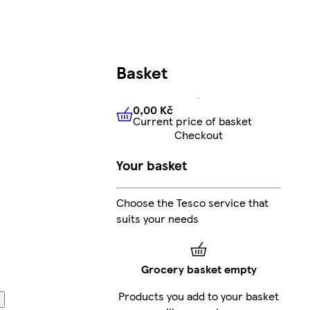
Basket
0,00 Kč
Current price of basket
0,00 Kč
Current price of bas
Checkout
Your basket
Choose the Tesco service that
suits your needs
Grocery basket empty
Products you add to your basket