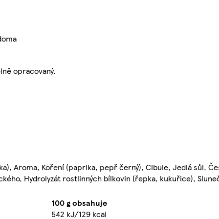
 doma
elně opracovaný.
ka), Aroma, Koření (paprika, pepř černý), Cibule, Jedlá sůl, Č
ického, Hydrolyzát rostlinných bílkovin (řepka, kukuřice), Slune
100 g obsahuje
542 kJ/129 kcal