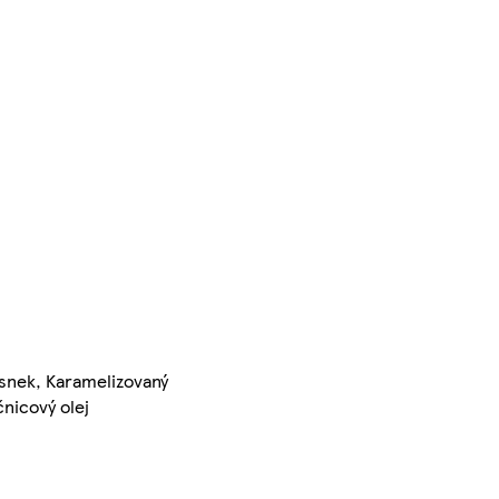
esnek, Karamelizovaný
čnicový olej