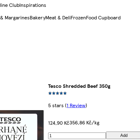
line Club
Inspirations
 & Margarines
Bakery
Meat & Deli
Frozen
Food Cupboard
Tesco Shredded Beef 350g
5 stars
(
1 Review
)
356,86 Kč/kg
124,90 Kč
Add