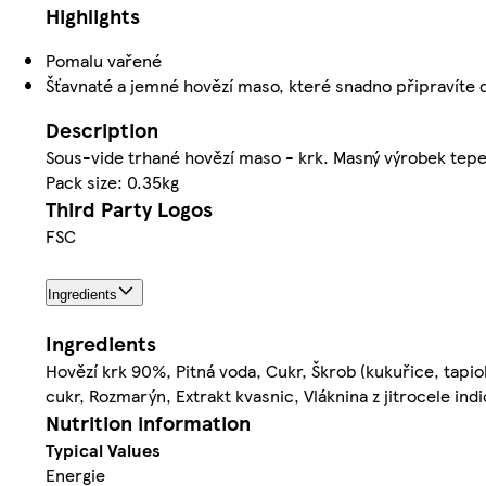
Highlights
Pomalu vařené
Šťavnaté a jemné hovězí maso, které snadno připravíte
Description
Sous-vide trhané hovězí maso - krk. Masný výrobek tep
Pack size: 0.35kg
Third Party Logos
FSC
Ingredients
Ingredients
Hovězí krk 90%, Pitná voda, Cukr, Škrob (kukuřice, tapio
cukr, Rozmarýn, Extrakt kvasnic, Vláknina z jitrocele ind
Nutrition information
Typical Values
Energie