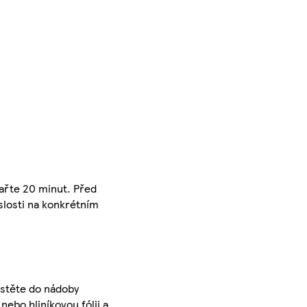
vařte 20 minut. Před
slosti na konkrétním
ístěte do nádoby
nebo hliníkovou fólii a