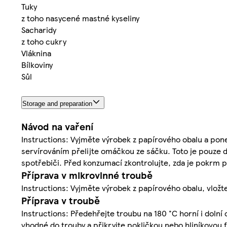
Tuky
z toho nasycené mastné kyseliny
Sacharidy
z toho cukry
Vláknina
Bílkoviny
Sůl
Storage and preparation
Návod na vaření
Instructions: Vyjměte výrobek z papírového obalu a pone
servírováním přelijte omáčkou ze sáčku. Toto je pouze d
spotřebiči. Před konzumací zkontrolujte, zda je pokrm p
Příprava v mikrovlnné troubě
Instructions: Vyjměte výrobek z papírového obalu, vložt
Příprava v troubě
Instructions: Předehřejte troubu na 180 °C horní i dolní
vhodné do trouby a přikryjte pokličkou nebo hliníkovou fó