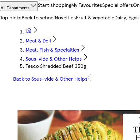
Start shopping
My Favourites
Special offers
On
All Departments
Top picks
Back to school
Novelties
Fruit & Vegetable
Dairy, Eggs
Meat & Deli
Meat, Fish & Specialties
Sous-vide & Other Helps
Tesco Shredded Beef 350g
Back to Sous-vide & Other Helps