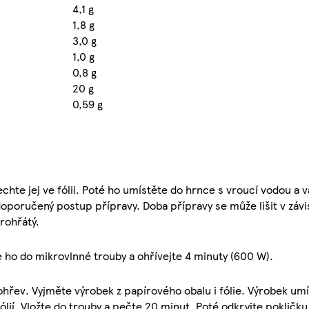
4,1 g
1,8 g
3,0 g
1,0 g
0,8 g
20 g
0,59 g
chte jej ve fólii. Poté ho umístěte do hrnce s vroucí vodou a 
oporučený postup přípravy. Doba přípravy se může lišit v závi
rohřátý.
e ho do mikrovlnné trouby a ohřívejte 4 minuty (600 W).
 ohřev. Vyjměte výrobek z papírového obalu i fólie. Výrobek um
lií. Vložte do trouby a pečte 20 minut. Poté odkryjte pokličku 