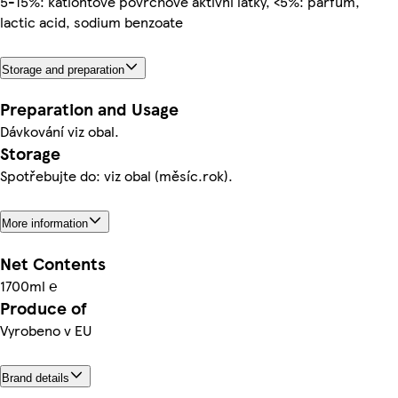
5-15%: kationtové povrchově aktivní látky, <5%: parfum,
lactic acid, sodium benzoate
Storage and preparation
Preparation and Usage
Dávkování viz obal.
Storage
Spotřebujte do: viz obal (měsíc.rok).
More information
Net Contents
1700ml ℮
Produce of
Vyrobeno v EU
Brand details