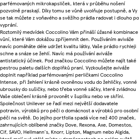
parfémovaných mikrokapsliček, která v průběhu nošení
pozvolně praskají. Díky tomu se vůně uvolňuje postupně, a Vy
se tak můžete z voňavého a svěžího prádla radovat i dlouho po
vyprání.
Roztomilý medvídek Coccolino Vám přináší úžasné kombinace
vůní, které Vám dokážou zpříjemnit den. Používáním aviváže
navíc pomáháte déle udržet kvalitu látky, Vaše prádlo rychleji
schne a snáze se žehlí. Navíc má používání aviváže
antistatický účinek. Pod značkou Coccolino můžete najít také
pestrou paletu dalších doplňků praní. Vyzkoušejte aviváže
doplnit například parfémovanými perličkami Coccolino
Intense, při žehlení krásně ovoněnou vodu do žehličky, vonné
ubrousky do sušičky, nebo třeba vonné sáčky, které zvládnou
Vaše oblečení krásně provonět v šuplíku nebo ve skříni.
Společnost Unilever se řadí mezi největší dodavatele
potravin, výrobků pro péči o domácnost a výrobků pro osobní
péči na světě. Do jejího portfolia spadá více než 400 značek,
zahrnujících oblíbené značky Dove, Rexona, Axe, Domestos,
Cif, SAVO, Hellmann's, Knorr, Lipton, Magnum nebo Algida,
které mají své stálé místo v domácnostech po celém světě.