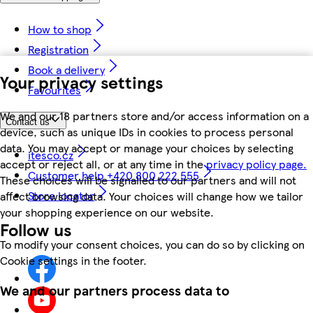
How to shop
Registration
Book a delivery
Your privacy settings
Favourites
We and our 18 partners store and/or access information on a
Contact us
device, such as unique IDs in cookies to process personal
data. You may accept or manage your choices by selecting
itesco.cz
accept or reject all, or at any time in the
privacy policy page.
Customer help +420 800 222 555
These choices will be signalled to our partners and will not
Store locator
affect browsing data. Your choices will change how we tailor
your shopping experience on our website.
Follow us
To modify your consent choices, you can do so by clicking on
Cookie settings in the footer.
We and our partners process data to