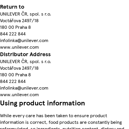
Return to
UNILEVER ČR, spol. s r.o.
Voctářova 2497/18
180 00 Praha 8
844 222 844
infolinka@unilever.com
www.unilever.com
Distributor Address
UNILEVER ČR, spol. s r.o.
Voctářova 2497/18
180 00 Praha 8
844 222 844
infolinka@unilever.com
www.unilever.com
Using product information
While every care has been taken to ensure product
information is correct, food products are constantly being
reformulated, so ingredients, nutrition content, dietary and