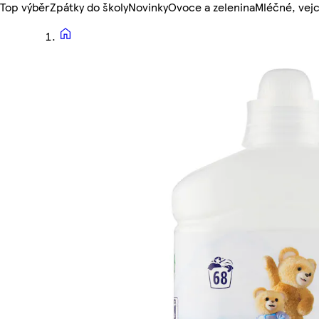
Top výběr
Zpátky do školy
Novinky
Ovoce a zelenina
Mléčné, vejc