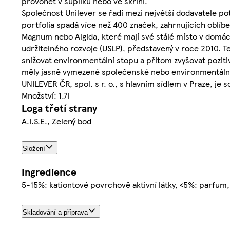
provonět v šuplíku nebo ve skříni.
Společnost Unilever se řadí mezi největší dodavatele po
portfolia spadá více než 400 značek, zahrnujících oblíb
Magnum nebo Algida, které mají své stálé místo v domá
udržitelného rozvoje (USLP), představený v roce 2010. Te
snižovat environmentální stopu a přitom zvyšovat pozitiv
měly jasně vymezené společenské nebo environmentální p
UNILEVER ČR, spol. s r. o., s hlavním sídlem v Praze, je
Množství: 1.7l
Loga třetí strany
A.I.S.E., Zelený bod
Složení
Ingredience
5-15%: kationtové povrchově aktivní látky, <5%: parfum,
Skladování a příprava