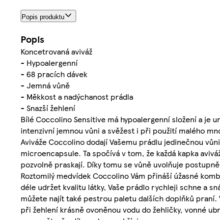
Popis produktu
Popis
Koncetrovaná aviváž
- Hypoalergenní
- 68 pracích dávek
- Jemná vůně
- Měkkost a nadýchanost prádla
- Snazší žehlení
Bílé Coccolino Sensitive má hypoalergenní složení a je 
intenzivní jemnou vůni a svěžest i při použití malého mno
Aviváže Coccolino dodají Vašemu prádlu jedinečnou vůni,
microencapsule. Ta spočívá v tom, že každá kapka avivá
pozvolně praskají. Díky tomu se vůně uvolňuje postupně,
Roztomilý medvídek Coccolino Vám přináší úžasné kombi
déle udržet kvalitu látky, Vaše prádlo rychleji schne a s
můžete najít také pestrou paletu dalších doplňků praní.
při žehlení krásně ovoněnou vodu do žehličky, vonné ub