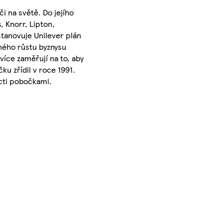
i na světě. Do jejího
, Knorr, Lipton,
tanovuje Unilever plán
sného růstu byznysu
více zaměřují na to, aby
u zřídil v roce 1991.
ácti pobočkami.