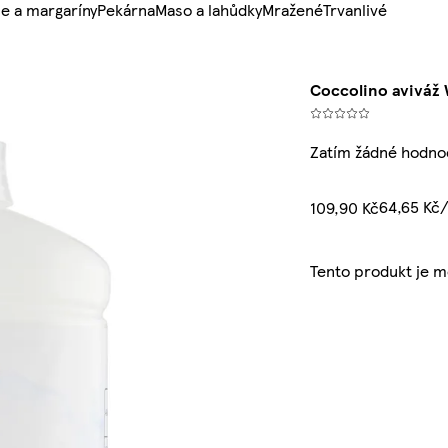
e a margaríny
Pekárna
Maso a lahůdky
Mražené
Trvanlivé
Coccolino aviváž W
Zatím žádné hodno
64,65 Kč/
109,90 Kč
Tento produkt je 