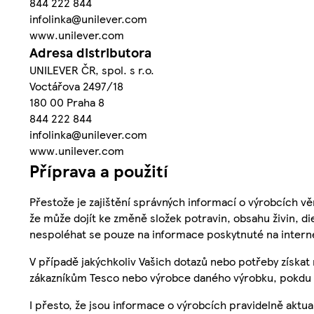
844 222 844
infolinka@unilever.com
www.unilever.com
Adresa distributora
UNILEVER ČR, spol. s r.o.
Voctářova 2497/18
180 00 Praha 8
844 222 844
infolinka@unilever.com
www.unilever.com
Příprava a použití
Přestože je zajištění správných informací o výrobcích vě
že může dojít ke změně složek potravin, obsahu živin, di
nespoléhat se pouze na informace poskytnuté na intern
V případě jakýchkoliv Vašich dotazů nebo potřeby získat
zákazníkům Tesco nebo výrobce daného výrobku, pokdu 
I přesto, že jsou informace o výrobcích pravidelně akt