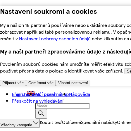
Nastavení soukromí a cookies
My a našich 18 partnerů používáme nebo ukládáme soubory coo
zobrazovat například také personalizovanou reklamu. V opačn
změnit v
Nastavení ochrany osobních údajů
nebo kliknutím na 
My a naši partneři zpracováváme údaje z následuj
Povolením souborů cookies nám umožníte měřit efektivitu zobr
používat přesná data o poloze a identifikovat vaše zařízení.
Se
Přijmout vše
Odmítnout vše
Vlastní nastavení
Přejít na hlavní obsah
English
Můj první nákup
Nápověda
Přeskočit na vyhledávání
Koupit teď
Oblíbené
Speciální nabídky
Online
Všechny kategorie