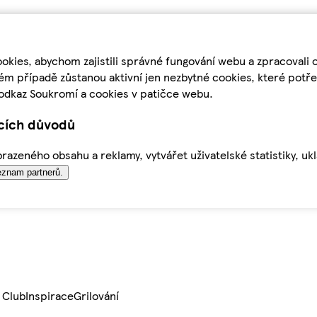
kies, abychom zajistili správné fungování webu a zpracovali 
ém případě zůstanou aktivní jen nezbytné cookies, které pot
odkaz Soukromí a cookies v patičce webu.
ících důvodů
azeného obsahu a reklamy, vytvářet uživatelské statistiky, uk
znam partnerů.
 Club
Inspirace
Grilování