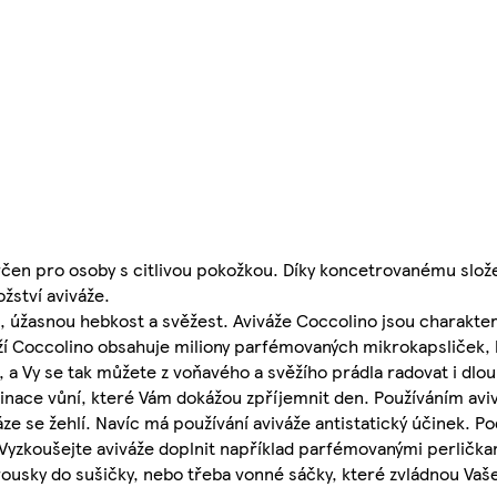
určen pro osoby s citlivou pokožkou. Díky koncetrovanému slože
žství aviváže.
 úžasnou hebkost a svěžest. Aviváže Coccolino jsou charakter
ží Coccolino obsahuje miliony parfémovaných mikrokapsliček,
 a Vy se tak můžete z voňavého a svěžího prádla radovat i dlou
nace vůní, které Vám dokážou zpříjemnit den. Používáním av
náze se žehlí. Navíc má používání aviváže antistatický účinek. 
 Vyzkoušejte aviváže doplnit například parfémovanými perlička
rousky do sušičky, nebo třeba vonné sáčky, které zvládnou Vaš