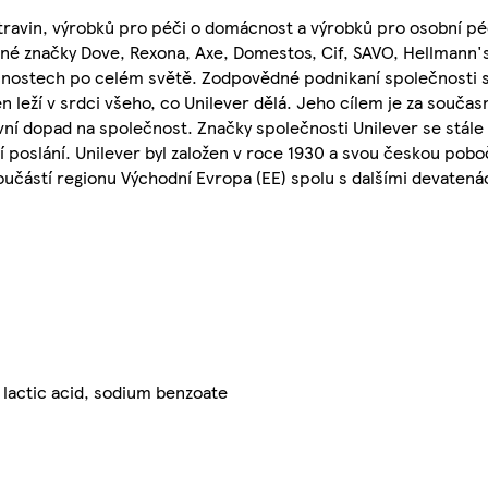
travin, výrobků pro péči o domácnost a výrobků pro osobní péč
ené značky Dove, Rexona, Axe, Domestos, Cif, SAVO, Hellmann's
cnostech po celém světě. Zodpovědné podnikaní společnosti s
n leží v srdci všeho, co Unilever dělá. Jeho cílem je za souča
ní dopad na společnost. Značky společnosti Unilever se stále 
oslání. Unilever byl založen v roce 1930 a svou českou pobočk
 součástí regionu Východní Evropa (EE) spolu s dalšími devaten
 lactic acid, sodium benzoate