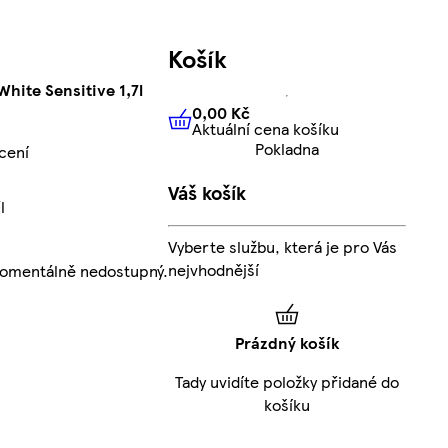
Košík
hite Sensitive 1,7l
0,00 Kč
Aktuální cena košíku
0,00 Kč
Aktuální cena košíku
Pokladna
cení
Váš košík
l
Vyberte službu, která je pro Vás
nejvhodnější
momentálně nedostupný.
Prázdný košík
Tady uvidíte položky přidané do
košíku