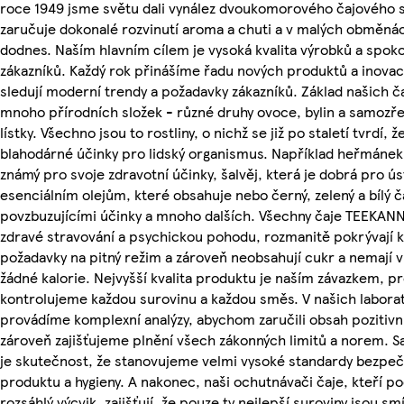
roce 1949 jsme světu dali vynález dvoukomorového čajového s
zaručuje dokonalé rozvinutí aroma a chuti a v malých obměnác
dodnes. Naším hlavním cílem je vysoká kvalita výrobků a spok
zákazníků. Každý rok přinášíme řadu nových produktů a inovac
sledují moderní trendy a požadavky zákazníků. Základ našich ča
mnoho přírodních složek - různé druhy ovoce, bylin a samozř
lístky. Všechno jsou to rostliny, o nichž se již po staletí tvrdí, ž
blahodárné účinky pro lidský organismus. Například heřmánek,
známý pro svoje zdravotní účinky, šalvěj, která je dobrá pro ús
esenciálním olejům, které obsahuje nebo černý, zelený a bílý č
povzbuzujícími účinky a mnoho dalších. Všechny čaje TEEKAN
zdravé stravování a psychickou pohodu, rozmanitě pokrývají 
požadavky na pitný režim a zároveň neobsahují cukr a nemají 
žádné kalorie. Nejvyšší kvalita produktu je naším závazkem, p
kontrolujeme každou surovinu a každou směs. V našich labora
provádíme komplexní analýzy, abychom zaručili obsah pozitivní
zároveň zajišťujeme plnění všech zákonných limitů a norem. 
je skutečnost, že stanovujeme velmi vysoké standardy bezpeč
produktu a hygieny. A nakonec, naši ochutnávači čaje, kteří p
rozsáhlý výcvik, zajišťují, že pouze ty nejlepší suroviny jsou s