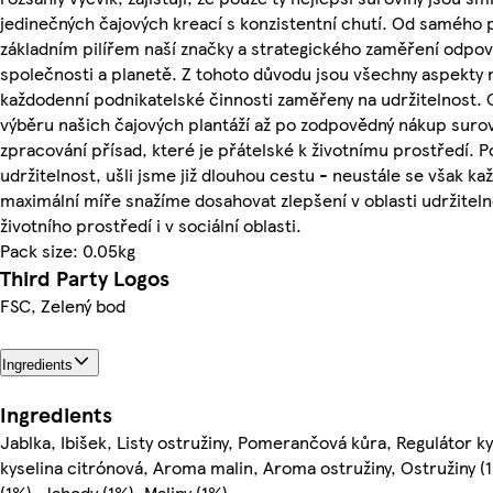
jedinečných čajových kreací s konzistentní chutí. Od samého 
základním pilířem naší značky a strategického zaměření odpo
společnosti a planetě. Z tohoto důvodu jsou všechny aspekty 
každodenní podnikatelské činnosti zaměřeny na udržitelnost.
výběru našich čajových plantáží až po zodpovědný nákup surov
zpracování přísad, které je přátelské k životnímu prostředí. P
udržitelnost, ušli jsme již dlouhou cestu - neustále se však ka
maximální míře snažíme dosahovat zlepšení v oblasti udržiteln
životního prostředí i v sociální oblasti.
Pack size: 0.05kg
Third Party Logos
FSC, Zelený bod
Ingredients
Ingredients
Jablka, Ibišek, Listy ostružiny, Pomerančová kůra, Regulátor ky
kyselina citrónová, Aroma malin, Aroma ostružiny, Ostružiny (
(1%), Jahody (1%), Maliny (1%)