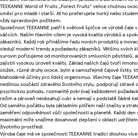
TEEKANNE World of Fruits „Forest Fruits“ velice chutnou ovo
směsí pro mladé i starší. Ať ho preferujete horký nebo studený
vždy opravdovým požitkem.
Společnost TEEKANNE patří k světové špičce ve výrobě čaje v
sáčcích. Naším hlavním cílem je vysoká kvalita výrobků a spok
zákazníků. Každý rok přinášíme řadu nových produktů a inovac
sledují moderní trendy a požadavky zákazníků. Většinu svých k
surovin pořizujeme od monitorovaných smluvních pěstitelů, 
zajistili vysokou úroveň kvality. Základ našich čajů tvoří mnoh
složek, různé druhy ovoce, bylin a samozřejmě čajové lístky, k
blahodárné účinky pro lidský organismus. Všechny čaje TEEKA
nedílnou součástí zdravého životního stylu, podporují zdravé s
psychickou pohodu, rozmanitě pokrývají každodenní požadavky
režim a zároveň neobsahují cukr a nemají v podstatě žádné kal
Od samého počátku byla základním pilířem naší značky a stra
zaměření odpovědnost vůči společnosti a planetě. Každý den 
maximální míře snažíme dosahovat zlepšení v oblasti udržiteln
životního prostředí.
Výroba čaje má ve společnosti TEEKANNE tradici dlouhou více 