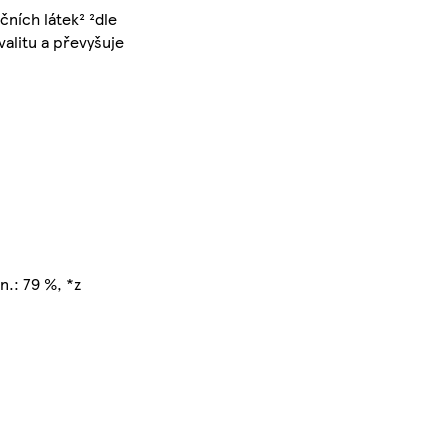
ních látek² ²dle
valitu a převyšuje
n.: 79 %, *z