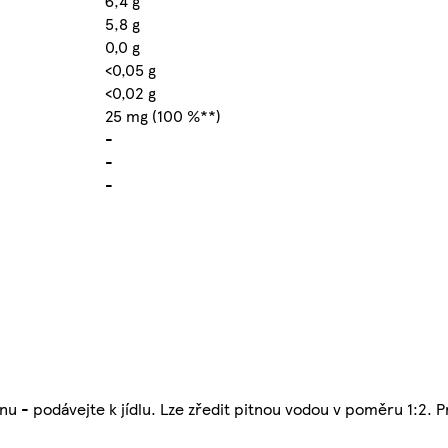
6,4 g
5,8 g
0,0 g
<0,05 g
<0,02 g
25 mg (100 %**)
-
-
-
u - podávejte k jídlu. Lze zředit pitnou vodou v poměru 1:2. Pr