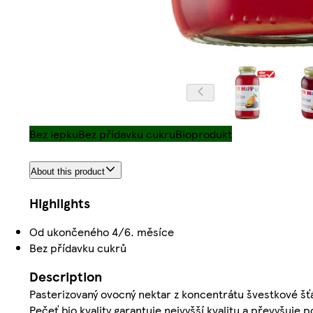
Bez lepku
Bez přídavku cukru
Bioprodukt
About this product
Highlights
Od ukončeného 4/6. měsíce
Bez přídavku cukrů
Description
Pasterizovaný ovocný nektar z koncentrátu švestkové šť
Pečeť bio kvality garantuje nejvyšší kvalitu a převyšuje 