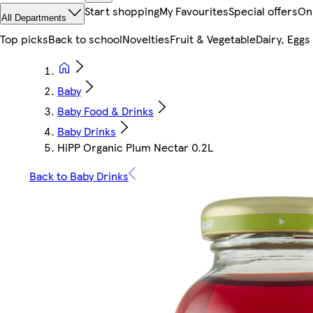
Start shopping
My Favourites
Special offers
On
All Departments
Top picks
Back to school
Novelties
Fruit & Vegetable
Dairy, Eggs
Baby
Baby Food & Drinks
Baby Drinks
HiPP Organic Plum Nectar 0.2L
Back to Baby Drinks