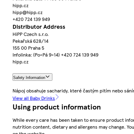
hipp.cz
hipp@hipp.cz
+420 724 139 949
Distributor Address
HiPP Czech s.r.o.
Pekařská 628/14
155 00 Praha 5
Infolinka: (Po-Pá 9-14) +420 724 139 949
hipp.cz
Safety Information
Nápoj obsahuje sacharidy, které častým pitím nebo sáním
View all Baby Drinks
Using product information
While every care has been taken to ensure product infor
nutrition content, dietary and allergens may change. You
on the website.