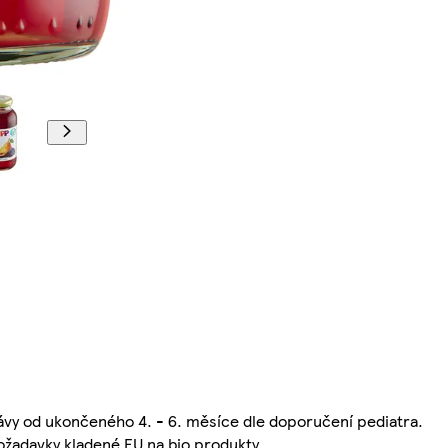
ávy od ukončeného 4. - 6. měsíce dle doporučení pediatra.
požadavky kladené EU na bio produkty.