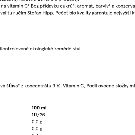
 vitamin C² Bez přídavku cukrů³, aromat, barviv² a konzervač
valitu ručím Stefan Hipp. Pečeť bio kvality garantuje nejvyšší k
 Kontrolované ekologické zemědělství
á šťáva* z koncentrátu 9 %, Vitamín C, Podíl ovocné složky mi
100 ml
111/26
0,0 g
0,0 g