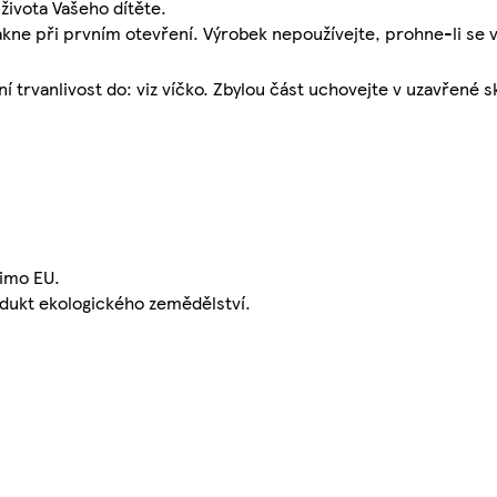
ivota Vašeho dítěte.
vakne při prvním otevření. Výrobek nepoužívejte, prohne-li se 
í trvanlivost do: viz víčko. Zbylou část uchovejte v uzavřené s
imo EU.
dukt ekologického zemědělství.