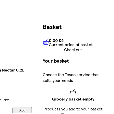
Basket
0,00 Kč
Current price of basket
0,00 Kč
Current price of bas
Checkout
Your basket
 Nectar 0.2L
Choose the Tesco service that
suits your needs
Grocery basket empty
litre
Products you add to your basket
Add