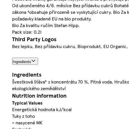
Od ukončeného 4/6. měsíce Bez přídavku cukrů Bohaté na
zákona ³obsahuje přirozeně se vyskytující cukry. Bio Za k
požadavky kladené EU na bio produkty.
Bio Za kvalitu ručím Stefan Hipp.
Pack size: 0.2l
Third Party Logos
Bez lepku, Bez přídavku cukru, Bioprodukt, EU Organic,
Ingredients
Ingredients
Švestková šťáva* z koncentrátu 70 %, Pitná voda, Hruškov
ekologického zemědělství
Nutrition information
Typical Values
Energetická hodnota kJ/kcal
Tuky z toho
- nasycené MK