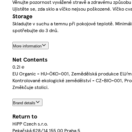
Věnujte pozornost vyvážené stravě a zdravému způsobu ž
Ujistěte se, zda sklo a víčko nejsou poškozené. Víčko c
Storage
Skladujte v suchu a temnu při pokojové teplotě. Minimáln
spotřebujte do 3 dnů.
More information
Net Contents
0.2l ℮
EU Organic - HU-ÖKO-001, Zemědělská produkce EU/m
Kontrolované ekologické zemědělství - CZ-BIO-001, Pro
Změkčuje stolici.
Brand details
Return to
HiPP Czech s.r.o.
Pekařská 628/14 155 00 Praha 5