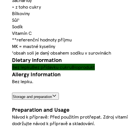
Sacharidy
- z toho cukry
Bílkoviny
Sůl¹
Sodík
Vitamín C
**referenční hodnoty příjmu
MK = mastné kyseliny
¹obsah soli je daný obsahem sodíku v surovinách
Dietary information
Bez lepku
Bez přídavku cukru
Bioprodukt
Allergy Information
Bez lepku.
Storage and preparation
Preparation and Usage
Návod k přípravě: Před použitím protřepat. Zdroj vitamín
dodržujte návod k přípravě a skladování.