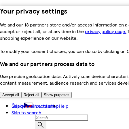
Your privacy settings
We and our 18 partners store and/or access information on a 
accept or reject all, or at any time in the
privacy policy page.
T
shopping experience on our website.
To modify your consent choices, you can do so by clicking on C
We and our partners process data to
Use precise geolocation data. Actively scan device characteris
content measurement, audience research and services dev
Accept all
Reject all
Show purposes
Skip to main content
Česky
How to shop
Help
Skip to search