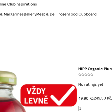
line Club
Inspirations
 & Margarines
Bakery
Meat & Deli
Frozen
Food Cupboard
HiPP Organic Plum
No ratings yet
249,50 Kč/
49,90 Kč