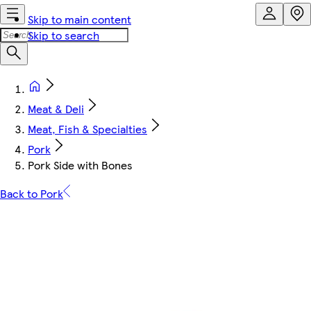
Skip to main content
Skip to search
Meat & Deli
Meat, Fish & Specialties
Pork
Pork Side with Bones
Back to Pork