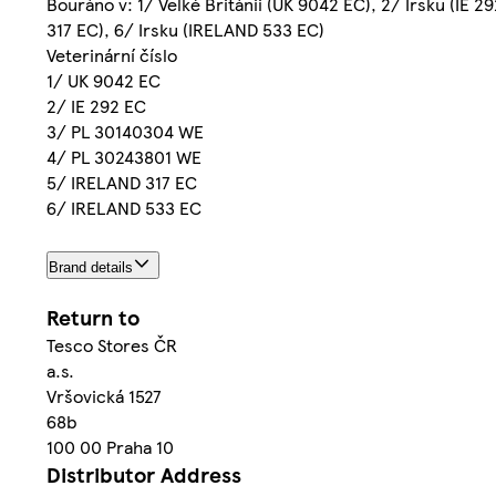
Bouráno v: 1/ Velké Británii (UK 9042 EC), 2/ Irsku (IE
317 EC), 6/ Irsku (IRELAND 533 EC)
Veterinární číslo
1/ UK 9042 EC
2/ IE 292 EC
3/ PL 30140304 WE
4/ PL 30243801 WE
5/ IRELAND 317 EC
6/ IRELAND 533 EC
Brand details
Return to
Tesco Stores ČR
a.s.
Vršovická 1527
68b
100 00 Praha 10
Distributor Address