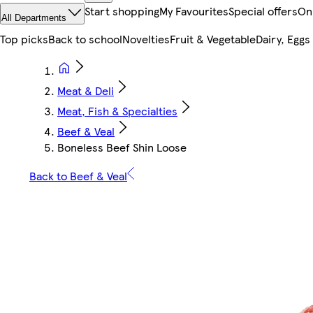
Start shopping
My Favourites
Special offers
On
All Departments
Top picks
Back to school
Novelties
Fruit & Vegetable
Dairy, Eggs
Meat & Deli
Meat, Fish & Specialties
Beef & Veal
Boneless Beef Shin Loose
Back to Beef & Veal