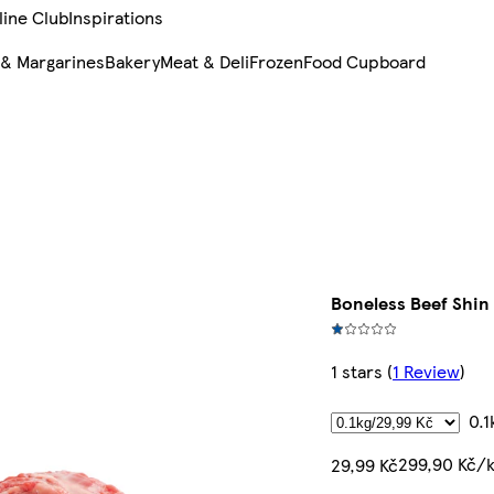
line Club
Inspirations
 & Margarines
Bakery
Meat & Deli
Frozen
Food Cupboard
Boneless Beef Shin
1 stars
(
1 Review
)
0.1
299,90 Kč/
29,99 Kč