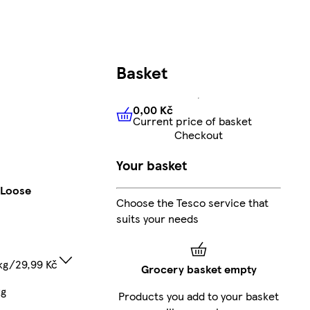
Basket
0,00 Kč
Current price of basket
0,00 Kč
Current price of bas
Checkout
Your basket
 Loose
Choose the Tesco service that
suits your needs
kg/29,99 Kč
Grocery basket empty
kg
Products you add to your basket