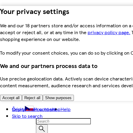
Your privacy settings
We and our 18 partners store and/or access information on a 
accept or reject all, or at any time in the
privacy policy page.
T
shopping experience on our website.
To modify your consent choices, you can do so by clicking on C
We and our partners process data to
Use precise geolocation data. Actively scan device characteris
content measurement, audience research and services dev
Accept all
Reject all
Show purposes
Skip to main content
Česky
How to shop
Help
Skip to search