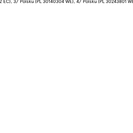
 292 EC), 3/ Polsku (PL 30140304 WE), 4/ Polsku (PL 30243801 W