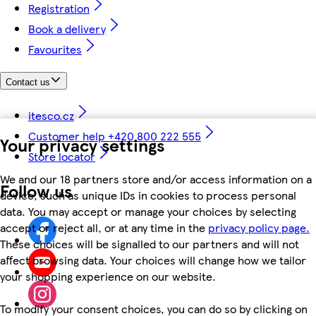
Registration
Book a delivery
Favourites
Contact us
itesco.cz
Customer help +420 800 222 555
Your privacy settings
Store locator
We and our 18 partners store and/or access information on a
Follow us
device, such as unique IDs in cookies to process personal
data. You may accept or manage your choices by selecting
accept or reject all, or at any time in the
privacy policy page.
These choices will be signalled to our partners and will not
affect browsing data. Your choices will change how we tailor
your shopping experience on our website.
To modify your consent choices, you can do so by clicking on