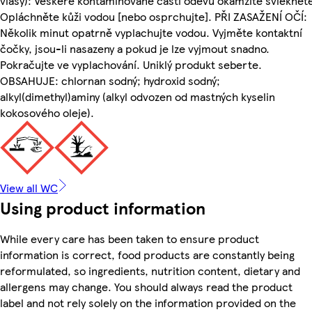
vlasy): Veškeré kontaminované části oděvu okamžitě svléknět
Opláchněte kůži vodou [nebo osprchujte]. PŘI ZASAŽENÍ OČÍ:
Několik minut opatrně vyplachujte vodou. Vyjměte kontaktní
čočky, jsou-li nasazeny a pokud je lze vyjmout snadno.
Pokračujte ve vyplachování. Uniklý produkt seberte.
OBSAHUJE: chlornan sodný; hydroxid sodný;
alkyl(dimethyl)aminy (alkyl odvozen od mastných kyselin
kokosového oleje).
View all WC
Using product information
While every care has been taken to ensure product
information is correct, food products are constantly being
reformulated, so ingredients, nutrition content, dietary and
allergens may change. You should always read the product
label and not rely solely on the information provided on the