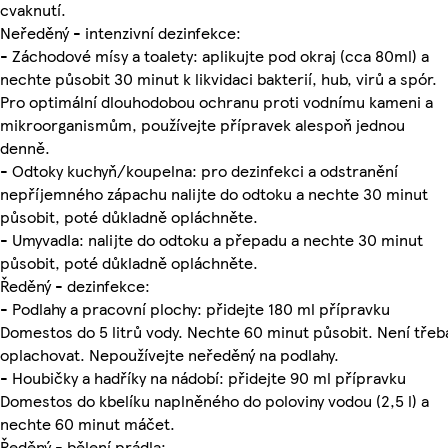
cvaknutí.
Neředěný - intenzivní dezinfekce:
- Záchodové mísy a toalety: aplikujte pod okraj (cca 80ml) a
nechte působit 30 minut k likvidaci bakterií, hub, virů a spór.
Pro optimální dlouhodobou ochranu proti vodnímu kameni a
mikroorganismům, používejte přípravek alespoň jednou
denně.
- Odtoky kuchyň/koupelna: pro dezinfekci a odstranění
nepříjemného zápachu nalijte do odtoku a nechte 30 minut
působit, poté důkladně opláchněte.
- Umyvadla: nalijte do odtoku a přepadu a nechte 30 minut
působit, poté důkladně opláchněte.
Ředěný - dezinfekce:
- Podlahy a pracovní plochy: přidejte 180 ml přípravku
Domestos do 5 litrů vody. Nechte 60 minut působit. Není třeb
oplachovat. Nepoužívejte neředěný na podlahy.
- Houbičky a hadříky na nádobí: přidejte 90 ml přípravku
Domestos do kbelíku naplněného do poloviny vodou (2,5 l) a
nechte 60 minut máčet.
Ředěný - bělení prádla: