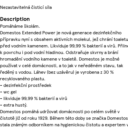
Nezastavitelná čisticí síla
Description
Pomáháme školám.
Domestos Extended Power je nová generace dezinfekčního
přípravku nyní s obsahem aktivních molekul, jež chrání toalet
před vodním kamenem. Likviduje 99,99 % bakterií a virů. Přiln
k povrchu i pod vodní hladinou. Odstraňuje skvrny a brání
hromadění vodního kamene v toaletě. Domestos je možné
používat v celé domácnosti, a to jak v neředěném stavu, tak
ředěný s vodou. Láhev (bez uzávěru) je vyrobena z 30 %
recyklovaného plastu.
- dezinfekční prostředek
- wc gel
- likviduje 99,99 % bakterií a virů
- extra hustý.
Domestos pomáhá udržovat domácnosti po celém světě v
čistotě již od roku 1929. Během této doby se značka Domestos
stala známým odborníkem na hygienickou čistotu a expertem 