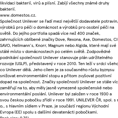
likvidaci bakterií, virů a plísní. Zabíjí všechny známé druhy
bakterií.
www.domestos.cz.
Společnost Unilever se řadí mezi největší dodavatele potravin
výrobků pro péči o domácnost a výrobků pro osobní péči na
světě. Do jejího portfolia spadá více než 400 značek,
zahrnujících oblíbené značky Dove, Rexona, Axe, Domestos, Ci
SAVO, Hellmann's, Knorr, Magnum nebo Algida, které mají své
stálé místo v domácnostech po celém světě. Zodpovědné
podnikání společnosti Unilever stanovuje plán udržitelného
rozvoje (USLP), představený v roce 2010. Ten leží v srdci všeho
co Unilever dělá. Jeho cílem je za současného růstu byznysu
snižovat environmentální stopu a přitom zvyšovat pozitivní
dopad na společnost. Značky společnosti Unilever se stále ví
zaměřují na to, aby měly jasně vymezené společenské nebo
environmentální poslání. Unilever byl založen v roce 1930 a
svou českou pobočku zřídil v roce 1991. UNILEVER ČR, spol. s r
o., s hlavním sídlem v Praze, je součástí regionu Východní
Evropa (EE) spolu s dalšími devatenácti pobočkami.
Pack size: 0.75l