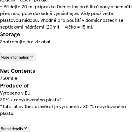
- Přidejte 20 ml přípravku Domestos do 5 litrů vody a namočt
přes noc, poté důkladně vymáchejte. Vždy používejte
plastovou nádobu. Vhodné pro použití v domácnostech se
septickými nádržemi (20ml). 1 víčko = 15 ml.
Storage
Spotřebujte do: viz obal.
More information
Net Contents
750ml ℮
Produce of
Vyrobeno v EU
30% z recyklovaného plastu*.
*Tato lahev (bez uzávěru) je vyrobená z 30 % recyklovaného
plastu.
Brand details