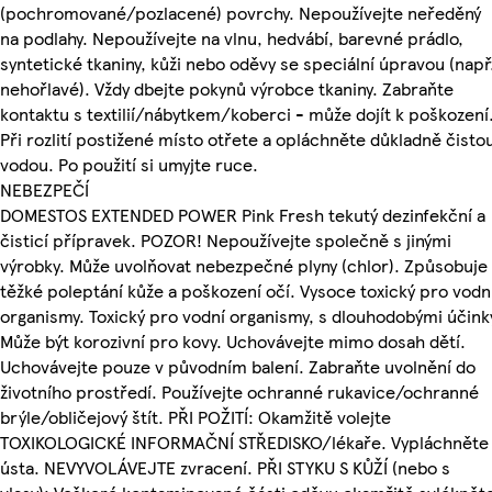
(pochromované/pozlacené) povrchy. Nepoužívejte neředěný
na podlahy. Nepoužívejte na vlnu, hedvábí, barevné prádlo,
syntetické tkaniny, kůži nebo oděvy se speciální úpravou (např
nehořlavé). Vždy dbejte pokynů výrobce tkaniny. Zabraňte
kontaktu s textilií/nábytkem/koberci - může dojít k poškození
Při rozlití postižené místo otřete a opláchněte důkladně čisto
vodou. Po použití si umyjte ruce.
NEBEZPEČÍ
DOMESTOS EXTENDED POWER Pink Fresh tekutý dezinfekční a
čisticí přípravek. POZOR! Nepoužívejte společně s jinými
výrobky. Může uvolňovat nebezpečné plyny (chlor). Způsobuje
těžké poleptání kůže a poškození očí. Vysoce toxický pro vodn
organismy. Toxický pro vodní organismy, s dlouhodobými účink
Může být korozivní pro kovy. Uchovávejte mimo dosah dětí.
Uchovávejte pouze v původním balení. Zabraňte uvolnění do
životního prostředí. Používejte ochranné rukavice/ochranné
brýle/obličejový štít. PŘI POŽITÍ: Okamžitě volejte
TOXIKOLOGICKÉ INFORMAČNÍ STŘEDISKO/lékaře. Vypláchněte
ústa. NEVYVOLÁVEJTE zvracení. PŘI STYKU S KŮŽÍ (nebo s