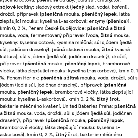
sójové
lecitiny; sladový extrakt (
ječný
slad, voda), koření],
droždí, přípravek [
pšeničná
mouka,
pšeničný lepek
, látka
zlepšující mouku: kyselina L-askorbová; enzymy (
pšenice
)],
kmín 0, 2 %, Penam České Budějovice:
pšeničná
a
žitná
mouka, voda, fermentovaný přípravek [voda,
žitná
mouka,
kyseliny: kyselina octová, kyselina mléčná; sůl sjódem (jedlá
sůl, jodičnan draselný),
ječná
sladová mouka,
žitná
kvasná
kultura], sůl s jódem (jedlá sůl, jodičnan draselný), droždí,
přípravek (
pšeničná
mouka,
pšeničný lepek
, bramborové
vločky, látka zlepšující mouku: kyselina L-askorbová), kmín 0, 1
%, Penam Herink:
pšeničná
a
žitná
mouka, voda, droždí, sůl s
jódem (jedlá sůl, jodičnan draselný), přípravek (
pšeničná
mouka,
pšeničný lepek
, bramborové vločky, látka zlepšující
mouku: kyselina L-askorbová), kmín 0, 2 %,
žitný
šrot,
bakterie mléčného kvašení, United Bakeries Praha:
pšeničná
a
žitná
mouka, voda, droždí, sůl s jódem (jedlá sůl, jodičnan
draselný), přípravek (
pšeničná
mouka,
pšeničný lepek
,
bramborové vločky, látka zlepšující mouku: kyselina L-
askorbová), kmín 0, 2 %,
žitný
šrot, bakterie mléčného