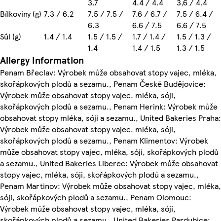
3.7
4.4 / 4.4
3,6 / 4.4
Bílkoviny (g)
7.3 / 6.2
7.5 / 7.5 /
7.6 / 6.7 /
7.5 / 6.4 /
6.3
6.6 / 7.5
6.6 / 7.5
Sůl (g)
1.4 / 1.4
1.5 / 1.5 /
1.7 / 1.4 /
1.5 / 1.3 /
1.4
1.4 / 1.5
1.3 / 1.5
Allergy Information
Penam Břeclav: Výrobek může obsahovat stopy vajec, mléka,
skořápkových plodů a sezamu., Penam České Budějovice:
Výrobek může obsahovat stopy vajec, mléka, sóji,
skořápkových plodů a sezamu., Penam Herink: Výrobek může
obsahovat stopy mléka, sóji a sezamu., United Bakeries Praha:
Výrobek může obsahovat stopy vajec, mléka, sóji,
skořápkových plodů a sezamu., Penam Klimentov: Výrobek
může obsahovat stopy vajec, mléka, sóji, skořápkových plodů
a sezamu., United Bakeries Liberec: Výrobek může obsahovat
stopy vajec, mléka, sóji, skořápkových plodů a sezamu.,
Penam Martinov: Výrobek může obsahovat stopy vajec, mléka,
sóji, skořápkových plodů a sezamu., Penam Olomouc:
Výrobek může obsahovat stopy vajec, mléka, sóji,
skořápkových plodů a sezamu., United Bakeries Pardubice: