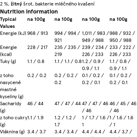
2 %,
žitný
šrot, bakterie mléčného kvašení
Nutrition information
Typical
na 100g
na 100g
na 100g
na 100g
Values
Energie (kJ)
968 / 913
994 / 994 /
1,011 / 983 /
988 / 932 /
921
949 / 988
950 / 988
Energie
228 / 217
235 / 235 /
239 / 234 /
233 / 222 /
(kcal)
219
226 / 233
226 / 233
Tuky (g)
1.1 / 0.8
1.1 / 1.1 / 0.8
1.2 / 0.9 /
1.1 / 0.8 /
0.9 / 1.1
0.9 / 1.1
z toho
0.2 / 0.2
0.2 / 0.2 /
0.1 / 0.2 /
0.1 / 0.2 /
nasycené
0.2
0.2 / 0.1
0.2 / 0.1
mastné
kyseliny (g)
Sacharidy
46 / 44
47 / 47 / 44
47 / 47 / 46
46 / 45 / 46
(g)
/ 46
/ 46
z toho cukry
1.1 / 1.9
1.2 / 1.2 /
1 / 1.7 / 1.6 /
1 / 1.6 / 1.6
(g)
1.7
1
/ 1
Vláknina (g)
3.4 / 3.7
3.4 / 3.4 /
4.4 / 4.4 /
4.4 / 3,7 /