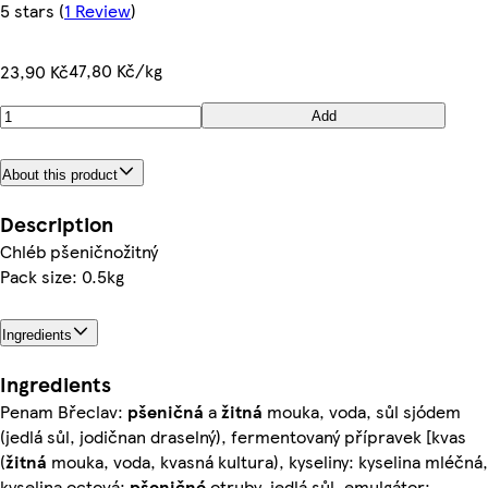
5 stars
(
1 Review
)
47,80 Kč/kg
23,90 Kč
Add
About this product
Description
Chléb pšeničnožitný
Pack size: 0.5kg
Ingredients
Ingredients
Penam Břeclav:
pšeničná
a
žitná
mouka, voda, sůl sjódem
(jedlá sůl, jodičnan draselný), fermentovaný přípravek [kvas
(
žitná
mouka, voda, kvasná kultura), kyseliny: kyselina mléčná,
kyselina octová;
pšeničné
otruby, jedlá sůl, emulgátor: