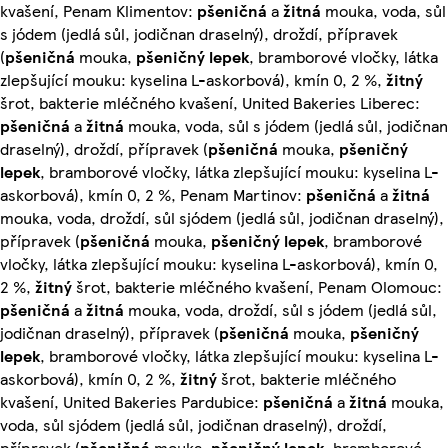
kvašení, Penam Klimentov:
pšeničná
a
žitná
mouka, voda, sůl
s jódem (jedlá sůl, jodičnan draselný), droždí, přípravek
(
pšeničná
mouka,
pšeničný lepek
, bramborové vločky, látka
zlepšující mouku: kyselina L-askorbová), kmín 0, 2 %,
žitný
šrot, bakterie mléčného kvašení, United Bakeries Liberec:
pšeničná
a
žitná
mouka, voda, sůl s jódem (jedlá sůl, jodičnan
draselný), droždí, přípravek (
pšeničná
mouka,
pšeničný
lepek
, bramborové vločky, látka zlepšující mouku: kyselina L-
askorbová), kmín 0, 2 %, Penam Martinov:
pšeničná
a
žitná
mouka, voda, droždí, sůl sjódem (jedlá sůl, jodičnan draselný),
přípravek (
pšeničná
mouka,
pšeničný lepek
, bramborové
vločky, látka zlepšující mouku: kyselina L-askorbová), kmín 0,
2 %,
žitný
šrot, bakterie mléčného kvašení, Penam Olomouc:
pšeničná
a
žitná
mouka, voda, droždí, sůl s jódem (jedlá sůl,
jodičnan draselný), přípravek (
pšeničná
mouka,
pšeničný
lepek
, bramborové vločky, látka zlepšující mouku: kyselina L-
askorbová), kmín 0, 2 %,
žitný
šrot, bakterie mléčného
kvašení, United Bakeries Pardubice:
pšeničná
a
žitná
mouka,
voda, sůl sjódem (jedlá sůl, jodičnan draselný), droždí,
přípravek (
pšeničná
mouka,
pšeničný lepek
, bramborové