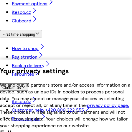
Payment options
itesco.cz
Clubcard
First time shopping
How to shop
Registration
Book a delivery
Your privacy settings
Favourites
We and our 18 partners store and/or access information on a
Contact us
device, such as unique IDs in cookies to process personal
data. You may accept or manage your choices by selecting
itesco.cz
accept or reject all, or at any time in the
privacy policy page.
Customer help +420 800 222 555
These choices will be signalled to our partners and will not
Store locator
affect browsing data. Your choices will change how we tailor
your shopping experience on our website.