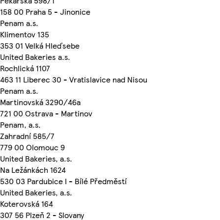
Pekařská 598/1
158 00 Praha 5 - Jinonice
Penam a.s.
Klimentov 135
353 01 Velká Hleďsebe
United Bakeries a.s.
Rochlická 1107
463 11 Liberec 30 - Vratislavice nad Nisou
Penam a.s.
Martinovská 3290/46a
721 00 Ostrava - Martinov
Penam, a.s.
Zahradní 585/7
779 00 Olomouc 9
United Bakeries, a.s.
Na Ležánkách 1624
530 03 Pardubice I - Bílé Předměstí
United Bakeries, a.s.
Koterovská 164
307 56 Plzeň 2 - Slovany