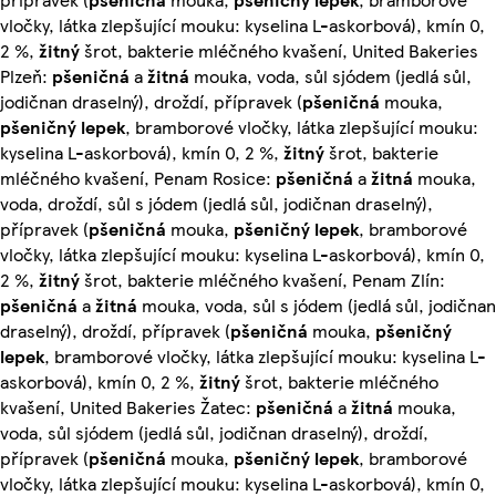
vločky, látka zlepšující mouku: kyselina L-askorbová), kmín 0,
2 %,
žitný
šrot, bakterie mléčného kvašení, United Bakeries
Plzeň:
pšeničná
a
žitná
mouka, voda, sůl sjódem (jedlá sůl,
jodičnan draselný), droždí, přípravek (
pšeničná
mouka,
pšeničný lepek
, bramborové vločky, látka zlepšující mouku:
kyselina L-askorbová), kmín 0, 2 %,
žitný
šrot, bakterie
mléčného kvašení, Penam Rosice:
pšeničná
a
žitná
mouka,
voda, droždí, sůl s jódem (jedlá sůl, jodičnan draselný),
přípravek (
pšeničná
mouka,
pšeničný lepek
, bramborové
vločky, látka zlepšující mouku: kyselina L-askorbová), kmín 0,
2 %,
žitný
šrot, bakterie mléčného kvašení, Penam Zlín:
pšeničná
a
žitná
mouka, voda, sůl s jódem (jedlá sůl, jodičnan
draselný), droždí, přípravek (
pšeničná
mouka,
pšeničný
lepek
, bramborové vločky, látka zlepšující mouku: kyselina L-
askorbová), kmín 0, 2 %,
žitný
šrot, bakterie mléčného
kvašení, United Bakeries Žatec:
pšeničná
a
žitná
mouka,
voda, sůl sjódem (jedlá sůl, jodičnan draselný), droždí,
přípravek (
pšeničná
mouka,
pšeničný lepek
, bramborové
vločky, látka zlepšující mouku: kyselina L-askorbová), kmín 0,