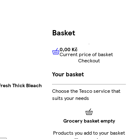
Basket
0,00 Kč
Current price of basket
0,00 Kč
Current price of bas
Checkout
Your basket
resh Thick Bleach
Choose the Tesco service that
suits your needs
Grocery basket empty
Products you add to your basket