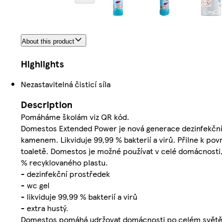
About this product
Highlights
Nezastavitelná čisticí síla
Description
Pomáháme školám viz QR kód.
Domestos Extended Power je nová generace dezinfekčníh
kamenem. Likviduje 99,99 % bakterií a virů. Přilne k po
toaletě. Domestos je možné používat v celé domácnosti, 
% recyklovaného plastu.
- dezinfekční prostředek
- wc gel
- likviduje 99,99 % bakterií a virů
- extra hustý.
Domestos pomáhá udržovat domácnosti po celém světě v