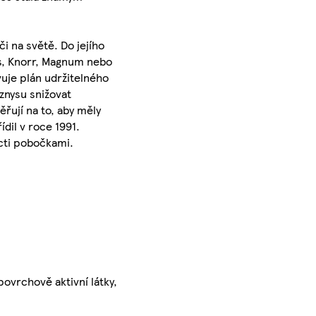
i na světě. Do jejího
's, Knorr, Magnum nebo
uje plán udržitelného
yznysu snižovat
řují na to, aby měly
dil v roce 1991.
ácti pobočkami.
povrchově aktivní látky,