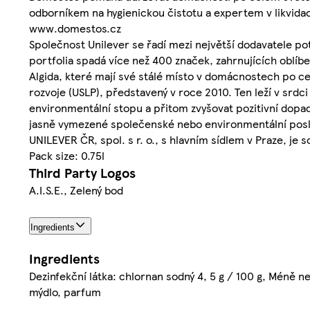
odborníkem na hygienickou čistotu a expertem v likvidaci 
www.domestos.cz
Společnost Unilever se řadí mezi největší dodavatele po
portfolia spadá více než 400 značek, zahrnujících oblí
Algida, které mají své stálé místo v domácnostech po c
rozvoje (USLP), představený v roce 2010. Ten leží v srdc
environmentální stopu a přitom zvyšovat pozitivní dopad
jasně vymezené společenské nebo environmentální poslání
UNILEVER ČR, spol. s r. o., s hlavním sídlem v Praze, je
Pack size: 0.75l
Third Party Logos
A.I.S.E., Zelený bod
Ingredients
Ingredients
Dezinfekční látka: chlornan sodný 4, 5 g / 100 g, Méně ne
mýdlo, parfum