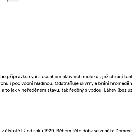
o přípravku nyní s obsahem aktivních molekul, jež chrání toa
vrchu i pod vodní hladinou. Odstraňuje skvrny a brání hromadě
a to jak v neředěném stavu, tak ředěný s vodou. Láhev (bez uz
 čistotě již od roku 1929. Během této doby se značka Domes