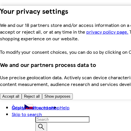
Your privacy settings
We and our 18 partners store and/or access information on a 
accept or reject all, or at any time in the
privacy policy page.
T
shopping experience on our website.
To modify your consent choices, you can do so by clicking on C
We and our partners process data to
Use precise geolocation data. Actively scan device characteris
content measurement, audience research and services dev
Accept all
Reject all
Show purposes
Skip to main content
Česky
How to shop
Help
Skip to search