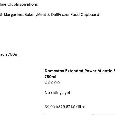
line Club
Inspirations
 & Margarines
Bakery
Meat & Deli
Frozen
Food Cupboard
each 750ml
Domestos Extended Power Atlantic F
750ml
No ratings yet
79,87 Kč/litre
59,90 Kč