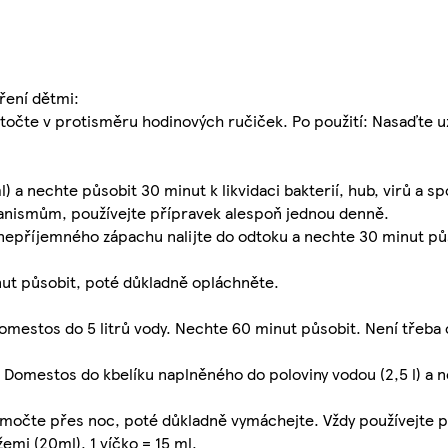
ření dětmi:
otočte v protisměru hodinových ručiček. Po použití: Nasaďte u
) a nechte působit 30 minut k likvidaci bakterií, hub, virů a sp
nismům, používejte přípravek alespoň jednou denně.
 nepříjemného zápachu nalijte do odtoku a nechte 30 minut pů
nut působit, poté důkladně opláchněte.
Domestos do 5 litrů vody. Nechte 60 minut působit. Není třeba
u Domestos do kbelíku naplněného do poloviny vodou (2,5 l) a
namočte přes noc, poté důkladně vymáchejte. Vždy používejte 
mi (20ml). 1 víčko = 15 ml.