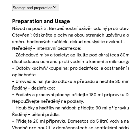
Storage and preparation
Preparation and Usage
Návod na použití: Bezpečnostní uzávěr odolný proti otev
Otevření: Stiskněte plochy na obou stranách uzávěru a 
směru hodinových ručiček, dokud neuslyšíte cvaknutí.
Neředěný - intenzivní dezinfekce:
- Záchodové mísy a toalety: aplikujte pod okraj (cca 80ml
dlouhodobou ochranu proti vodnímu kameni a mikroorga
- Odtoky kuchyň/koupelna: pro dezinfekci a odstranění
opláchněte.
- Umyvadla: nalijte do odtoku a přepadu a nechte 30 mi
Ředěný - dezinfekce:
- Podlahy a pracovní plochy: přidejte 180 ml přípravku 
Nepoužívejte neředěný na podlahy.
- Houbičky a hadříky na nádobí: přidejte 90 ml přípravk
Ředěný - bělení prádla:
- Přidejte 20 ml přípravku Domestos do 5 litrů vody a 
Vhodné pro použití v domácnostech se septickými nádrže