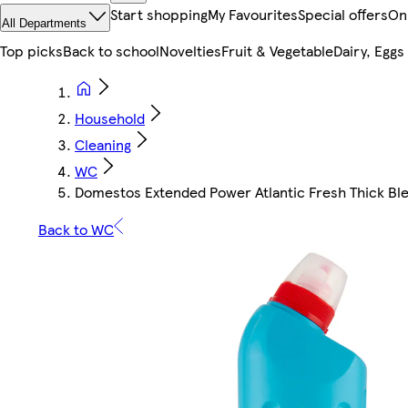
Start shopping
My Favourites
Special offers
On
All Departments
Top picks
Back to school
Novelties
Fruit & Vegetable
Dairy, Eggs
Household
Cleaning
WC
Domestos Extended Power Atlantic Fresh Thick Bl
Back to WC