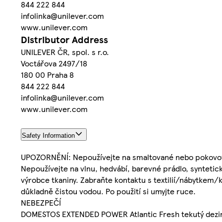
844 222 844
infolinka@unilever.com
www.unilever.com
Distributor Address
UNILEVER ČR, spol. s r.o.
Voctářova 2497/18
180 00 Praha 8
844 222 844
infolinka@unilever.com
www.unilever.com
Safety Information
UPOZORNĚNÍ: Nepoužívejte na smaltované nebo pokovov
Nepoužívejte na vlnu, hedvábí, barevné prádlo, syntetick
výrobce tkaniny. Zabraňte kontaktu s textilií/nábytkem/k
důkladně čistou vodou. Po použití si umyjte ruce.
NEBEZPEČÍ
DOMESTOS EXTENDED POWER Atlantic Fresh tekutý dezinfe