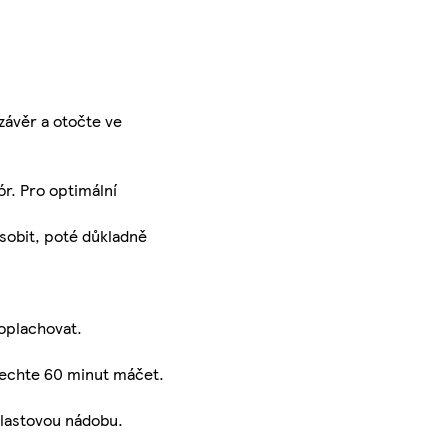
závěr a otočte ve
ór. Pro optimální
sobit, poté důkladně
 oplachovat.
 nechte 60 minut máčet.
plastovou nádobu.