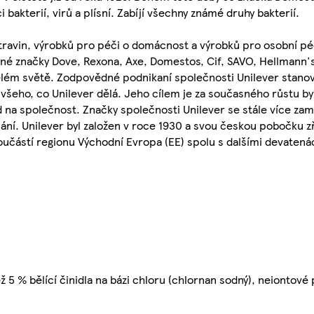
bakterií, virů a plísní. Zabíjí všechny známé druhy bakterií.
travin, výrobků pro péči o domácnost a výrobků pro osobní péč
bené značky Dove, Rexona, Axe, Domestos, Cif, SAVO, Hellmann
elém světě. Zodpovědné podnikaní společnosti Unilever stanov
i všeho, co Unilever dělá. Jeho cílem je za současného růstu b
 na společnost. Značky společnosti Unilever se stále více zamě
. Unilever byl založen v roce 1930 a svou českou pobočku zří
 součástí regionu Východní Evropa (EE) spolu s dalšími devaten
ž 5 % bělící činidla na bázi chloru (chlornan sodný), neiontové 