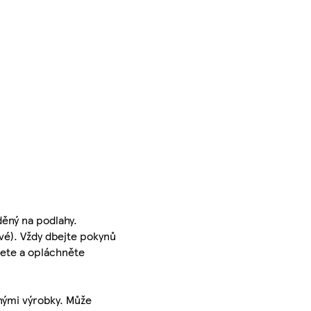
ěný na podlahy.
avé). Vždy dbejte pokynů
řete a opláchněte
nými výrobky. Může