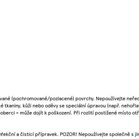
ané (pochromované/pozlacené) povrchy. Nepoužívejte neřed
é tkaniny, kůži nebo oděvy se speciální úpravou (např. nehořl
oberci - může dojít k poškození. Při rozlití postižené místo ot
kční a čisticí přípravek. POZOR! Nepoužívejte společně s ji