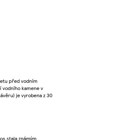
letu před vodním
ní vodního kamene v
ávěru) je vyrobena z 30
tos stala známým