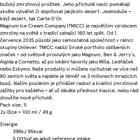
božský zmrzlinový prožitek. Jeho příchutě navíc pomáhají
skvěle vytvářet či doplňovat jakýkoliv dezert. Jednoduše -
když dezert, tak Carte D'Or.
Magnum Ice Cream Company (TMICC) je největším výrobcem
zmrzliny na světě s tradicí sahající 160 let zpět. Od 1.
července 2025 působí jako samostatná společnost v rámci
skupiny Unilever. TMICC nabízí široké portfolio oblíbených
značek - od světově proslulých jako Magnum, Ben & Jerry's,
Algida a Cornetto, až po lokální favority jako Míša, Ledňáček
nebo Eskymo. Naše produkty si můžete vychutnat ve více než
80 zemích světa a najdete je téměř ve 3 milionech mrazicích
boxů. Naším posláním je přinášet radost a kvalitní zmrzlinové
zážitky pro každého - ať už dáváte přednost klasice, nebo rádi
zkoušíte nové příchutě.
Pack size: 1l
2x lžíce = 100 ml / 49 g
Energie
396kJ
95kcal
5.00%
of an adult reference intake