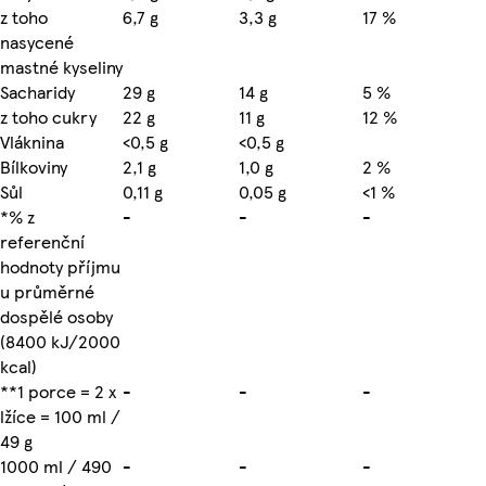
z toho
6,7 g
3,3 g
17 %
nasycené
mastné kyseliny
Sacharidy
29 g
14 g
5 %
z toho cukry
22 g
11 g
12 %
Vláknina
<0,5 g
<0,5 g
Bílkoviny
2,1 g
1,0 g
2 %
Sůl
0,11 g
0,05 g
<1 %
*% z
-
-
-
referenční
hodnoty příjmu
u průměrné
dospělé osoby
(8400 kJ/2000
kcal)
**1 porce = 2 x
-
-
-
lžíce = 100 ml /
49 g
1000 ml / 490
-
-
-