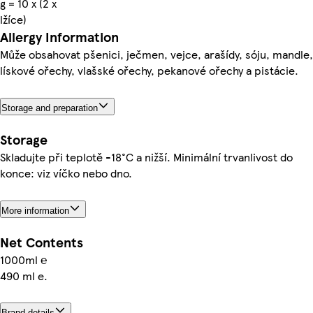
g = 10 x (2 x
lžíce)
Allergy Information
Může obsahovat pšenici, ječmen, vejce, arašídy, sóju, mandle,
lískové ořechy, vlašské ořechy, pekanové ořechy a pistácie.
Storage and preparation
Storage
Skladujte při teplotě -18°C a nižší. Minimální trvanlivost do
konce: viz víčko nebo dno.
More information
Net Contents
1000ml ℮
490 ml e.
Brand details