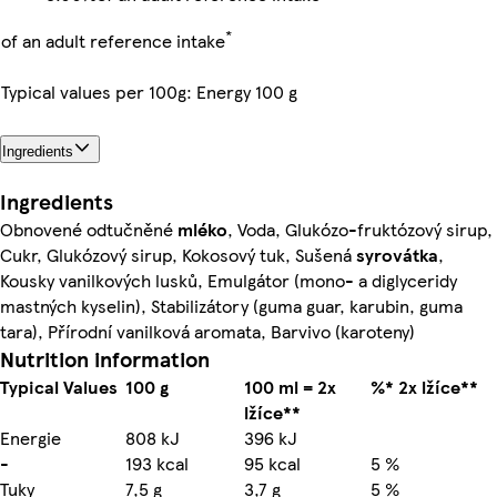
*
of an adult reference intake
Typical values per 100g: Energy 100 g
Ingredients
Ingredients
Obnovené odtučněné
mléko
, Voda, Glukózo-fruktózový sirup,
Cukr, Glukózový sirup, Kokosový tuk, Sušená
syrovátka
,
Kousky vanilkových lusků, Emulgátor (mono- a diglyceridy
mastných kyselin), Stabilizátory (guma guar, karubin, guma
tara), Přírodní vanilková aromata, Barvivo (karoteny)
Nutrition information
Typical Values
100 g
100 ml = 2x
%* 2x lžíce**
lžíce**
Energie
808 kJ
396 kJ
-
193 kcal
95 kcal
5 %
Tuky
7,5 g
3,7 g
5 %