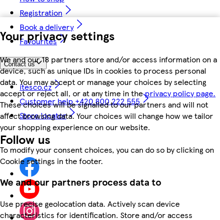
Registration
Book a delivery
Your privacy settings
Favourites
We and our 18 partners store and/or access information on a
Contact us
device, such as unique IDs in cookies to process personal
data. You may accept or manage your choices by selecting
itesco.cz
accept or reject all, or at any time in the
privacy policy page.
Customer help +420 800 222 555
These choices will be signalled to our partners and will not
Store locator
affect browsing data. Your choices will change how we tailor
your shopping experience on our website.
Follow us
To modify your consent choices, you can do so by clicking on
Cookie settings in the footer.
We and our partners process data to
Use precise geolocation data. Actively scan device
characteristics for identification. Store and/or access