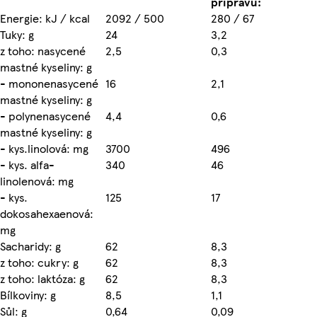
přípravu:
Energie: kJ / kcal
2092 / 500
280 / 67
Tuky: g
24
3,2
z toho: nasycené
2,5
0,3
mastné kyseliny: g
- mononenasycené
16
2,1
mastné kyseliny: g
- polynenasycené
4,4
0,6
mastné kyseliny: g
- kys.linolová: mg
3700
496
- kys. alfa-
340
46
linolenová: mg
- kys.
125
17
dokosahexaenová:
mg
Sacharidy: g
62
8,3
z toho: cukry: g
62
8,3
z toho: laktóza: g
62
8,3
Bílkoviny: g
8,5
1,1
Sůl: g
0,64
0,09