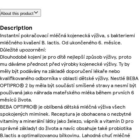
About this product
Description
Instantní pokračovací mléčná kojenecká výživa, s bakteriemi
mléčného kvašení B. lactis. Od ukončeného 6. měsíce.
Důležité upozornění:
Dlouhodobé kojení je pro dítě nejlepší způsob výživy, proto
mu dáváme přednost před výrobky kojenecké výživy. Ty by
měly být podávány na základě doporučení lékaře nebo
kvalifikovaného odborníka v oblasti dětské výživy. Nestlé BEBA
OPTIPRO® 2 by měla být součástí smíšené stravy a nesmí být
používaná jako náhrada mateřského mléka během prvních 6
měsíců života.
BEBA OPTIPRO® je oblíbená dětská mléčná výživa všech
spokojených miminek. Receptura je obohacena o nezbytné
vitamíny a minerální látky jako železo, vápník a vitamín D pro
správné základy1 do života a navíc obsahuje také probiotika
B.lactis a optimalizovanou bílkovinu. Lahodná chuť mléčné