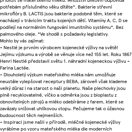
potřebám příslušného věku dítěte*. Bakterie střevní
mikroflóry B. LACTIS jsou bakterie podobné těm, které se
nacházejí v trávicím traktu kojených dětí. Vitamíny A, C, D se
podílejí na normálním fungování imunitního systému*. Bez
palmového oleje. *Ve shodě s požadavky legislativy.
Mohlo by vás zajímat:
- Nestlé je prvním výrobcem kojenecké výživy na světě!
Jejímu výzkumu a výrobě se věnuje více než 155 let. Roku 1867
Henri Nestlé představil světu 1. náhradní kojeneckou výživu -
Farina Lactée.
- Dlouholetý výzkum mateřského mléka nám umožňuje
neustále vylepšovat receptury BEBA, zároveň však klademe
velký důraz i na starost o naši planetu. Naše plechovky jsou
plně recyklovatelné, víčko a odměrka jsou z bioplastu z
obnovitelných zdrojů a mléko odebíráme z farem, které se
zavázaly snižovat uhlíkovou stopu. Pečujeme tak o úžasnou
budoucnost těch nejmenších.
- Inspiraci jsme našli v přírodě, mléčné kojenecké výživy
vyrábíme po vzoru mateřského mléka dle moderních