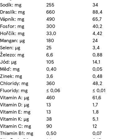
Sodík: mg
255
34
Draslík: mg
660
88,4
Vápník: mg
490
65,7
Fosfor: mg
300
40,2
Hořčík: mg
33,0
4,42
Mangan: µg
180
24
Selen: µg
25
3,4
Železo: mg
6,6
0,88
Jód: µg
105
14,1
Měď: mg
0,40
0,05
Zinek: mg
3,6
0,48
Chloridy: mg
360
48,2
Fluoridy: mg
≤ 0,06
≤ 0,01
Vitamin A: µg
460
61,6
Vitamin D: µg
13
1,7
Vitamin E: mg
13
1,8
Vitamin K: µg
38
5,1
Vitamin C: mg
90
12
Thiamin B1: mg
0,50
0,07