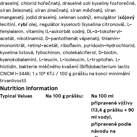
draselný, chlorid hořečnatý, draselné soli kyseliny fosforečné,
síran železnatý, síran zinečnatý, síran měďnatý, síran
manganatý, jodid draselný, selenan sodný), emulgátor (
sójový
lecitin),
rybí
olej, regulátor kyselosti (kyselina citronová), L-
fenylalanin, vitamíny (L-askorbát sodný, DL-α-tokoferyl-
acetát, nikotinamid, D-pantothenát vápenatý, thiamin-
mononitrát, retinyl-acetát, riboflavin, pyridoxin-hydrochlorid,
kyselina listová, fyllochinon, cholekalciferol, D-biotin,
kyanokobalamin), L-leucin, L-isoleucin, L-tryptofan, L-
histidin, bakterie mléčného kvašení (Bifidobacterium lactis
CNCM I-3446; 1 x 10⁸ KTJ / 100 g prášku na konci minimální
trvanlivosti)
Nutrition information
Typical Values
Na 100 g prášku:
Na 100 ml
připravené výživy
(13,4 g prášku + 90
ml vody),
připravené podle
návodu na