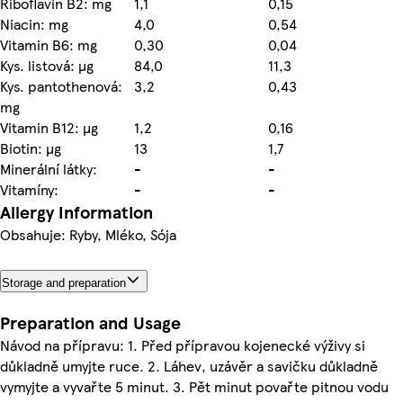
Riboflavin B2: mg
1,1
0,15
Niacin: mg
4,0
0,54
Vitamin B6: mg
0,30
0,04
Kys. listová: µg
84,0
11,3
Kys. pantothenová:
3,2
0,43
mg
Vitamin B12: µg
1,2
0,16
Biotin: µg
13
1,7
Minerální látky:
-
-
Vitamíny:
-
-
Allergy Information
Obsahuje: Ryby, Mléko, Sója
Storage and preparation
Preparation and Usage
Návod na přípravu: 1. Před přípravou kojenecké výživy si
důkladně umyjte ruce. 2. Láhev, uzávěr a savičku důkladně
vymyjte a vyvařte 5 minut. 3. Pět minut povařte pitnou vodu