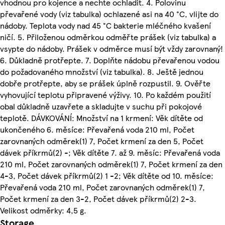
vhodnou pro kojence a nechte ochladit. 4. Polovinu
převařené vody (viz tabulka) ochlazené asi na 40 °C, vlijte do
nádoby. Teplota vody nad 45 °C bakterie mléčného kvašení
ničí. 5. Přiloženou odměrkou odměřte prášek (viz tabulka) a
vsypte do nádoby. Prášek v odměrce musí být vždy zarovnaný!
6. Důkladně protřepte. 7. Doplňte nádobu převařenou vodou
do požadovaného množství (viz tabulka). 8. Ještě jednou
dobře protřepte, aby se prášek úplně rozpustil. 9. Ověřte
vyhovující teplotu připravené výživy. 10. Po každém použití
obal důkladně uzavřete a skladujte v suchu při pokojové
teplotě. DÁVKOVÁNÍ: Množství na 1 krmení: Věk dítěte od
ukončeného 6. měsíce: Převařená voda 210 ml, Počet
zarovnaných odměrek(1) 7, Počet krmení za den 5, Počet
dávek příkrmů(2) -; Věk dítěte 7. až 9. měsíc: Převařená voda
210 ml, Počet zarovnaných odměrek(1) 7, Počet krmení za den
4-3, Počet dávek příkrmů(2) 1 -2; Věk dítěte od 10. měsíce:
Převařená voda 210 ml, Počet zarovnaných odměrek(1) 7,
Počet krmení za den 3-2, Počet dávek příkrmů(2) 2-3.
Velikost odměrky: 4,5 g.
Storage