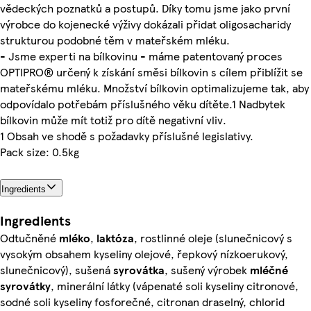
vědeckých poznatků a postupů. Díky tomu jsme jako první
výrobce do kojenecké výživy dokázali přidat oligosacharidy
strukturou podobné těm v mateřském mléku.
- Jsme experti na bílkovinu - máme patentovaný proces
OPTIPRO® určený k získání směsi bílkovin s cílem přiblížit se
mateřskému mléku. Množství bílkovin optimalizujeme tak, aby
odpovídalo potřebám příslušného věku dítěte.1 Nadbytek
bílkovin může mít totiž pro dítě negativní vliv.
1 Obsah ve shodě s požadavky příslušné legislativy.
Pack size: 0.5kg
Ingredients
Ingredients
Odtučněné
mléko
,
laktóza
, rostlinné oleje (slunečnicový s
vysokým obsahem kyseliny olejové, řepkový nízkoerukový,
slunečnicový), sušená
syrovátka
, sušený výrobek
mléčné
syrovátky
, minerální látky (vápenaté soli kyseliny citronové,
sodné soli kyseliny fosforečné, citronan draselný, chlorid