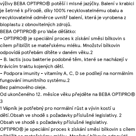
výživy BEBA OPTIPRO® potěší i mlsné jazýčky. Balení v krabici
je šetrné k přírodě, díky 100% recyklovatelnému obalu a
recyklovatelné odměrce uvnitř balení, která je vyrobena z
bioplastu z obnovitelných zdrojů.
BEBA OPTIPRO® pro Vaše děťátko:
- OPTIPRO® je speciální proces k získání směsi bílkovin s
cílem přiblížit se mateřskému mléku. Množství bílkovin
odpovídá potřebám dítěte v daném věku.2
- B. lactis jsou bakterie podobné těm, které se nacházejí v
trávicím traktu kojených dětí.
- Podpora imunity - vitamíny A, C, D se podílejí na normálním
fungování imunitního systému.2
Bez palmového oleje.
Od ukončeného 12. měsíce věku přejděte na BEBA OPTIPRO®
3
1 Vápník je potřebný pro normální růst a vývin kostí u
dětí.Obsah ve shodě s požadavky příslušné legislativy. 2
Obsah ve shodě s požadavky příslušné legislativy.
OPTIPRO® je speciální proces k získání směsi bílkovin s cílem
přiblížit se mateřskému mléku. Množství bílkovin odpovídá