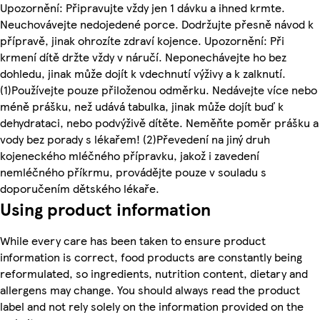
Upozornění: Připravujte vždy jen 1 dávku a ihned krmte.
Neuchovávejte nedojedené porce. Dodržujte přesně návod k
přípravě, jinak ohrozíte zdraví kojence. Upozornění: Při
krmení dítě držte vždy v náručí. Neponechávejte ho bez
dohledu, jinak může dojít k vdechnutí výživy a k zalknutí.
(1)Používejte pouze přiloženou odměrku. Nedávejte více nebo
méně prášku, než udává tabulka, jinak může dojít buď k
dehydrataci, nebo podvýživě dítěte. Neměňte poměr prášku a
vody bez porady s lékařem! (2)Převedení na jiný druh
kojeneckého mléčného přípravku, jakož i zavedení
nemléčného příkrmu, provádějte pouze v souladu s
doporučením dětského lékaře.
Using product information
While every care has been taken to ensure product
information is correct, food products are constantly being
reformulated, so ingredients, nutrition content, dietary and
allergens may change. You should always read the product
label and not rely solely on the information provided on the