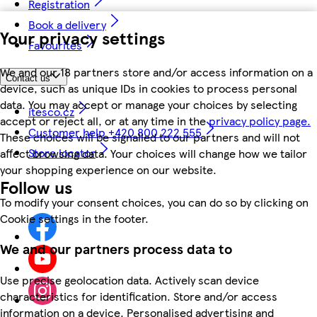
Registration
Book a delivery
Your privacy settings
Favourites
We and our 18 partners store and/or access information on a
Contact us
device, such as unique IDs in cookies to process personal
data. You may accept or manage your choices by selecting
itesco.cz
accept or reject all, or at any time in the
privacy policy page.
Customer help +420 800 222 555
These choices will be signalled to our partners and will not
Store locator
affect browsing data. Your choices will change how we tailor
your shopping experience on our website.
Follow us
To modify your consent choices, you can do so by clicking on
Cookie settings in the footer.
We and our partners process data to
Use precise geolocation data. Actively scan device
characteristics for identification. Store and/or access
information on a device. Personalised advertising and