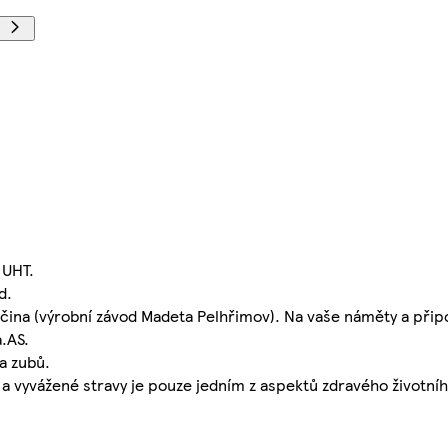
 UHT.
d.
sočina (výrobní závod Madeta Pelhřimov). Na vaše náměty a při
.AS.
a zubů.
 vyvážené stravy je pouze jedním z aspektů zdravého životníh