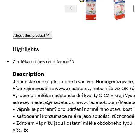
About this product
Highlights
Z mléka od českých farmářů
Description
Jihočeské mléko plnotučné trvanlivé. Homogenizované,
Více zajímavostí na www.madeta.cz, nebo níže viz QR kó
Vyrobeno z mléka nadstandardní kvality Q CZ v kraji Vy
adrese: madeta@madeta.cz, www.facebok.com/Madeta
- Vápník je potřebný pro udržení normálního stavu kostí 
- Každodenní konzumace mléka jako součásti různorodé a
- Zdrojem vápníku jsou i ostatní mléka obdobného typu.
Víte, že