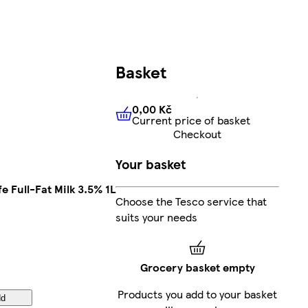
Basket
0,00 Kč
Current price of basket
0,00 Kč
Current price of bas
Checkout
Your basket
 Full-Fat Milk 3.5% 1L
Choose the Tesco service that
suits your needs
Grocery basket empty
Products you add to your basket
d