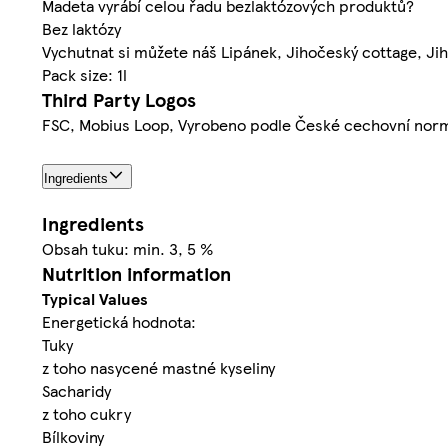
Madeta vyrábí celou řadu bezlaktózových produktů?
Bez laktózy
Vychutnat si můžete náš Lipánek, Jihočeský cottage, Jih
Pack size: 1l
Third Party Logos
FSC, Mobius Loop, Vyrobeno podle České cechovní nor
Ingredients
Ingredients
Obsah tuku: min. 3, 5 %
Nutrition information
Typical Values
Energetická hodnota:
Tuky
z toho nasycené mastné kyseliny
Sacharidy
z toho cukry
Bílkoviny