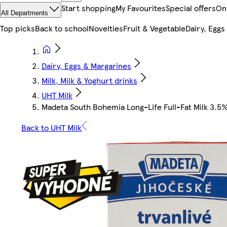
Start shopping
My Favourites
Special offers
On
All Departments
Top picks
Back to school
Novelties
Fruit & Vegetable
Dairy, Eggs
Dairy, Eggs & Margarines
Milk, Milk & Yoghurt drinks
UHT Milk
Madeta South Bohemia Long-Life Full-Fat Milk 3.5%
Back to UHT Milk