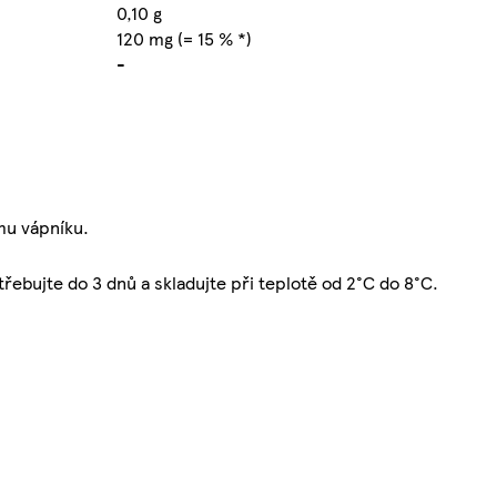
0,10 g
120 mg (= 15 % *)
-
mu vápníku.
řebujte do 3 dnů a skladujte při teplotě od 2°C do 8°C.