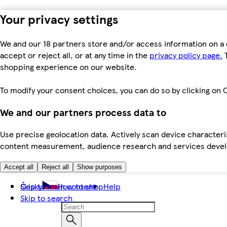
Your privacy settings
We and our 18 partners store and/or access information on a 
accept or reject all, or at any time in the
privacy policy page.
T
shopping experience on our website.
To modify your consent choices, you can do so by clicking on C
We and our partners process data to
Use precise geolocation data. Actively scan device characteris
content measurement, audience research and services dev
Accept all
Reject all
Show purposes
Skip to main content
Česky
How to shop
Help
Skip to search