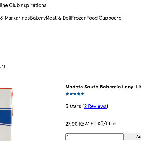
line Club
Inspirations
 & Margarines
Bakery
Meat & Deli
Frozen
Food Cupboard
 1L
Madeta South Bohemia Long-Life
5 stars
(
2 Reviews
)
27,90 Kč/litre
27,90 Kč
Ad