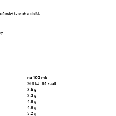
očeský tvaroh a další.
my
na 100 ml:
266 kJ (64 kcal)
3,5 g
2,3 g
4,8 g
4,8 g
3,2 g