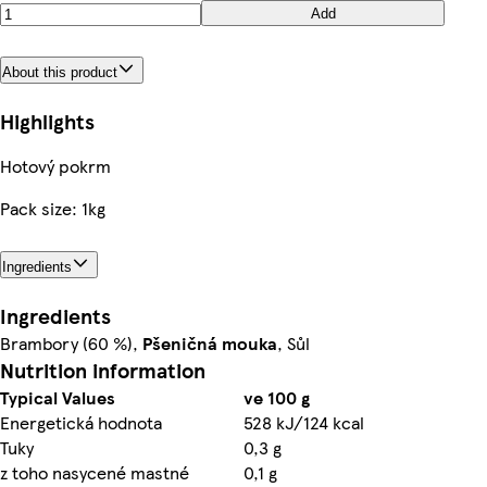
Add
About this product
Highlights
Hotový pokrm
Pack size: 1kg
Ingredients
Ingredients
Brambory (60 %),
Pšeničná
mouka
, Sůl
Nutrition information
Typical Values
ve 100 g
Energetická hodnota
528 kJ/124 kcal
Tuky
0,3 g
z toho nasycené mastné
0,1 g