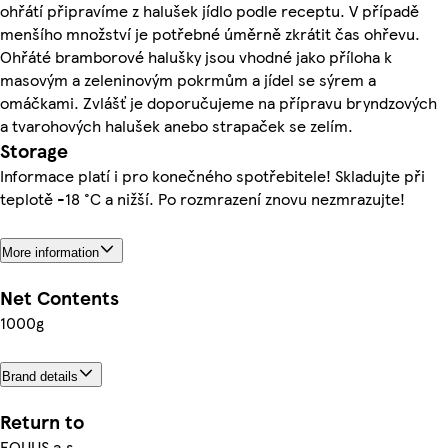
ohřátí připravíme z halušek jídlo podle receptu. V případě
menšího množství je potřebné úměrně zkrátit čas ohřevu.
Ohřáté bramborové halušky jsou vhodné jako příloha k
masovým a zeleninovým pokrmům a jídel se sýrem a
omáčkami. Zvlášť je doporučujeme na přípravu bryndzových
a tvarohových halušek anebo strapaček se zelím.
Storage
Informace platí i pro konečného spotřebitele! Skladujte při
teplotě -18 °C a nižší. Po rozmrazení znovu nezmrazujte!
More information
Net Contents
1000g
Brand details
Return to
EQUUS a.s.