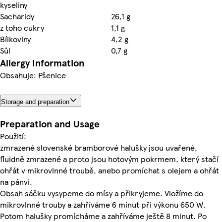
kyseliny
Sacharidy
26,1 g
z toho cukry
1,1 g
Bílkoviny
4,2 g
Sůl
0,7 g
Allergy Information
Obsahuje: Pšenice
Storage and preparation
Preparation and Usage
Použití:
zmrazené slovenské bramborové halušky jsou uvařené,
fluidně zmrazené a proto jsou hotovým pokrmem, který stačí
ohřát v mikrovlnné troubě, anebo promíchat s olejem a ohřát
na pánvi.
Obsah sáčku vysypeme do mísy a přikryjeme. Vložíme do
mikrovlnné trouby a zahříváme 6 minut při výkonu 650 W.
Potom halušky promícháme a zahříváme ještě 8 minut. Po