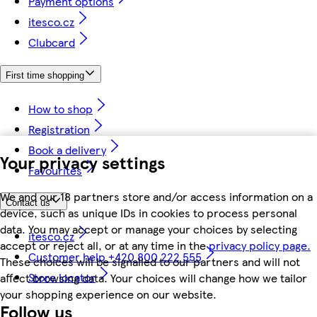
Payment options
itesco.cz
Clubcard
First time shopping
How to shop
Registration
Book a delivery
Your privacy settings
Favourites
We and our 18 partners store and/or access information on a
Contact us
device, such as unique IDs in cookies to process personal
data. You may accept or manage your choices by selecting
itesco.cz
accept or reject all, or at any time in the
privacy policy page.
Customer help +420 800 222 555
These choices will be signalled to our partners and will not
Store locator
affect browsing data. Your choices will change how we tailor
your shopping experience on our website.
Follow us