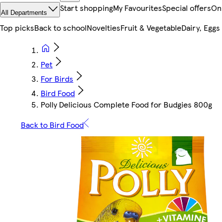
Start shopping
My Favourites
Special offers
On
All Departments
Top picks
Back to school
Novelties
Fruit & Vegetable
Dairy, Eggs
Pet
For Birds
Bird Food
Polly Delicious Complete Food for Budgies 800g
Back to Bird Food