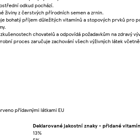
ostřední odkud pochází.
 živiny z čerstvých přírodních semen a zrnin.
je bohatý příjem důležitých vitamínů a stopových prvků pro 
my.
 zkušenostech chovatelů a odpovídá požadavkům na zdravý vývo
ýrobní proces zaručuje zachování všech výživných látek včetně
arveno přídavnými látkami EU
Deklarované jakostní znaky - přidané vitamí
13%
5%