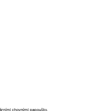
ulárními chovnými papoušky.