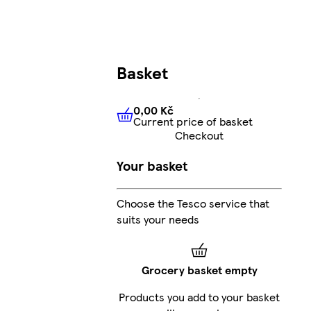
Basket
0,00 Kč
Current price of basket
0,00 Kč
Current price of bas
Checkout
Your basket
Choose the Tesco service that
suits your needs
Grocery basket empty
Products you add to your basket