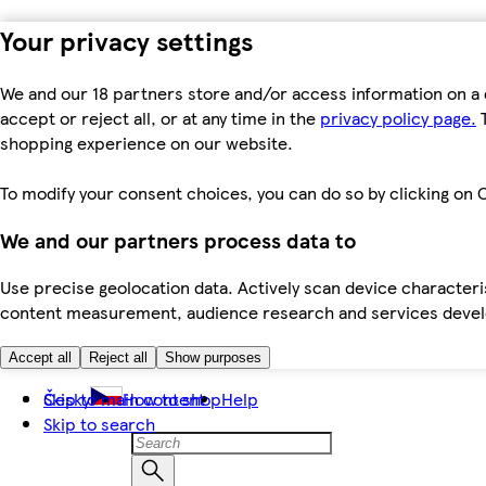
Your privacy settings
We and our 18 partners store and/or access information on a 
accept or reject all, or at any time in the
privacy policy page.
T
shopping experience on our website.
To modify your consent choices, you can do so by clicking on C
We and our partners process data to
Use precise geolocation data. Actively scan device characteris
content measurement, audience research and services dev
Accept all
Reject all
Show purposes
Skip to main content
Česky
How to shop
Help
Skip to search