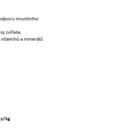
podporu imunitního
j zvířete.
 vitamínů a minerálů
ny/kg