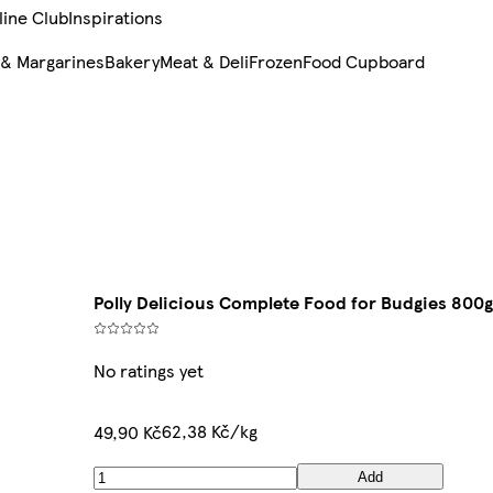
line Club
Inspirations
 & Margarines
Bakery
Meat & Deli
Frozen
Food Cupboard
Polly Delicious Complete Food for Budgies 800g
No ratings yet
62,38 Kč/kg
49,90 Kč
Add