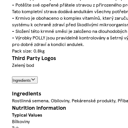
- Potěšte své opeřené přátele stravou z přirozeného pr
Tato kompletní strava dodává andulkám všechny potřebné
- Krmivo je obohaceno o komplex vitamínů, který zaruču
systému k ochraně zdraví před škodlivými mikroorganis
- Složení této krmné směsi je založeno na dlouhodobých
- Výrobky POLLY jsou pravidelně kontrolovány a šetrný v
pro dobré zdraví a kondici andulek.
Pack size: 0.8kg
Third Party Logos
Zelený bod
Ingredients
Ingredients
Rostlinná semena, Obiloviny, Pekárenské produkty, Přib
Nutrition information
Typical Values
Bílkoviny
Tuk