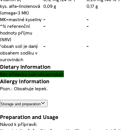
kys. alfa-linolenová
0,09 g
0,17 g
(omega-3 MK)
MK=mastné kyseliny
-
-
*% referenční
-
-
hodnoty příjmu
(NRV)
¹obsah soli je daný
-
-
obsahem sodíku v
surovinách
Dietary information
Bez přídavku cukru
Bioprodukt
Allergy Information
Pozn.: Obsahuje lepek.
Storage and preparation
Preparation and Usage
Návod k přípravě: