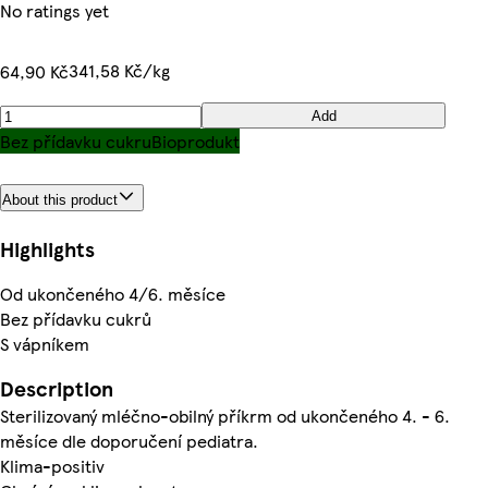
No ratings yet
341,58 Kč/kg
64,90 Kč
Add
Bez přídavku cukru
Bioprodukt
About this product
Highlights
Od ukončeného 4/6. měsíce
Bez přídavku cukrů
S vápníkem
Description
Sterilizovaný mléčno-obilný příkrm od ukončeného 4. - 6.
měsíce dle doporučení pediatra.
Klima-positiv