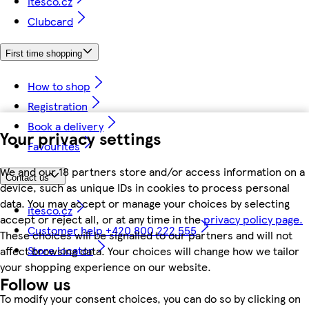
itesco.cz
Clubcard
First time shopping
How to shop
Registration
Book a delivery
Your privacy settings
Favourites
We and our 18 partners store and/or access information on a
Contact us
device, such as unique IDs in cookies to process personal
data. You may accept or manage your choices by selecting
itesco.cz
accept or reject all, or at any time in the
privacy policy page.
Customer help +420 800 222 555
These choices will be signalled to our partners and will not
Store locator
affect browsing data. Your choices will change how we tailor
your shopping experience on our website.
Follow us
To modify your consent choices, you can do so by clicking on