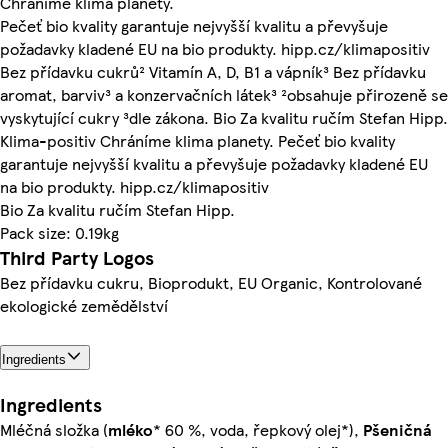
Chráníme klima planety.
Pečeť bio kvality garantuje nejvyšší kvalitu a převyšuje
požadavky kladené EU na bio produkty. hipp.cz/klimapositiv
Bez přídavku cukrů² Vitamín A, D, B1 a vápník³ Bez přídavku
aromat, barviv³ a konzervačních látek³ ²obsahuje přirozeně se
vyskytující cukry ³dle zákona. Bio Za kvalitu ručím Stefan Hipp.
Klima-positiv Chráníme klima planety. Pečeť bio kvality
garantuje nejvyšší kvalitu a převyšuje požadavky kladené EU
na bio produkty. hipp.cz/klimapositiv
Bio Za kvalitu ručím Stefan Hipp.
Pack size: 0.19kg
Third Party Logos
Bez přídavku cukru, Bioprodukt, EU Organic, Kontrolované
ekologické zemědělství
Ingredients
Ingredients
Mléčná složka (
mléko
* 60 %, voda, řepkový olej*),
Pšeničná