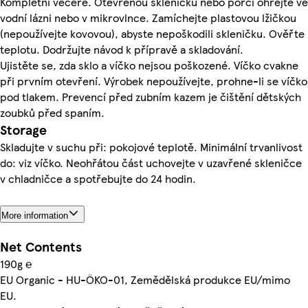
Kompletní večeře. Otevřenou skleničku nebo porci ohřejte ve
vodní lázni nebo v mikrovlnce. Zamíchejte plastovou lžičkou
(nepoužívejte kovovou), abyste nepoškodili skleničku. Ověřte
teplotu. Dodržujte návod k přípravě a skladování.
Ujistěte se, zda sklo a víčko nejsou poškozené. Víčko cvakne
při prvním otevření. Výrobek nepoužívejte, prohne-li se víčko
pod tlakem. Prevencí před zubním kazem je čištění dětských
zoubků před spaním.
Storage
Skladujte v suchu při: pokojové teplotě. Minimální trvanlivost
do: viz víčko. Neohřátou část uchovejte v uzavřené skleničce
v chladničce a spotřebujte do 24 hodin.
More information
Net Contents
190g ℮
EU Organic - HU-ÖKO-01, Zemědělská produkce EU/mimo
EU.