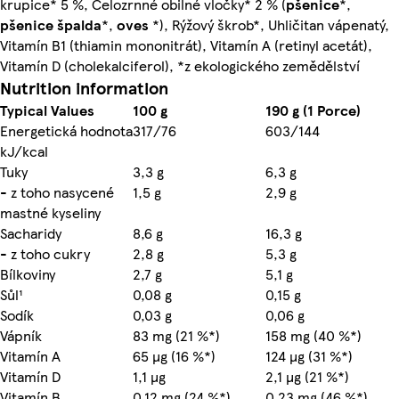
krupice* 5 %, Celozrnné obilné vločky* 2 % (
pšenice
*,
pšenice
špalda
*,
oves
*), Rýžový škrob*, Uhličitan vápenatý,
Vitamín B1 (thiamin mononitrát), Vitamín A (retinyl acetát),
Vitamín D (cholekalciferol), *z ekologického zemědělství
Nutrition information
Typical Values
100 g
190 g (1 Porce)
Energetická hodnota
317/76
603/144
kJ/kcal
Tuky
3,3 g
6,3 g
- z toho nasycené
1,5 g
2,9 g
mastné kyseliny
Sacharidy
8,6 g
16,3 g
- z toho cukry
2,8 g
5,3 g
Bílkoviny
2,7 g
5,1 g
Sůl¹
0,08 g
0,15 g
Sodík
0,03 g
0,06 g
Vápník
83 mg (21 %*)
158 mg (40 %*)
Vitamín A
65 µg (16 %*)
124 µg (31 %*)
Vitamín D
1,1 µg
2,1 µg (21 %*)
Vitamín B₁
0,12 mg (24 %*)
0,23 mg (46 %*)