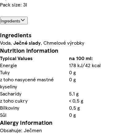
Pack size: 3l
Ingredients
Ingredients
Voda,
Ječné
slady
, Chmelové výrobky
Nutrition information
Typical Values
na 100 ml:
Energie
178 kJ/42 kcal
Tuky
0 g
z toho nasycené mastné
0 g
kyseliny
Sacharidy
5,1 g
z toho cukry
< 0,5 g
Bílkoviny
0,5 g
Sůl
0 g
Allergy Information
Obsahuje: Ječmen