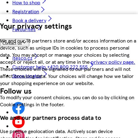
How to shop
Registration
Book a delivery
Your privacy settings
Favourites
We and our 18 partners store and/or access information on a
Contact us
device, such as unique IDs in cookies to process personal
data. You may accept or manage your choices by selecting
itesco.cz
accept or reject all, or at any time in the
privacy policy page.
Customer help +420 800 222 555
These choices will be signalled to our partners and will not
Store locator
affect browsing data. Your choices will change how we tailor
your shopping experience on our website.
Follow us
To modify your consent choices, you can do so by clicking on
Cookie settings in the footer.
We and our partners process data to
Use precise geolocation data. Actively scan device