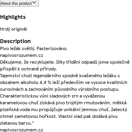
About this product
Highlights
Hrdý originál
Description
Pivo ležák světlý. Pasterizováno.
napivosrozumem.cz
Děkujeme, že recyklujete. Díky třídění odpadů jsme společně
přispěli k ochraně přírody.
Tajemství chuti legendárního spodně kvašeného ležáku s
obsahem alkoholu 4,4 % leží především ve vysoce kvalitních
surovinách a zachováním původního výrobního postupu.
Charakteristickou vůni sladových zrn a vyváženou
karamelovou chuť získává pivo trojitým rmutováním, měkká
plzeňská voda mu propůjčuje unikátní jemnou chuť, žatecký
chmel sametovou hořkost. Vlastní slad pak dodává pivu
zlatavou barvu.“
napivosrozumem.cz