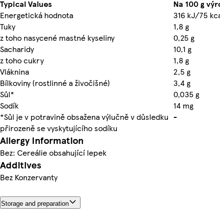
Typical Values
Na 100 g výr
Energetická hodnota
316 kJ/75 kc
Tuky
1,8 g
z toho nasycené mastné kyseliny
0,25 g
Sacharidy
10,1 g
z toho cukry
1,8 g
Vláknina
2,5 g
Bílkoviny (rostlinné a živočišné)
3,4 g
Sůl*
0,035 g
Sodík
14 mg
*Sůl je v potravině obsažena výlučně v důsledku
-
přirozeně se vyskytujícího sodíku
Allergy Information
Bez: Cereálie obsahující lepek
Additives
Bez Konzervanty
Storage and preparation