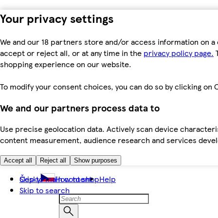
Your privacy settings
We and our 18 partners store and/or access information on a 
accept or reject all, or at any time in the
privacy policy page.
T
shopping experience on our website.
To modify your consent choices, you can do so by clicking on C
We and our partners process data to
Use precise geolocation data. Actively scan device characteris
content measurement, audience research and services dev
Accept all
Reject all
Show purposes
Skip to main content
Česky
How to shop
Help
Skip to search