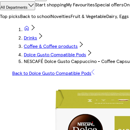
Start shopping
My Favourites
Special offers
On
All Departments
Top picks
Back to school
Novelties
Fruit & Vegetable
Dairy, Eggs
Drinks
Coffee & Coffee products
Dolce Gusto Compatible Pods
NESCAFÉ Dolce Gusto Cappuccino - Coffee Capsul
Back to Dolce Gusto Compatible Pods