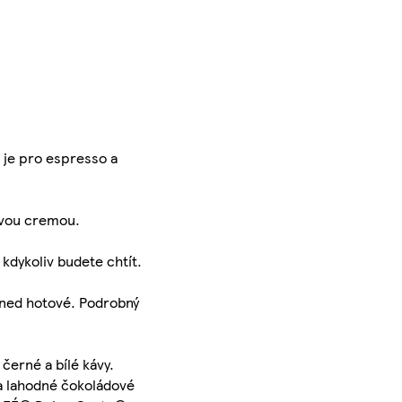
 je pro espresso a
tovou cremou.
kdykoliv budete chtít.
hned hotové. Podrobný
erné a bílé kávy.
 a lahodné čokoládové