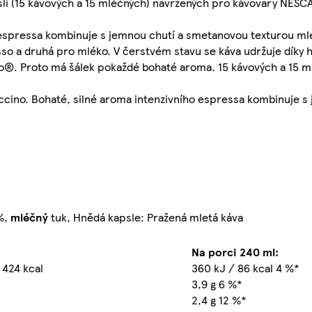
pslí (15 kávových a 15 mléčných) navržených pro kávovary NE
ho espressa kombinuje s jemnou chutí a smetanovou texturou ml
esso a druhá pro mléko. V čerstvém stavu se káva udržuje díky
. Proto má šálek pokaždé bohaté aroma. 15 kávových a 15 ml
ino. Bohaté, silné aroma intenzivního espressa kombinuje s 
 %,
mléčný
tuk, Hnědá kapsle: Pražená mletá káva
Na porci 240 ml:
 424 kcal
360 kJ / 86 kcal 4 %*
3,9 g 6 %*
2,4 g 12 %*