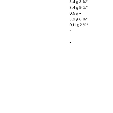
8,4 g 3 %*
8,4 g 9 %*
0,5 g -
3,9 g 8 %*
0,11 g 2 %*
-
-