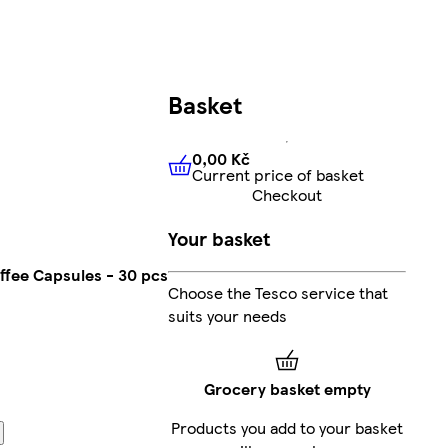
Basket
0,00 Kč
Current price of basket
0,00 Kč
Current price of bas
Checkout
Your basket
fee Capsules - 30 pcs
Choose the Tesco service that
suits your needs
Grocery basket empty
Products you add to your basket