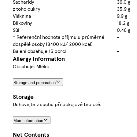
Sacharidy
36,0 g
z toho cukry
35,9 g
Vláknina
9,9 g
Bílkoviny
18,2 g
Sůl
0,46 g
* Referenční hodnota příjmu u průměrné
-
dospělé osoby (8400 kJ/ 2000 kcal)
Balení obsahuje 15 porcí
-
Allergy Information
Obsahuje: Mléko
Storage and preparation
Storage
Uchovejte v suchu při pokojové teplotě.
More information
Net Contents