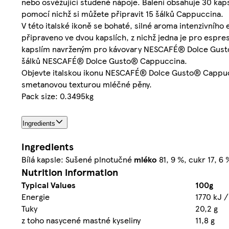
nebo osvěžující studené nápoje. Balení obsahuje 30 ka
pomocí nichž si můžete připravit 15 šálků Cappuccina.
V této italské ikoně se bohaté, silné aroma intenzivní
připraveno ve dvou kapslích, z nichž jedna je pro espr
kapslím navrženým pro kávovary NESCAFÉ® Dolce Gusto®
šálků NESCAFÉ® Dolce Gusto® Cappuccina.
Objevte italskou ikonu NESCAFÉ® Dolce Gusto® Cappucc
smetanovou texturou mléčné pěny.
Pack size: 0.3495kg
Ingredients
Ingredients
Bílá kapsle: Sušené plnotučné
mléko
81, 9 %, cukr 17, 6
Nutrition information
Typical Values
100g
Energie
1770 kJ /
Tuky
20,2 g
z toho nasycené mastné kyseliny
11,8 g