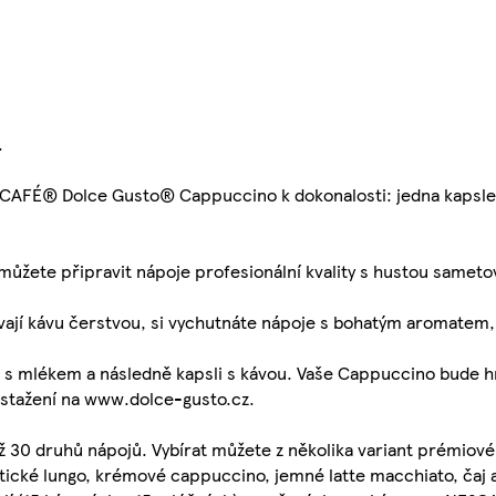
.
ESCAFÉ® Dolce Gusto® Cappuccino k dokonalosti: jedna kapsle
 můžete připravit nápoje profesionální kvality s hustou same
ají kávu čerstvou, si vychutnáte nápoje s bohatým aromatem, 
 s mlékem a následně kapsli s kávou. Vaše Cappuccino bude 
stažení na www.dolce-gusto.cz.
0 druhů nápojů. Vybírat můžete z několika variant prémiové č
atické lungo, krémové cappuccino, jemné latte macchiato, čaj