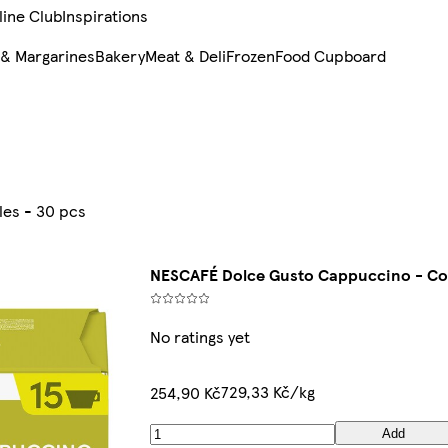
line Club
Inspirations
 & Margarines
Bakery
Meat & Deli
Frozen
Food Cupboard
es - 30 pcs
NESCAFÉ Dolce Gusto Cappuccino - Cof
No ratings yet
729,33 Kč/kg
254,90 Kč
Add