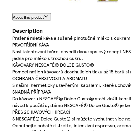
About this product
Description
Pražená mletá káva a sušené plnotučné mléko s cukrem
PRVOTŘÍDNÍ KÁVA
Naši talentovaní tvůrci dovedli dvoukapslový recept N
jedna pro mléko s trochou cukru.
KÁVOVARY NESCAFÉ® DOLCE GUSTO®
Pomocí našich kávovarů dosahujících tlaku až 15 barů si
OCHRANA ČERSTVOSTI A AROMATU
S našimi hermeticky uzavřenými kapslemi, které uchováv
SNADNÁ PŘÍPRAVA
Do kávovaru NESCAFÉ® Dolce Gusto® stačí vložit kapsli
návod k použití systému NESCAFÉ® Dolce Gusto® je ke 
PŘES 20 KÁVOVÝCH KREACÍ
S NESCAFÉ® Dolce Gusto® si můžete vychutnat více než 3
Ochutnejte bohaté ristretto, intenzivní espresso, arom