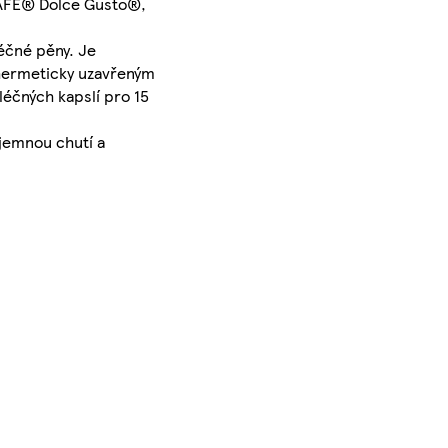
SCAFÉ® Dolce Gusto®,
éčné pěny. Je
 hermeticky uzavřeným
éčných kapslí pro 15
jemnou chutí a