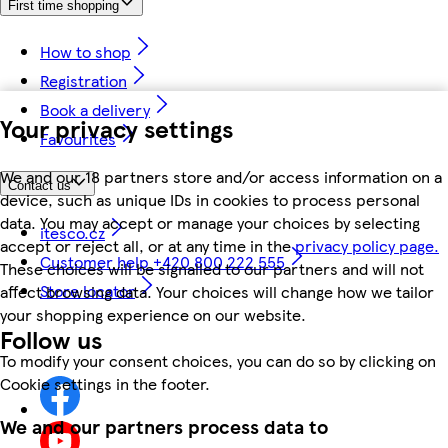
First time shopping
How to shop
Registration
Book a delivery
Your privacy settings
Favourites
We and our 18 partners store and/or access information on a
Contact us
device, such as unique IDs in cookies to process personal
data. You may accept or manage your choices by selecting
itesco.cz
accept or reject all, or at any time in the
privacy policy page.
Customer help +420 800 222 555
These choices will be signalled to our partners and will not
Store locator
affect browsing data. Your choices will change how we tailor
your shopping experience on our website.
Follow us
To modify your consent choices, you can do so by clicking on
Cookie settings in the footer.
We and our partners process data to