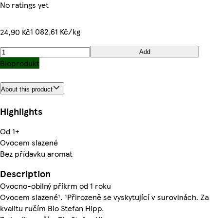
No ratings yet
1 082,61 Kč/kg
24,90 Kč
Add
Bioprodukt
About this product
Highlights
Od 1+
Ovocem slazené
Bez přídavku aromat
Description
Ovocno-obilný příkrm od 1 roku
Ovocem slazené¹. ¹Přirozeně se vyskytující v surovinách. Za
kvalitu ručím Bio Stefan Hipp.