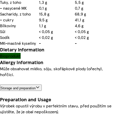
Tuky, z toho
1,3 g
5,5 g
- nasycené MK
0,1 g
0,7 g
Sacharidy, z toho
15,8 g
68,9 g
- cukry
9,5 g
41,1 g
Bílkoviny
1,1 g
4,6 g
Sůl
< 0,05 g
< 0,05 g
Sodík
< 0,02 g
< 0,02 g
MK-mastné kyseliny
-
-
Dietary information
Bioprodukt
Allergy Information
Může obsahovat mléko, sóju, skořápkové plody (ořechy),
hořčici.
Storage and preparation
Preparation and Usage
Výrobek opustil výrobu v perfektním stavu, před použitím se
ujistěte, že je obal nepoškozený.