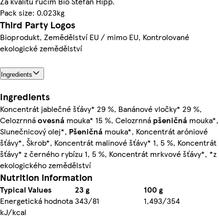
Za kvalitu ručím Bio Stefan Hipp.
Pack size: 0.023kg
Third Party Logos
Bioprodukt, Zemědělství EU / mimo EU, Kontrolované
ekologické zemědělství
Ingredients
Ingredients
Koncentrát jablečné šťávy* 29 %, Banánové vločky* 29 %,
Celozrnná
ovesná
mouka* 15 %, Celozrnná
pšeničná
mouka*,
Slunečnicový olej*,
Pšeničná
mouka*, Koncentrát aróniové
šťávy*, Škrob*, Koncentrát malinové šťávy* 1, 5 %, Koncentrát
šťávy* z černého rybízu 1, 5 %, Koncentrát mrkvové šťávy*, *z
ekologického zemědělství
Nutrition information
Typical Values
23 g
100 g
Energetická hodnota
343/81
1,493/354
kJ/kcal