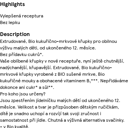
Highlights
Vylepšená receptura
Bez lepku
Description
Extrudované, Bio kukuřično-mrkvové křupky pro obilnou
výživu malých děti, od ukončeného 12. měsíce.
Bez přídavku cukrů*.
Vaše oblíbené křupky v nové receptuře, nyní ještě chutnější,
nadýchanější, křupavější. Extrudované, Bio kukuřično-
mrkvové křupky vyrobené z BIO sušené mrkve, Bio
kukuřičné mouky a obohacené vitaminem B₁***. Nepřidáváme
dokonce ani cukr* a sůl**.
Pro koho jsou určeny?
Jsou zpestřením jídelníčku malých dětí od ukončeného 12.
měsíce. Velikost a tvar je přizpůsoben dětským ručičkám,
dítě je snadno uchopí a rozvíjí tak svoji zručnost i
samostatnost při jídle. Chutná a výživná alternativa svačinky.
- v Bio kvalitě.