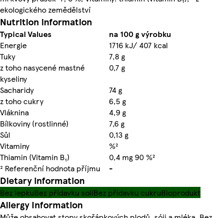
ekologického zemědělství
Nutrition information
Typical Values
na 100 g výrobku
Energie
1716 kJ/ 407 kcal
Tuky
7,8 g
z toho nasycené mastné
0,7 g
kyseliny
Sacharidy
74 g
z toho cukry
6,5 g
Vláknina
4,9 g
Bílkoviny (rostlinné)
7,6 g
Sůl
0,13 g
Vitaminy
%²
Thiamin (Vitamin B₁)
0,4 mg 90 %²
² Referenční hodnota příjmu
-
Dietary information
Bez lepku
Bez přídavku soli
Bez přídavku cukru
Bioprodukt
Allergy Information
Může obsahovat stopy skořápkových plodů, sóji a mléka. Bez