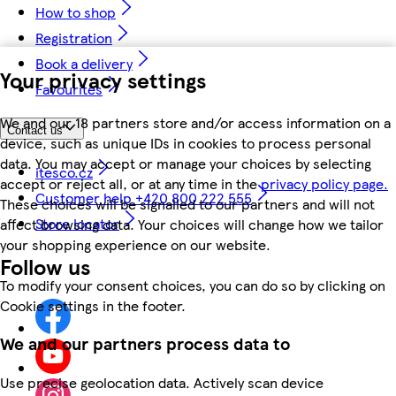
How to shop
Registration
Book a delivery
Your privacy settings
Favourites
We and our 18 partners store and/or access information on a
Contact us
device, such as unique IDs in cookies to process personal
data. You may accept or manage your choices by selecting
itesco.cz
accept or reject all, or at any time in the
privacy policy page.
Customer help +420 800 222 555
These choices will be signalled to our partners and will not
Store locator
affect browsing data. Your choices will change how we tailor
your shopping experience on our website.
Follow us
To modify your consent choices, you can do so by clicking on
Cookie settings in the footer.
We and our partners process data to
Use precise geolocation data. Actively scan device