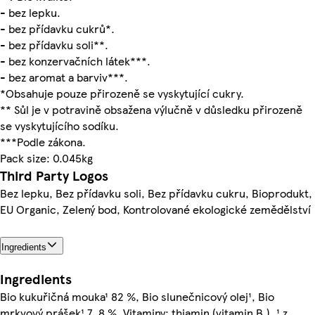
- bez lepku.
- bez přídavku cukrů*.
- bez přídavku soli**.
- bez konzervačních látek***.
- bez aromat a barviv***.
*Obsahuje pouze přirozeně se vyskytující cukry.
** Sůl je v potravině obsažena výlučně v důsledku přirozeně
se vyskytujícího sodíku.
***Podle zákona.
Pack size: 0.045kg
Third Party Logos
Bez lepku, Bez přídavku soli, Bez přídavku cukru, Bioprodukt,
EU Organic, Zelený bod, Kontrolované ekologické zemědělství
Ingredients
Ingredients
Bio kukuřičná mouka¹ 82 %, Bio slunečnicový olej¹, Bio
mrkvový prášek¹ 7, 8 %, Vitaminy: thiamin (vitamin B₁), ¹ z