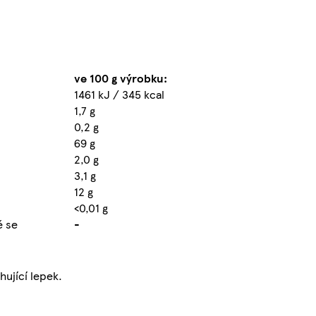
ve 100 g výrobku:
1461 kJ / 345 kcal
1,7 g
0,2 g
69 g
2,0 g
3,1 g
12 g
<0,01 g
ě se
-
hující lepek.