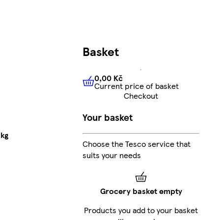
Basket
0,00 Kč
Current price of basket
0,00 Kč
Current price of bas
Checkout
Your basket
2kg
Choose the Tesco service that
suits your needs
Grocery basket empty
Products you add to your basket