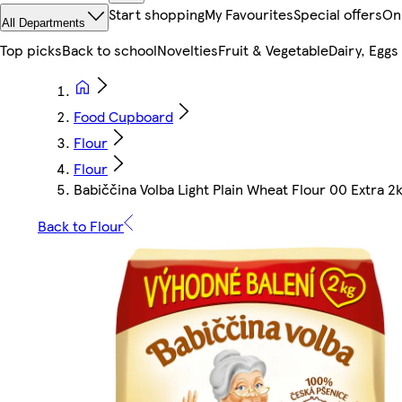
Start shopping
My Favourites
Special offers
On
All Departments
Top picks
Back to school
Novelties
Fruit & Vegetable
Dairy, Eggs
Food Cupboard
Flour
Flour
Babiččina Volba Light Plain Wheat Flour 00 Extra 2
Back to Flour