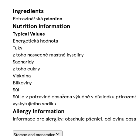
Ingredients
Potravinářská
pšenice
Nutrition information
Typical Values
Energetická hodnota
Tuky
z toho nasycené mastné kyseliny
Sacharidy
z toho cukry
Vláknina
Bílkoviny
Sůl
Sůl je v potravině obsažena výlučně v důsledku přirozen
vyskytujícího sodíku
Allergy Information
Informace pro alergiky: obsahuje pšenici, obilovinu obsa
Storage and preparation