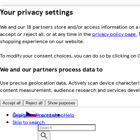
Your privacy settings
We and our 18 partners store and/or access information on a 
accept or reject all, or at any time in the
privacy policy page.
T
shopping experience on our website.
To modify your consent choices, you can do so by clicking on C
We and our partners process data to
Use precise geolocation data. Actively scan device characteris
content measurement, audience research and services dev
Accept all
Reject all
Show purposes
Skip to main content
Česky
How to shop
Help
Skip to search