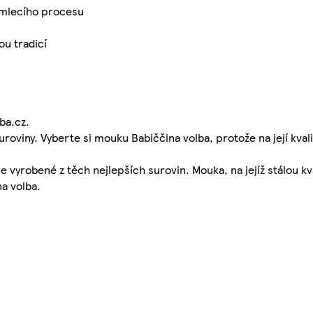
 mlecího procesu
ou tradicí
ba.cz.
roviny. Vyberte si mouku Babiččina volba, protože na její kval
e vyrobené z těch nejlepších surovin. Mouka, na jejíž stálou k
a volba.