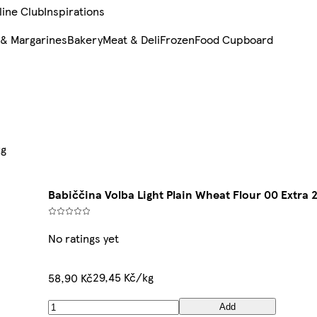
line Club
Inspirations
 & Margarines
Bakery
Meat & Deli
Frozen
Food Cupboard
kg
Babiččina Volba Light Plain Wheat Flour 00 Extra 
No ratings yet
29,45 Kč/kg
58,90 Kč
Add