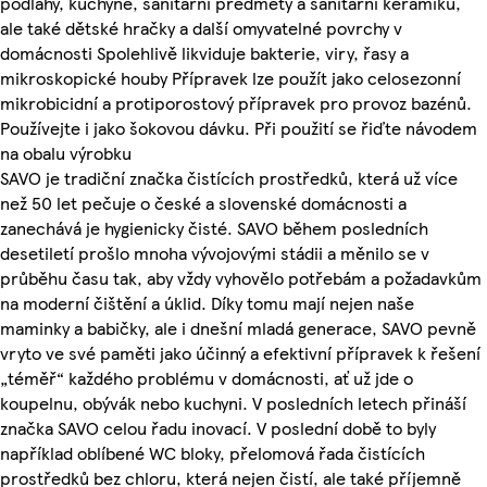
podlahy, kuchyně, sanitární předměty a sanitární keramiku,
ale také dětské hračky a další omyvatelné povrchy v
domácnosti Spolehlivě likviduje bakterie, viry, řasy a
mikroskopické houby Přípravek lze použít jako celosezonní
mikrobicidní a protiporostový přípravek pro provoz bazénů.
Používejte i jako šokovou dávku. Při použití se řiďte návodem
na obalu výrobku
SAVO je tradiční značka čistících prostředků, která už více
než 50 let pečuje o české a slovenské domácnosti a
zanechává je hygienicky čisté. SAVO během posledních
desetiletí prošlo mnoha vývojovými stádii a měnilo se v
průběhu času tak, aby vždy vyhovělo potřebám a požadavkům
na moderní čištění a úklid. Díky tomu mají nejen naše
maminky a babičky, ale i dnešní mladá generace, SAVO pevně
vryto ve své paměti jako účinný a efektivní přípravek k řešení
„téměř“ každého problému v domácnosti, ať už jde o
koupelnu, obývák nebo kuchyni. V posledních letech přináší
značka SAVO celou řadu inovací. V poslední době to byly
například oblíbené WC bloky, přelomová řada čistících
prostředků bez chloru, která nejen čistí, ale také příjemně