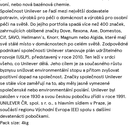
voní, nebo nová bazénová chemie.
Společnost Unilever se řadí mezi největší dodavatele
potravin, výrobků pro péči o domácnost a výrobků pro osobní
péči na světě. Do jejího portfolia spadá více než 400 značek,
zahrnujících oblíbené značky Dove, Rexona, Axe, Domestos,
Cif, SAVO, Hellmann's, Knorr, Magnum nebo Algida, které mají
své stálé místo v domácnostech po celém světě. Zodpovědné
podnikaní společnosti Unilever stanovuje plán udržitelného
rozvoje (USLP), představený v roce 2010. Ten leží v srdci
všeho, co Unilever dělá. Jeho cílem je za současného růstu
byznysu snižovat environmentální stopu a přitom zvyšovat
pozitivní dopad na společnost. Značky společnosti Unilever
se stále více zaměřují na to, aby měly jasně vymezené
společenské nebo environmentální poslání. Unilever byl
založen v roce 1930 a svou českou pobočku zřídil v roce 1991.
UNILEVER ČR, spol. s r. o., s hlavním sídlem v Praze, je
součástí regionu Východní Evropa (EE) spolu s dalšími
devatenácti pobočkami.
Pack size: 4kg