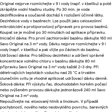
Original nejprve rozmíchejte v 9 l vody (např. v kbelíku) a poté
zkrápějte vodní hladinu studny. Po 30 min. je voda
dezinfikována a současně dochází k rozložení účinné látky.
Dezinfekce vody v bazénech: Lze použít jako celosezónní
mikrobicidní a protiporostový přípravek pro provoz bazénů.
Koupat se je možné po 30 minutách od aplikace přípravku.
Iniciační dávka: Pro první zachlorování bazénu dávkujte 160 ml
Savo Original na 3 m³ vody. Dávku nejprve rozmíchejte v 9 l
vody (např. v kbelíku) a pak vlijte po částech do bazénu.
Udržovací dávka: Pro běžnou dezinfekci a udržení správné
koncentrace volného chloru v bazénu dávkujte 80 ml
přípravku Savo Original na 3 m³ vody každé 2-3 dny. Při
déletrvajících teplotách vzduchu nad 25 °C a trvalém
slunečním svitu je vhodné aplikovat udržovací dávku denně.
Šoková dávka: Při výskytu řas, dlouhodobém horkém počasí
nebo zvýšeném provozu dávkujte jednorázově 240 ml Savo
Original na 3 m³ vody.
Nepoužívejte na: eloxovaný hliník a linoleum. V případě
pochybností, nového nebo neobvyklého povrchu, barevných