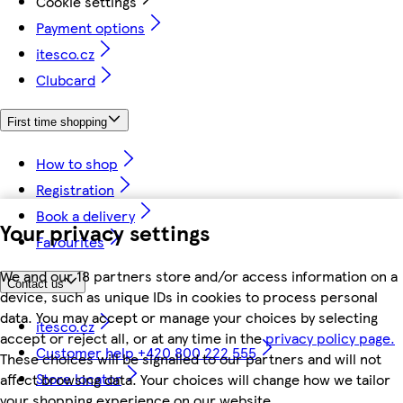
Cookie settings
Payment options
itesco.cz
Clubcard
First time shopping
How to shop
Registration
Book a delivery
Your privacy settings
Favourites
We and our 18 partners store and/or access information on a
Contact us
device, such as unique IDs in cookies to process personal
data. You may accept or manage your choices by selecting
itesco.cz
accept or reject all, or at any time in the
privacy policy page.
Customer help +420 800 222 555
These choices will be signalled to our partners and will not
Store locator
affect browsing data. Your choices will change how we tailor
your shopping experience on our website.