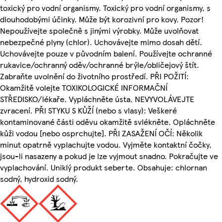
toxický pro vodní organismy. Toxický pro vodní organismy, s
dlouhodobými účinky. Může být korozivní pro kovy. Pozor!
Nepoužívejte společně s jinými výrobky. Může uvolňovat
nebezpečné plyny (chlor). Uchovávejte mimo dosah dětí.
Uchovávejte pouze v původním balení. Používejte ochranné
rukavice/ochranný oděv/ochranné brýle/obličejový štít.
Zabraňte uvolnění do životního prostředí. PŘI POŽITÍ:
Okamžitě volejte TOXIKOLOGICKÉ INFORMAČNÍ
STŘEDISKO/lékaře. Vypláchněte ústa. NEVYVOLÁVEJTE
zvracení. PŘI STYKU S KŮŽÍ (nebo s vlasy): Veškeré
kontaminované části oděvu okamžitě svlékněte. Opláchněte
kůži vodou [nebo osprchujte]. PŘI ZASAŽENÍ OČÍ: Několik
minut opatrně vyplachujte vodou. Vyjměte kontaktní čočky,
jsou-li nasazeny a pokud je lze vyjmout snadno. Pokračujte ve
vyplachování. Uniklý produkt seberte. Obsahuje: chlornan
sodný, hydroxid sodný.