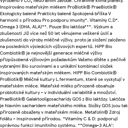
Vyrobeno v CO₂ neutrálním závodě. Chráníme klima planety.
Inspirováno mateřským mlékem ProBiotik® PraeBiotik®
Ekologicky balené Prakticky balené Spokojená bříška V
harmonii s přírodou Pro podporu imunity*. Vitamíny C,D*.
Omega 3 (DHA, ALA)**. Pouze Bio laktóza***. Výzkum a
zkušenosti Již více než 50 let věnujeme veškeré úsilí a
zkušenosti do výroby mléčné výživy, proto je složení založeno
na posledních výsledcích výživových expertů. HiPP Bio
Combiotik® je nejnovější generace mléčné výživy
přizpůsobená výživovým požadavkům Vašeho dítěte s pečlivě
vybranými Bio surovinami a s unikátní kombinací složek
inspirovaných mateřským mlékem. HiPP Bio Combiotik®
ProBiotik® Mléčné kultury L.fermentum, které se vyskytují v
mateřském mléce. Mateřské mléko přirozeně obsahuje
probiotické kultury - v individuální variabilitě a množství.
PraeBiotik® Galaktooligosacharidy GOS z Bio laktózy. Laktóza
je hlavním sacharidem mateřského mléka. Složky GOS jsou tak
přirozeně obsaženy v mateřském mléce. Metafolin® Zdroj
folátu - inspirované přírodou. *Vitamíny C & D: podporují
správnou funkci imunitního systému. **Omega-3 ALA¹: