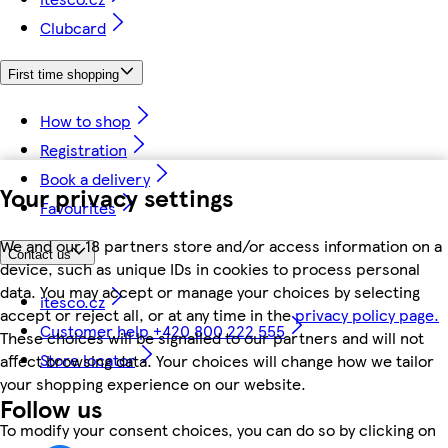
Clubcard
First time shopping
How to shop
Registration
Book a delivery
Your privacy settings
Favourites
We and our 18 partners store and/or access information on a
Contact us
device, such as unique IDs in cookies to process personal
data. You may accept or manage your choices by selecting
itesco.cz
accept or reject all, or at any time in the
privacy policy page.
Customer help +420 800 222 555
These choices will be signalled to our partners and will not
Store locator
affect browsing data. Your choices will change how we tailor
your shopping experience on our website.
Follow us
To modify your consent choices, you can do so by clicking on