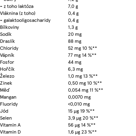
- z toho laktóza
7,0 g
Vláknina (z toho)
0,4 g
- galaktooligosacharidy
0,4 g
Bílkoviny
1,3 g
Sodík
20 mg
Draslík
88 mg
Chloridy
52 mg 10 %**
Vápník
77 mg 14 %**
Fosfor
44 mg
Hořčík
6,3 mg
Železo
1,0 mg 13 %**
Zinek
0,50 mg 10 %**
Měď
0,054 mg 11 %**
Mangan
0,0070 mg
Fluoridy
<0,010 mg
Jód
15 µg 19 %**
Selen
3,9 µg 20 %**
Vitamin A
56 µg 14 %**
Vitamin D
1,6 µg 23 %**