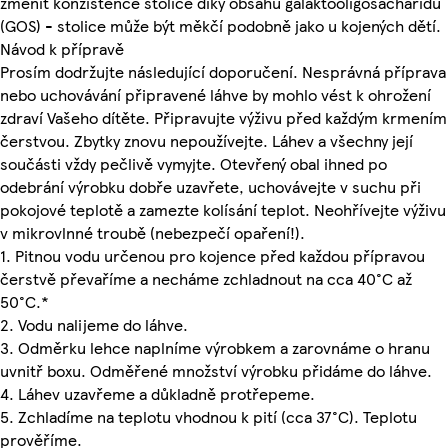
změnit konzistence stolice díky obsahu galaktooligosacharidů
(GOS) - stolice může být měkčí podobně jako u kojených dětí.
Návod k přípravě
Prosím dodržujte následující doporučení. Nesprávná příprava
nebo uchovávání připravené láhve by mohlo vést k ohrožení
zdraví Vašeho dítěte. Připravujte výživu před každým krmením
čerstvou. Zbytky znovu nepoužívejte. Láhev a všechny její
součásti vždy pečlivě vymyjte. Otevřený obal ihned po
odebrání výrobku dobře uzavřete, uchovávejte v suchu při
pokojové teplotě a zamezte kolísání teplot. Neohřívejte výživu
v mikrovlnné troubě (nebezpečí opaření!).
1. Pitnou vodu určenou pro kojence před každou přípravou
čerstvě převaříme a necháme zchladnout na cca 40°C až
50°C.*
2. Vodu nalijeme do láhve.
3. Odměrku lehce naplníme výrobkem a zarovnáme o hranu
uvnitř boxu. Odměřené množství výrobku přidáme do láhve.
4. Láhev uzavřeme a důkladně protřepeme.
5. Zchladíme na teplotu vhodnou k pití (cca 37°C). Teplotu
prověříme.