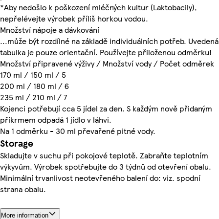
*Aby nedošlo k poškození mléčných kultur (Laktobacily),
nepřelévejte výrobek příliš horkou vodou.
Množství nápoje a dávkování
...může být rozdílné na základě individuálních potřeb. Uvedená
tabulka je pouze orientační. Používejte přiloženou odměrku!
Množství připravené výživy / Množství vody / Počet odměrek
170 ml / 150 ml / 5
200 ml / 180 ml / 6
235 ml / 210 ml / 7
Kojenci potřebují cca 5 jídel za den. S každým nově přidaným
příkrmem odpadá 1 jídlo v láhvi.
Na 1 odměrku - 30 ml převařené pitné vody.
Storage
Skladujte v suchu při pokojové teplotě. Zabraňte teplotním
výkyvům. Výrobek spotřebujte do 3 týdnů od otevření obalu.
Minimální trvanlivost neotevřeného balení do: viz. spodní
strana obalu.
More information