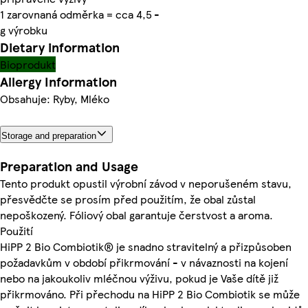
1 zarovnaná odměrka = cca 4,5
-
g výrobku
Dietary information
Bioprodukt
Allergy Information
Obsahuje: Ryby, Mléko
Storage and preparation
Preparation and Usage
Tento produkt opustil výrobní závod v neporušeném stavu,
přesvědčte se prosím před použitím, že obal zůstal
nepoškozený. Fóliový obal garantuje čerstvost a aroma.
Použití
HiPP 2 Bio Combiotik® je snadno stravitelný a přizpůsoben
požadavkům v období přikrmování - v návaznosti na kojení
nebo na jakoukoliv mléčnou výživu, pokud je Vaše dítě již
přikrmováno. Při přechodu na HiPP 2 Bio Combiotik se může