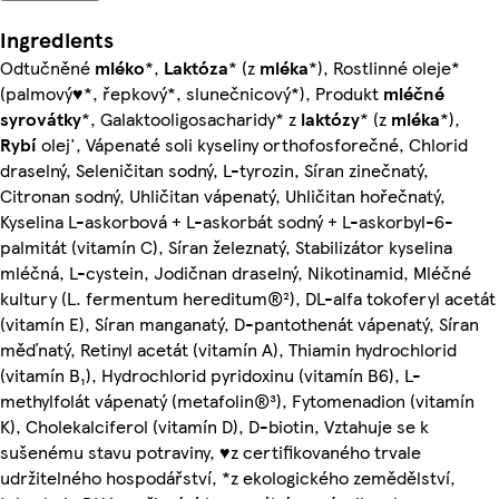
Ingredients
Odtučněné
mléko
*,
Laktóza
* (z
mléka
*), Rostlinné oleje*
(palmový♥*, řepkový*, slunečnicový*), Produkt
mléčné
syrovátky
*, Galaktooligosacharidy* z
laktózy
* (z
mléka
*),
Rybí
olej', Vápenaté soli kyseliny orthofosforečné, Chlorid
draselný, Seleničitan sodný, L-tyrozin, Síran zinečnatý,
Citronan sodný, Uhličitan vápenatý, Uhličitan hořečnatý,
Kyselina L-askorbová + L-askorbát sodný + L-askorbyl-6-
palmitát (vitamín C), Síran železnatý, Stabilizátor kyselina
mléčná, L-cystein, Jodičnan draselný, Nikotinamid, Mléčné
kultury (L. fermentum hereditum®²), DL-alfa tokoferyl acetát
(vitamín E), Síran manganatý, D-pantothenát vápenatý, Síran
měďnatý, Retinyl acetát (vitamín A), Thiamin hydrochlorid
(vitamín B₁), Hydrochlorid pyridoxinu (vitamín B6), L-
methylfolát vápenatý (metafolin®³), Fytomenadion (vitamín
K), Cholekalciferol (vitamín D), D-biotin, Vztahuje se k
sušenému stavu potraviny, ♥z certifikovaného trvale
udržitelného hospodářství, *z ekologického zemědělství,