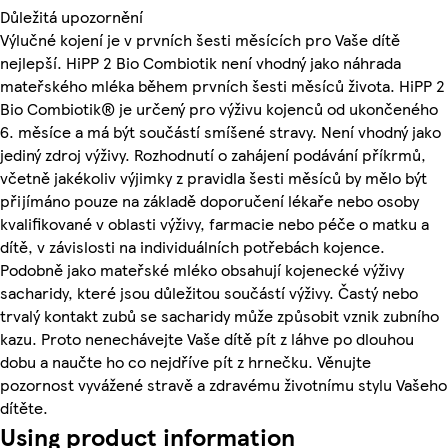
Důležitá upozornění
Výlučné kojení je v prvních šesti měsících pro Vaše dítě
nejlepší. HiPP 2 Bio Combiotik není vhodný jako náhrada
mateřského mléka během prvních šesti měsíců života. HiPP 2
Bio Combiotik® je určený pro výživu kojenců od ukončeného
6. měsíce a má být součástí smíšené stravy. Není vhodný jako
jediný zdroj výživy. Rozhodnutí o zahájení podávání příkrmů,
včetně jakékoliv výjimky z pravidla šesti měsíců by mělo být
přijímáno pouze na základě doporučení lékaře nebo osoby
kvalifikované v oblasti výživy, farmacie nebo péče o matku a
dítě, v závislosti na individuálních potřebách kojence.
Podobně jako mateřské mléko obsahují kojenecké výživy
sacharidy, které jsou důležitou součástí výživy. Častý nebo
trvalý kontakt zubů se sacharidy může způsobit vznik zubního
kazu. Proto nenechávejte Vaše dítě pít z láhve po dlouhou
dobu a naučte ho co nejdříve pít z hrnečku. Věnujte
pozornost vyvážené stravě a zdravému životnímu stylu Vašeho
dítěte.
Using product information