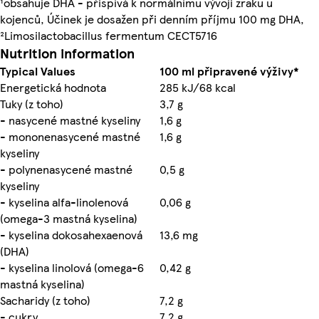
¹obsahuje DHA - přispívá k normálnímu vývoji zraku u
kojenců, Účinek je dosažen při denním příjmu 100 mg DHA,
²Limosilactobacillus fermentum CECT5716
Nutrition information
Typical Values
100 ml připravené výživy*
Energetická hodnota
285 kJ/68 kcal
Tuky (z toho)
3,7 g
- nasycené mastné kyseliny
1,6 g
- mononenasycené mastné
1,6 g
kyseliny
- polynenasycené mastné
0,5 g
kyseliny
- kyselina alfa-linolenová
0,06 g
(omega-3 mastná kyselina)
- kyselina dokosahexaenová
13,6 mg
(DHA)
- kyselina linolová (omega-6
0,42 g
mastná kyselina)
Sacharidy (z toho)
7,2 g
- cukry
7,2 g