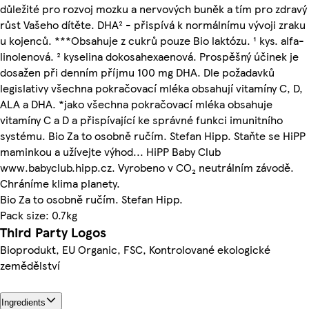
důležité pro rozvoj mozku a nervových buněk a tím pro zdravý
růst Vašeho dítěte. DHA² - přispívá k normálnímu vývoji zraku
u kojenců. ***Obsahuje z cukrů pouze Bio laktózu. ¹ kys. alfa-
linolenová. ² kyselina dokosahexaenová. Prospěšný účinek je
dosažen při denním příjmu 100 mg DHA. Dle požadavků
legislativy všechna pokračovací mléka obsahují vitamíny C, D,
ALA a DHA. *jako všechna pokračovací mléka obsahuje
vitamíny C a D a přispívající ke správné funkci imunitního
systému. Bio Za to osobně ručím. Stefan Hipp. Staňte se HiPP
maminkou a užívejte výhod... HiPP Baby Club
www.babyclub.hipp.cz. Vyrobeno v CO₂ neutrálním závodě.
Chráníme klima planety.
Bio Za to osobně ručím. Stefan Hipp.
Pack size: 0.7kg
Third Party Logos
Bioprodukt, EU Organic, FSC, Kontrolované ekologické
zemědělství
Ingredients