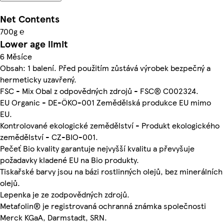
Net Contents
700g ℮
Lower age limit
6 Měsíce
Obsah: 1 balení. Před použitím zůstává výrobek bezpečný a
hermeticky uzavřený.
FSC - Mix Obal z odpovědných zdrojů - FSC® C002324.
EU Organic - DE-ÖKO-001 Zemědělská produkce EU mimo
EU.
Kontrolované ekologické zemědělství - Produkt ekologického
zemědělství - CZ-BIO-001.
Pečeť Bio kvality garantuje nejvyšší kvalitu a převyšuje
požadavky kladené EU na Bio produkty.
Tiskařské barvy jsou na bázi rostlinných olejů, bez minerálních
olejů.
Lepenka je ze zodpovědných zdrojů.
Metafolin® je registrovaná ochranná známka společnosti
Merck KGaA, Darmstadt, SRN.