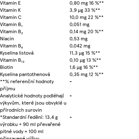
Vitamin E
0,80 mg 16 %**
Vitamin K
3,9 µg 33 %**
Vitamin C
10,0 mg 22 %**
Vitamin B₁
0,051 mg
Vitamin B₂
0,14 mg 20 %**
Niacin
0,53 mg
Vitamin B₆
0,042 mg
Kyselina listová
11,3 µg 15 %**
Vitamin B₁₂
0,10 µg 13 %**
Biotin
1,6 µg 16 %**
Kyselina pantothenová
0,35 mg 12 %**
**% referenční hodnoty
-
příjmu
Analytické hodnoty podléhají
-
výkyvům, které jsou obvyklé u
přírodních surovin
*Standardní ředění: 13,4 g
-
výrobku + 90 ml převařené
pitné vody = 100 ml
připravené výživy