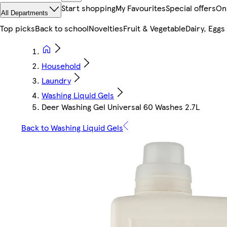
Start shopping
My Favourites
Special offers
On
All Departments
Top picks
Back to school
Novelties
Fruit & Vegetable
Dairy, Eggs
Household
Laundry
Washing Liquid Gels
Deer Washing Gel Universal 60 Washes 2.7L
Back to Washing Liquid Gels