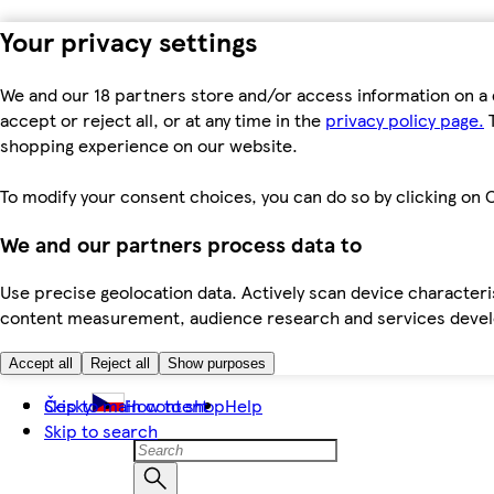
Your privacy settings
We and our 18 partners store and/or access information on a 
accept or reject all, or at any time in the
privacy policy page.
T
shopping experience on our website.
To modify your consent choices, you can do so by clicking on C
We and our partners process data to
Use precise geolocation data. Actively scan device characteris
content measurement, audience research and services dev
Accept all
Reject all
Show purposes
Skip to main content
Česky
How to shop
Help
Skip to search