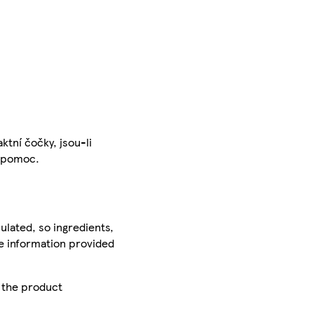
tní čočky, jsou-li
u pomoc.
ulated, so ingredients,
he information provided
r the product