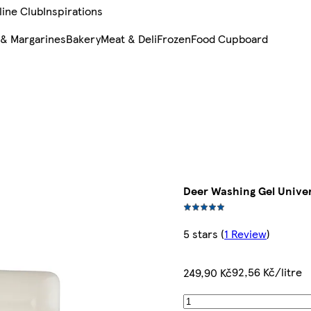
line Club
Inspirations
 & Margarines
Bakery
Meat & Deli
Frozen
Food Cupboard
Deer Washing Gel Univer
5 stars
(
1 Review
)
92,56 Kč/litre
249,90 Kč