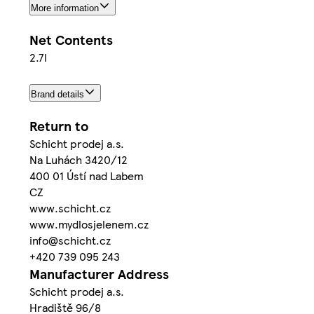
More information
Net Contents
2.7l
Brand details
Return to
Schicht prodej a.s.
Na Luhách 3420/12
400 01 Ústí nad Labem
CZ
www.schicht.cz
www.mydlosjelenem.cz
info@schicht.cz
+420 739 095 243
Manufacturer Address
Schicht prodej a.s.
Hradiště 96/8