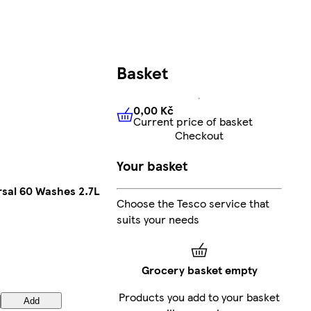
Basket
0,00 Kč
Current price of basket
0,00 Kč
Current price of bas
Checkout
Your basket
sal 60 Washes 2.7L
Choose the Tesco service that
suits your needs
Grocery basket empty
Products you add to your basket
Add