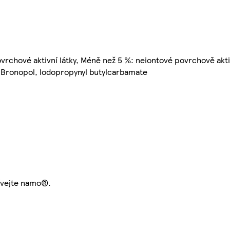
rchové aktivní látky, Méně než 5 %: neiontové povrchově aktiv
, Bronopol, Iodopropynyl butylcarbamate
ívejte namo®.