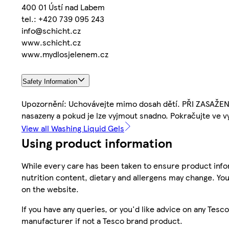
400 01 Ústí nad Labem
tel.: +420 739 095 243
info@schicht.cz
www.schicht.cz
www.mydlosjelenem.cz
Safety Information
Upozornění: Uchovávejte mimo dosah dětí. PŘI ZASAŽENÍ 
nasazeny a pokud je lze vyjmout snadno. Pokračujte ve v
View all Washing Liquid Gels
Using product information
While every care has been taken to ensure product infor
nutrition content, dietary and allergens may change. You
on the website.
If you have any queries, or you'd like advice on any Te
manufacturer if not a Tesco brand product.