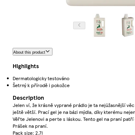
About this product
Highlights
Dermatologicky testováno
Šetrný k přírodě i pokožce
Description
Jelen ví, že krásně vyprané prádlo je ta nejúžasnější věc
ještě větší. Prací gel je na bázi mýdla, díky kterému neje
Věřte Jelenovi a perte s láskou. Tento gel na praní patř
Prášek na praní.
Pack size: 2.7l