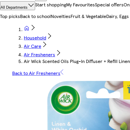
Start shopping
My Favourites
Special offers
On
All Departments
Top picks
Back to school
Novelties
Fruit & Vegetable
Dairy, Eggs
Household
Air Care
Air Fresheners
Air Wick Scented Oils Plug-In Diffuser + Refill Lin
Back to Air Fresheners