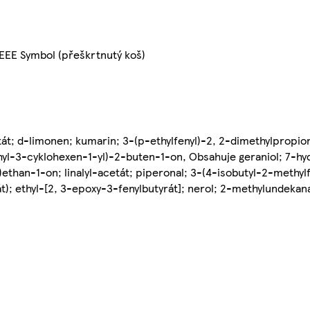
EEE Symbol (přeškrtnutý koš)
tát; d-limonen; kumarin; 3-(p-ethylfenyl)-2, 2-dimethylpropio
yl-3-cyklohexen-1-yl)-2-buten-1-on, Obsahuje geraniol; 7-hydro
l)ethan-1-on; linalyl-acetát; piperonal; 3-(4-isobutyl-2-methyl
át); ethyl-[2, 3-epoxy-3-fenylbutyrát]; nerol; 2-methylundekan