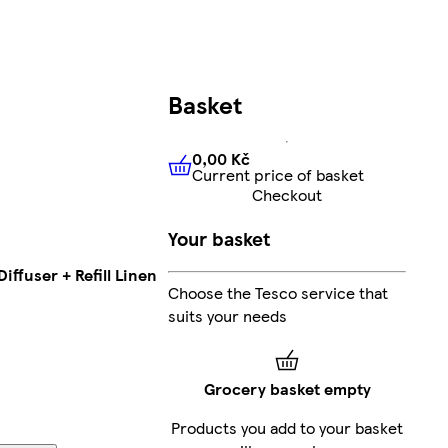
Basket
0,00 Kč
Current price of basket
0,00 Kč
Current price of bas
Checkout
Your basket
iffuser + Refill Linen
Choose the Tesco service that
suits your needs
Grocery basket empty
Products you add to your basket