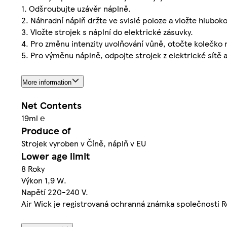
1. Odšroubujte uzávěr náplně.
2. Náhradní náplň držte ve svislé poloze a vložte hluboko
3. Vložte strojek s náplní do elektrické zásuvky.
4. Pro změnu intenzity uvolňování vůně, otočte kolečko n
5. Pro výměnu náplně, odpojte strojek z elektrické sítě
More information
Net Contents
19ml ℮
Produce of
Strojek vyroben v Číně, náplň v EU
Lower age limit
8 Roky
Výkon 1,9 W.
Napětí 220-240 V.
Air Wick je registrovaná ochranná známka společnosti R