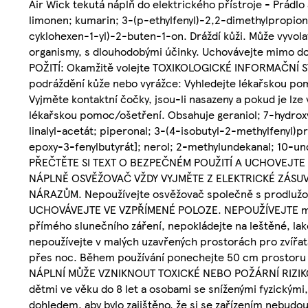
Air Wick tekutá náplň do elektrického přístroje - Prádlo 
limonen; kumarin; 3-(p-ethylfenyl)-2,2-dimethylpropion
cyklohexen-1-yl)-2-buten-1-on. Dráždí kůži. Může vyvola
organismy, s dlouhodobými účinky. Uchovávejte mimo dos
POŽITÍ: Okamžitě volejte TOXIKOLOGICKÉ INFORMAČNÍ STŘ
podráždění kůže nebo vyrážce: Vyhledejte lékařskou po
Vyjměte kontaktní čočky, jsou-li nasazeny a pokud je lze
lékařskou pomoc/ošetření. Obsahuje geraniol; 7-hydroxyc
linalyl-acetát; piperonal; 3-(4-isobutyl-2-methylfenyl)p
epoxy-3-fenylbutyrát]; nerol; 2-methylundekanal; 10-und
PŘEČTĚTE SI TEXT O BEZPEČNÉM POUŽITÍ A UCHOVEJTE
NÁPLNĚ OSVĚŽOVAČ VŽDY VYJMĚTE Z ELEKTRICKÉ ZÁSUV
NÁRAZŮM. Nepoužívejte osvěžovač společně s prodlužova
UCHOVÁVEJTE VE VZPŘÍMENÉ POLOZE. NEPOUŽÍVEJTE mokr
přímého slunečního záření, nepokládejte na leštěné, la
nepoužívejte v malých uzavřených prostorách pro zvířat
přes noc. Během používání ponechejte 50 cm prostoru
NÁPLNÍ MŮŽE VZNIKNOUT TOXICKÉ NEBO POŽÁRNÍ RIZIKO. 
dětmi ve věku do 8 let a osobami se sníženými fyzickým
dohledem, aby bylo zajištěno, že si se zařízením nebudou