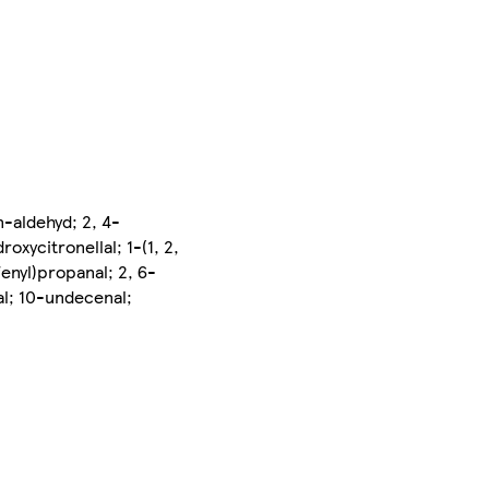
n-aldehyd; 2, 4-
xycitronellal; 1-(1, 2,
fenyl)propanal; 2, 6-
al; 10-undecenal;