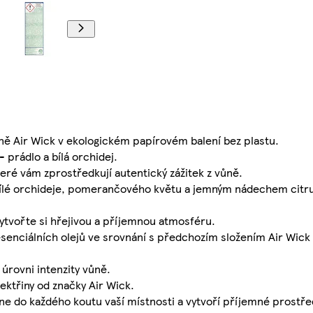
ně Air Wick v ekologickém papírovém balení bez plastu.
 prádlo a bílá orchidej.
teré vám zprostředkují autentický zážitek z vůně.
 bílé orchideje, pomerančového květu a jemným nádechem citru
tvořte si hřejivou a příjemnou atmosféru.
enciálních olejů ve srovnání s předchozím složením Air Wick
 úrovni intenzity vůně.
ektřiny od značky Air Wick.
e do každého koutu vaší místnosti a vytvoří příjemné prostřed