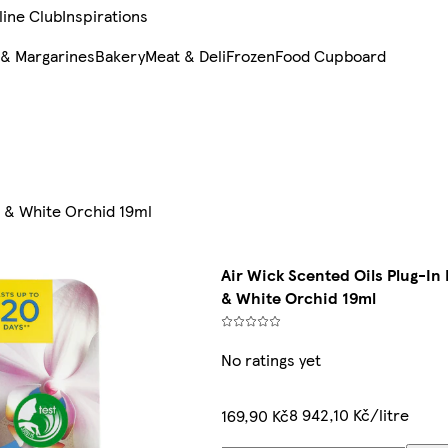
line Club
Inspirations
 & Margarines
Bakery
Meat & Deli
Frozen
Food Cupboard
en & White Orchid 19ml
Air Wick Scented Oils Plug-In D
& White Orchid 19ml
No ratings yet
8 942,10 Kč/litre
169,90 Kč