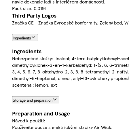
navíc dokonale ladí s interiérem domácnosti.
Pack size: 0.019l
Third Party Logos
Značka CE - Značka Evropské konformity, Zelený bod, W
Ingredients
Ingredients
Nebezpečné složky: linalool; 4-terc.butylcyklohexyl-ace
dimethylcyklohex-3-en-1-karbaldehyd; 1-(2, 6, 6-trimeth
3, 4, 5, 6, 7, 8-oktahydro-2, 3, 8, 8-tetramethyl-2-nafty
dimethyl-5-heptenal; cineol; allyl-(3-cyklohexylpropion
scentenal; lemon, ext
Storage and preparation
Preparation and Usage
Návod k použití:
Používejte pouze s elektrickými strojky Air Wick.