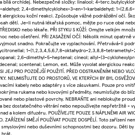
a bílá orchidej. Nebezpečné složky: linalool; 4-terc.butylcyklo
-aldehyd; 2,4-dimethylcyklohex-3-en-1-karbaldehyd; 1-(2,6,6-
t alergickou kožní reakci. Způsobuje vážné podráždění očí. Ško
ah dětí. Je-li nutná lékařská pomoc, mějte po ruce obal nebo
EDISKO nebo lékaře. PŘI STYKU S KŮŽÍ: Omyjte velkým množst
moc nebo ošetření. PŘI ZASAŽENÍ OČÍ: Několik minut opatrně v
 vyjmout snadno. Pokračujte ve vyplachování. Přetrvává-li podr
itronellal; 1-(1,2,3,4,5,6,7,8-oktahydro-2,3,8,8-tetramethyl-
ropanal; 2,6-dimethyl-5-heptenal; cineol; allyl-(3-cyklohexylpr
ecenal; scentenal; Lemon, ext. Může vyvolat alergickou reakc
 SI JEJ PRO POZDĚJŠÍ POUŽITÍ. PŘED ODSTRANĚNÍM NEBO VL
KY. NEUMISŤUJTE DO PROSTORŮ, VE KTERÝCH BY BYL OSVĚŽO
cími kabely nebo adaptéry s více zásuvkami. Pouze pro vnitřn
ýma rukama nebo kovovými předměty, neumisťujte do blízko
kované nebo plastové povrchy. NEBRAŇTE ani neblokujte proud
a bez dostatečného větrání nebo nepoužívejte nepřetržitě - v
 nad a kolem difuzéru. POUŽÍVEJTE POUZE S NÁPLNĚMI AIR WI
ZAŘÍZENÍ SMĚJÍ POUŽÍVAT POUZE DOSPĚLÍ. Toto zařízení není
i, smyslovými nebo duševními schopnostmi bez dozoru. Děti by
 hrát.