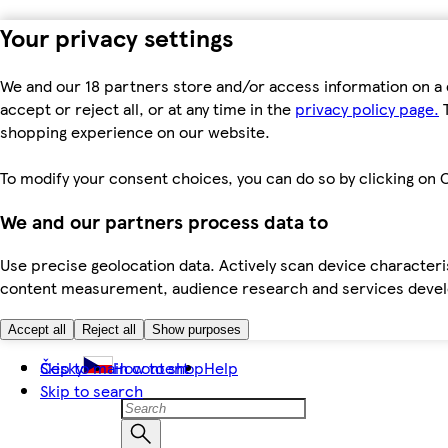
Your privacy settings
We and our 18 partners store and/or access information on a 
accept or reject all, or at any time in the
privacy policy page.
T
shopping experience on our website.
To modify your consent choices, you can do so by clicking on C
We and our partners process data to
Use precise geolocation data. Actively scan device characteris
content measurement, audience research and services dev
Accept all
Reject all
Show purposes
Skip to main content
Česky
How to shop
Help
Skip to search