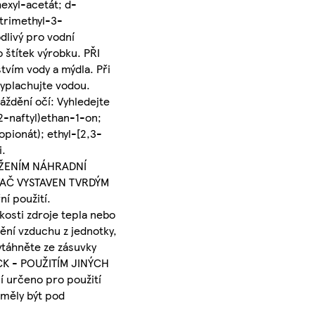
hexyl-acetát; d-
trimethyl-3-
dlivý pro vodní
 štítek výrobku. PŘI
vím vody a mýdla. Při
yplachujte vodou.
áždění očí: Vyhledejte
2-naftyl)ethan-1-on;
opionát); ethyl-[2,3-
i.
OŽENÍM NÁHRADNÍ
VAČ VYSTAVEN TVRDÝM
í použití.
sti zdroje tepla nebo
ění vzduchu z jednotky,
ytáhněte ze zásuvky
CK - POUŽITÍM JINÝCH
 určeno pro použití
 měly být pod