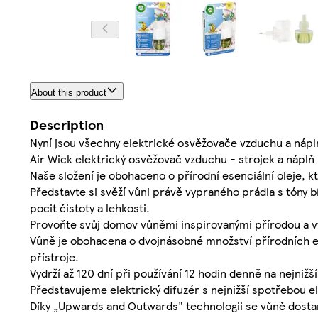
About this product
Description
Nyní jsou všechny elektrické osvěžovače vzduchu a nápl
Air Wick elektrický osvěžovač vzduchu - strojek a náplň -
Naše složení je obohaceno o přírodní esenciální oleje, k
Představte si svěží vůni právě vypraného prádla s tóny
pocit čistoty a lehkosti.
Provoňte svůj domov vůněmi inspirovanými přírodou a vy
Vůně je obohacena o dvojnásobné množství přírodních es
přístroje.
Vydrží až 120 dní při používání 12 hodin denně na nejnižší
Představujeme elektrický difuzér s nejnižší spotřebou el
Díky „Upwards and Outwards" technologii se vůně dostan