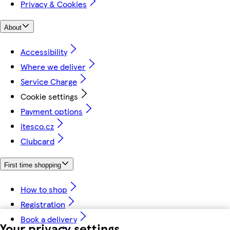
Privacy & Cookies
About
Accessibility
Where we deliver
Service Charge
Cookie settings
Payment options
itesco.cz
Clubcard
First time shopping
How to shop
Registration
Book a delivery
Your privacy settings