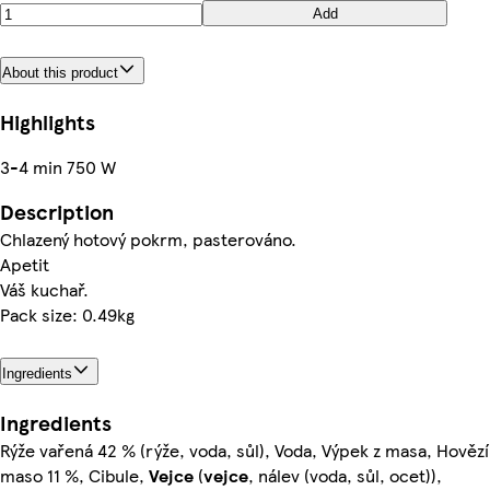
Add
About this product
Highlights
3-4 min 750 W
Description
Chlazený hotový pokrm, pasterováno.
Apetit
Váš kuchař.
Pack size: 0.49kg
Ingredients
Ingredients
Rýže vařená 42 % (rýže, voda, sůl), Voda, Výpek z masa, Hovězí
maso 11 %, Cibule,
Vejce
(
vejce
, nálev (voda, sůl, ocet)),