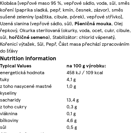
Klobása [vepřové maso 95 %, vepřové sádlo, voda, sůl, směs
koření (paprika sladká, pepř, kmín, česnek, zázvor), směs
sušené zeleniny (pažitka, cibule, pórek), vepřové střívko],
Uzená slanina (vepřové sádlo, sůl),
Pšeničná mouka
, Olej
řepkový, Okurka sterilovaná (okurky, voda, ocet, cukr, cibule,
sůl,
hořčičné semeno
), Stabilizátor: chlorid vápenatý,
Kořenicí výtažek, Sůl, Pepř, Část masa přechází zpracováním
do šťávy
Nutrition information
Typical Values
na 100 g výrobku:
energetická hodnota
458 kJ / 109 kcal
tuky
4,1 g
z toho nasycené mastné
1,0 g
kyseliny
sacharidy
13,4 g
z toho cukry
0,3 g
vláknina
0,1 g
bílkoviny
4,6 g
sůl
0,5 g