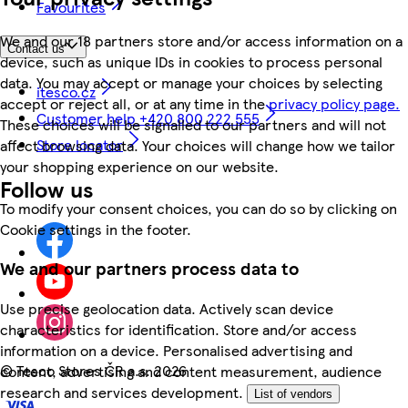
Favourites
We and our 18 partners store and/or access information on a
Contact us
device, such as unique IDs in cookies to process personal
data. You may accept or manage your choices by selecting
itesco.cz
accept or reject all, or at any time in the
privacy policy page.
Customer help +420 800 222 555
These choices will be signalled to our partners and will not
Store locator
affect browsing data. Your choices will change how we tailor
your shopping experience on our website.
Follow us
To modify your consent choices, you can do so by clicking on
Cookie settings in the footer.
We and our partners process data to
Use precise geolocation data. Actively scan device
characteristics for identification. Store and/or access
information on a device. Personalised advertising and
©
Tesco Stores ČR a.s. 2026
content, advertising and content measurement, audience
research and services development.
List of vendors