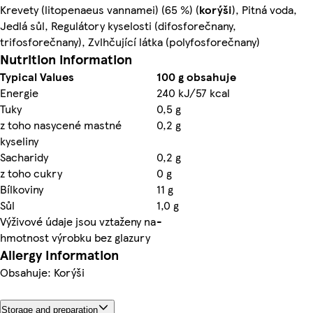
Krevety (litopenaeus vannamei) (65 %) (
korýši
), Pitná voda,
Jedlá sůl, Regulátory kyselosti (difosforečnany,
trifosforečnany), Zvlhčující látka (polyfosforečnany)
Nutrition information
Typical Values
100 g obsahuje
Energie
240 kJ/57 kcal
Tuky
0,5 g
z toho nasycené mastné
0,2 g
kyseliny
Sacharidy
0,2 g
z toho cukry
0 g
Bílkoviny
11 g
Sůl
1,0 g
Výživové údaje jsou vztaženy na
-
hmotnost výrobku bez glazury
Allergy Information
Obsahuje: Korýši
Storage and preparation