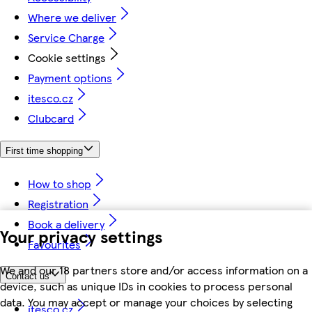
Where we deliver
Service Charge
Cookie settings
Payment options
itesco.cz
Clubcard
First time shopping
How to shop
Registration
Book a delivery
Your privacy settings
Favourites
We and our 18 partners store and/or access information on a
Contact us
device, such as unique IDs in cookies to process personal
data. You may accept or manage your choices by selecting
itesco.cz