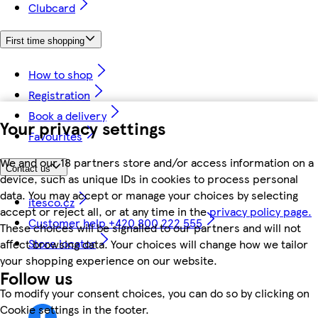
Clubcard
First time shopping
How to shop
Registration
Book a delivery
Your privacy settings
Favourites
We and our 18 partners store and/or access information on a
Contact us
device, such as unique IDs in cookies to process personal
data. You may accept or manage your choices by selecting
itesco.cz
accept or reject all, or at any time in the
privacy policy page.
Customer help +420 800 222 555
These choices will be signalled to our partners and will not
Store locator
affect browsing data. Your choices will change how we tailor
your shopping experience on our website.
Follow us
To modify your consent choices, you can do so by clicking on
Cookie settings in the footer.