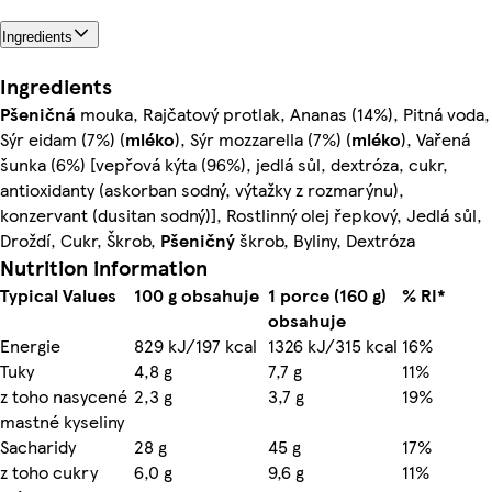
Ingredients
Ingredients
Pšeničná
mouka, Rajčatový protlak, Ananas (14%), Pitná voda,
Sýr eidam (7%) (
mléko
), Sýr mozzarella (7%) (
mléko
), Vařená
šunka (6%) [vepřová kýta (96%), jedlá sůl, dextróza, cukr,
antioxidanty (askorban sodný, výtažky z rozmarýnu),
konzervant (dusitan sodný)], Rostlinný olej řepkový, Jedlá sůl,
Droždí, Cukr, Škrob,
Pšeničný
škrob, Byliny, Dextróza
Nutrition information
Typical Values
100 g obsahuje
1 porce (160 g)
% RI*
obsahuje
Energie
829 kJ/197 kcal
1326 kJ/315 kcal
16%
Tuky
4,8 g
7,7 g
11%
z toho nasycené
2,3 g
3,7 g
19%
mastné kyseliny
Sacharidy
28 g
45 g
17%
z toho cukry
6,0 g
9,6 g
11%