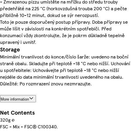
- Zmrazenou pizzu umístěte na mřížku do středu trouby
předehřáté na 225 °C (horkovzdušná trouba 200 °C) a pečte
přibližně 10-12 minut, dokud se sýr nerozpustí.
Toto je pouze doporučený postup přípravy. Doba přípravy se
může lišit v závislosti na konkrétním spotřebiči. Před
konzumací vždy zkontrolujte, že je pokrm důkladně tepelně
upravený i uvnitř.
Storage
Minimální trvanlivost do konce/číslo šarže: uvedeno na boční
straně obalu. Skladujte při teplotě -18 °C nebo nižší. Uchování
u spotřebitele: Uchovávejte při teplotě -18 °C nebo nižší
nejdéle do data minimální trvanlivosti uvedeného na obalu.
Důležité: Po rozmrazení znovu nezmrazujte.
More information
Net Contents
320g ℮
FSC - Mix - FSC® C100340.