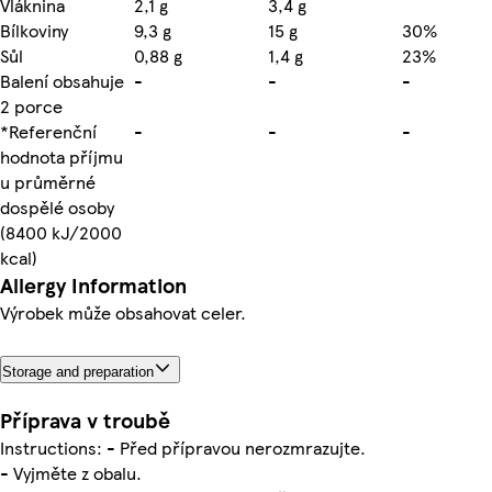
Vláknina
2,1 g
3,4 g
Bílkoviny
9,3 g
15 g
30%
Sůl
0,88 g
1,4 g
23%
Balení obsahuje
-
-
-
2 porce
*Referenční
-
-
-
hodnota příjmu
u průměrné
dospělé osoby
(8400 kJ/2000
kcal)
Allergy Information
Výrobek může obsahovat celer.
Storage and preparation
Příprava v troubě
Instructions: - Před přípravou nerozmrazujte.
- Vyjměte z obalu.