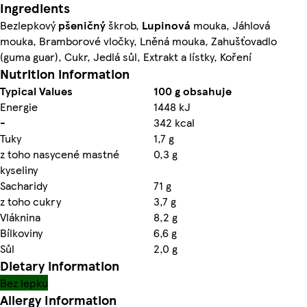
Ingredients
Bezlepkový
pšeničný
škrob,
Lupinová
mouka, Jáhlová
mouka, Bramborové vločky, Lněná mouka, Zahušťovadlo
(guma guar), Cukr, Jedlá sůl, Extrakt a lístky, Koření
Nutrition information
Typical Values
100 g obsahuje
Energie
1448 kJ
-
342 kcal
Tuky
1,7 g
z toho nasycené mastné
0,3 g
kyseliny
Sacharidy
71 g
z toho cukry
3,7 g
Vláknina
8,2 g
Bílkoviny
6,6 g
Sůl
2,0 g
Dietary information
Bez lepku
Allergy Information