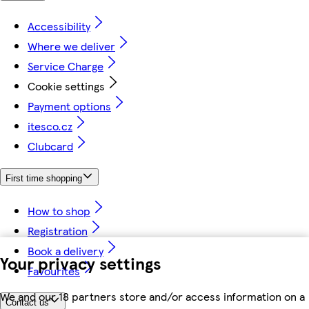
Accessibility
Where we deliver
Service Charge
Cookie settings
Payment options
itesco.cz
Clubcard
First time shopping
How to shop
Registration
Book a delivery
Your privacy settings
Favourites
We and our 18 partners store and/or access information on a
Contact us