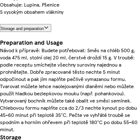
Obsahuje: Lupina, Pšenice
S vysokým obsahem vlákniny
Storage and preparation
Preparation and Usage
Návod k přípravě: Budete potřebovat: Směs na chléb 500 g,
voda 475 ml, stolní olej 20 ml, čerstvé droždí 15 g. V troubě:
podle receptu smíchejte všechny suroviny najednou a
prohnětejte. Dobře zpracované těsto nechte 5 minut
odpočinout a pak jím naplňte pečlivě vymazanou formu.
Tvarovat můžete lehce naolejovanými dlaněmi nebo můžete
použít hladkou bezlepkovou mouku (např. pohankovou).
Vytvarovaný bochník můžete také obalit ve směsi semínek.
Chlebovou formu naplňte cca do 2/3 nechte kynout po dobu
45-60 minut při teplotě 35°C. Pečte ve vyhřáté troubě se
spodním a horním ohřevem při teplotě 180°C po dobu 55-60
minut.
Storage