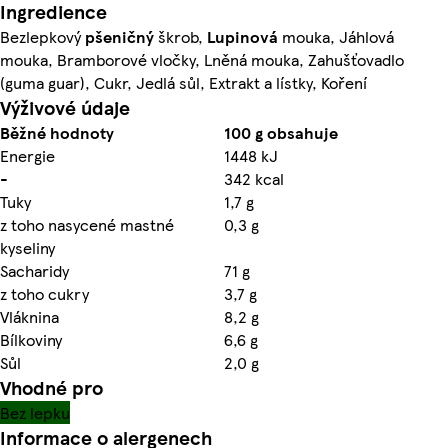
Ingredience
Bezlepkový
pšeničný
škrob,
Lupinová
mouka, Jáhlová
mouka, Bramborové vločky, Lněná mouka, Zahušťovadlo
(guma guar), Cukr, Jedlá sůl, Extrakt a lístky, Koření
Výživové údaje
Běžné hodnoty
100 g obsahuje
Energie
1448 kJ
-
342 kcal
Tuky
1,7 g
z toho nasycené mastné
0,3 g
kyseliny
Sacharidy
71 g
z toho cukry
3,7 g
Vláknina
8,2 g
Bílkoviny
6,6 g
Sůl
2,0 g
Vhodné pro
Bez lepku
Informace o alergenech