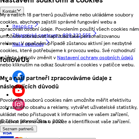
Kontakt
My a našich 18 partnerů používáme nebo ukládáme soubory
cookies, abychom zajistili správné fungování webu a
itesco.cz
zpracovali osobní údaje. Povolením použití všech cookies nám
Zákaznické centrum - 800 222 555
umožníte zobrazovat například také personalizovanou
reklamu. V opačném případě zůstanou aktivní jen nezbytné
Naše obchody
cookies, které potřebujeme k provozu webu. Své rozhodnutí
můžete kdykoliv změnit v
Nastavení ochrany osobních údajů
followUs
nebo kliknutím na odkaz Soukromí a cookies v patičce webu.
My a naši partneři zpracováváme údaje z
následujících důvodů
Povolením souborů cookies nám umožníte měřit efektivitu
zobrazeného obsahu a reklamy, vytvářet uživatelské statistiky,
ukládat nebo přistupovat k informacím ve vašem zařízení,
©
Tesco Stores ČR a.s. 2026
používat přesná data o poloze a identifikovat vaše zařízení.
Seznam partnerů.