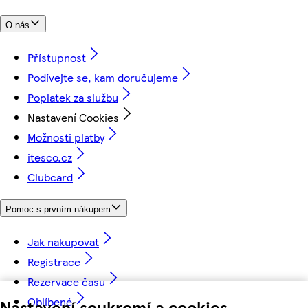
O nás
Přístupnost
Podívejte se, kam doručujeme
Poplatek za službu
Nastavení Cookies
Možnosti platby
itesco.cz
Clubcard
Pomoc s prvním nákupem
Jak nakupovat
Registrace
Rezervace času
Oblíbené
Nastavení soukromí a cookies