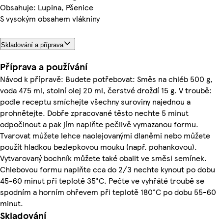
Obsahuje: Lupina, Pšenice
S vysokým obsahem vlákniny
Skladování a příprava
Příprava a používání
Návod k přípravě: Budete potřebovat: Směs na chléb 500 g,
voda 475 ml, stolní olej 20 ml, čerstvé droždí 15 g. V troubě:
podle receptu smíchejte všechny suroviny najednou a
prohnětejte. Dobře zpracované těsto nechte 5 minut
odpočinout a pak jím naplňte pečlivě vymazanou formu.
Tvarovat můžete lehce naolejovanými dlaněmi nebo můžete
použít hladkou bezlepkovou mouku (např. pohankovou).
Vytvarovaný bochník můžete také obalit ve směsi semínek.
Chlebovou formu naplňte cca do 2/3 nechte kynout po dobu
45-60 minut při teplotě 35°C. Pečte ve vyhřáté troubě se
spodním a horním ohřevem při teplotě 180°C po dobu 55-60
minut.
Skladování