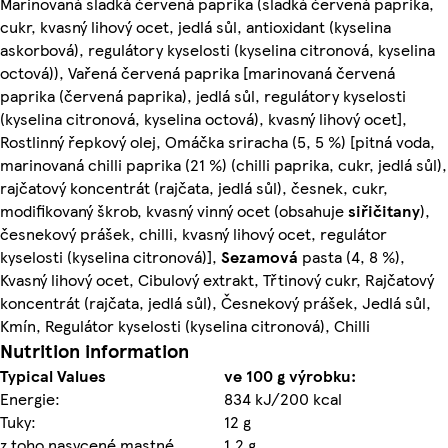
Marinovaná sladká červená paprika (sladká červená paprika,
cukr, kvasný lihový ocet, jedlá sůl, antioxidant (kyselina
askorbová), regulátory kyselosti (kyselina citronová, kyselina
octová)), Vařená červená paprika [marinovaná červená
paprika (červená paprika), jedlá sůl, regulátory kyselosti
(kyselina citronová, kyselina octová), kvasný lihový ocet],
Rostlinný řepkový olej, Omáčka sriracha (5, 5 %) [pitná voda,
marinovaná chilli paprika (21 %) (chilli paprika, cukr, jedlá sůl),
rajčatový koncentrát (rajčata, jedlá sůl), česnek, cukr,
modifikovaný škrob, kvasný vinný ocet (obsahuje
siřičitany
),
česnekový prášek, chilli, kvasný lihový ocet, regulátor
kyselosti (kyselina citronová)],
Sezamová
pasta (4, 8 %),
Kvasný lihový ocet, Cibulový extrakt, Třtinový cukr, Rajčatový
koncentrát (rajčata, jedlá sůl), Česnekový prášek, Jedlá sůl,
Kmín, Regulátor kyselosti (kyselina citronová), Chilli
Nutrition information
Typical Values
ve 100 g výrobku:
Energie:
834 kJ/200 kcal
Tuky:
12 g
z toho nasycené mastné
1,2 g