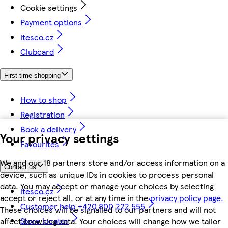
Cookie settings
Payment options
itesco.cz
Clubcard
First time shopping
How to shop
Registration
Book a delivery
Your privacy settings
Favourites
We and our 18 partners store and/or access information on a
Contact us
device, such as unique IDs in cookies to process personal
data. You may accept or manage your choices by selecting
itesco.cz
accept or reject all, or at any time in the
privacy policy page.
Customer help +420 800 222 555
These choices will be signalled to our partners and will not
Store locator
affect browsing data. Your choices will change how we tailor