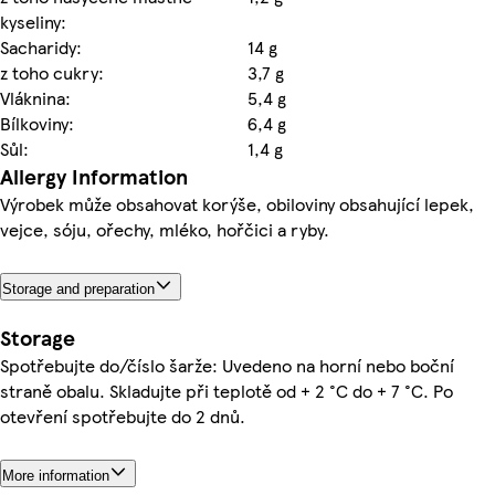
kyseliny:
Sacharidy:
14 g
z toho cukry:
3,7 g
Vláknina:
5,4 g
Bílkoviny:
6,4 g
Sůl:
1,4 g
Allergy Information
Výrobek může obsahovat korýše, obiloviny obsahující lepek,
vejce, sóju, ořechy, mléko, hořčici a ryby.
Storage and preparation
Storage
Spotřebujte do/číslo šarže: Uvedeno na horní nebo boční
straně obalu. Skladujte při teplotě od + 2 °C do + 7 °C. Po
otevření spotřebujte do 2 dnů.
More information