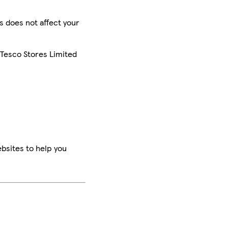
is does not affect your
 Tesco Stores Limited
bsites to help you