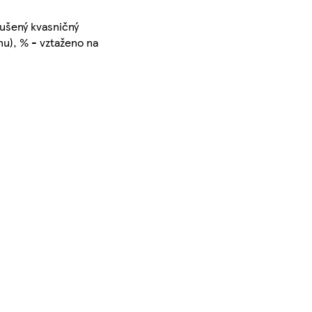
 sušený kvasničný
nu), % - vztaženo na