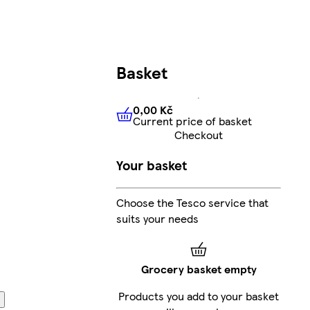
Basket
0,00 Kč
Current price of basket
0,00 Kč
Current price of bas
Checkout
Your basket
Choose the Tesco service that
suits your needs
Grocery basket empty
Products you add to your basket