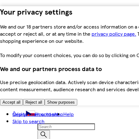
Your privacy settings
We and our 18 partners store and/or access information on a 
accept or reject all, or at any time in the
privacy policy page.
T
shopping experience on our website.
To modify your consent choices, you can do so by clicking on C
We and our partners process data to
Use precise geolocation data. Actively scan device characteris
content measurement, audience research and services dev
Accept all
Reject all
Show purposes
Skip to main content
Česky
How to shop
Help
Skip to search