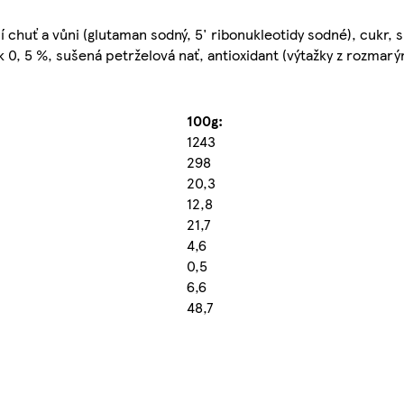
cí chuť a vůni (glutaman sodný, 5' ribonukleotidy sodné), cukr,
 0, 5 %, sušená petrželová nať, antioxidant (výtažky z rozmarý
100g:
1243
298
20,3
12,8
21,7
4,6
0,5
6,6
48,7