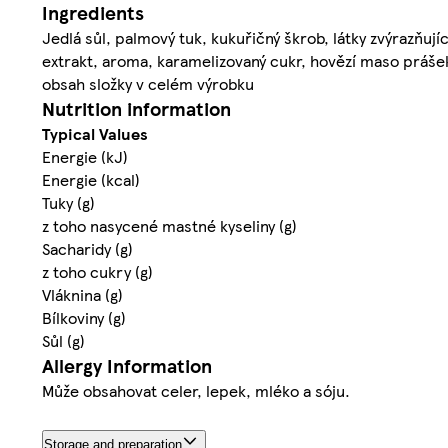
Ingredients
Jedlá sůl, palmový tuk, kukuřičný škrob, látky zvýrazňují
extrakt, aroma, karamelizovaný cukr, hovězí maso prášek
obsah složky v celém výrobku
Nutrition information
Typical Values
Energie (kJ)
Energie (kcal)
Tuky (g)
z toho nasycené mastné kyseliny (g)
Sacharidy (g)
z toho cukry (g)
Vláknina (g)
Bílkoviny (g)
Sůl (g)
Allergy Information
Může obsahovat celer, lepek, mléko a sóju.
Storage and preparation