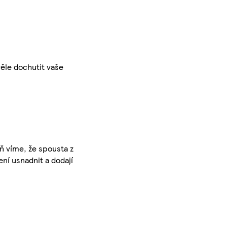
ěle dochutit vaše
eň víme, že spousta z
ení usnadnit a dodají