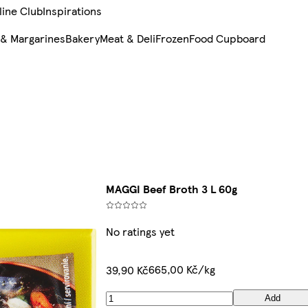
line Club
Inspirations
 & Margarines
Bakery
Meat & Deli
Frozen
Food Cupboard
MAGGI Beef Broth 3 L 60g
No ratings yet
665,00 Kč/kg
39,90 Kč
Add