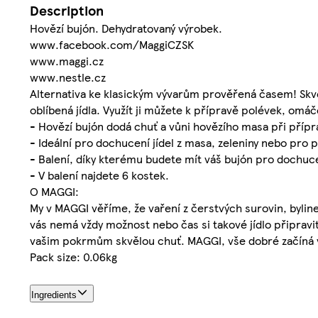
Description
Hovězí bujón. Dehydratovaný výrobek.
www.facebook.com/MaggiCZSK
www.maggi.cz
www.nestle.cz
Alternativa ke klasickým vývarům prověřená časem! Skv
oblíbená jídla. Využít ji můžete k přípravě polévek, om
- Hovězí bujón dodá chuť a vůni hovězího masa při přípra
- Ideální pro dochucení jídel z masa, zeleniny nebo pro
- Balení, díky kterému budete mít váš bujón pro dochuc
- V balení najdete 6 kostek.
O MAGGI:
My v MAGGI věříme, že vaření z čerstvých surovin, byline
vás nemá vždy možnost nebo čas si takové jídlo připravit
vašim pokrmům skvělou chuť. MAGGI, vše dobré začíná 
Pack size: 0.06kg
Ingredients