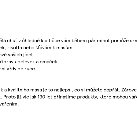
ělá chuť v úhledné kostičce vám během pár minut pomůže skv
áček, risotta nebo šťávám k masům.
vě vašich jídel.
 přípravu polévek a omáček.
ení vždy po ruce.
k a kvalitního masa je to nejlepší, co si můžete dopřát. Zárov
. Proto již víc jak 130 let přinášíme produkty, které mohou vař
vařením.