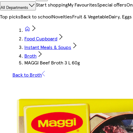
Start shopping
My Favourites
Special offers
On
All Departments
Top picks
Back to school
Novelties
Fruit & Vegetable
Dairy, Eggs
Food Cupboard
Instant Meals & Soups
Broth
MAGGI Beef Broth 3 L 60g
Back to Broth