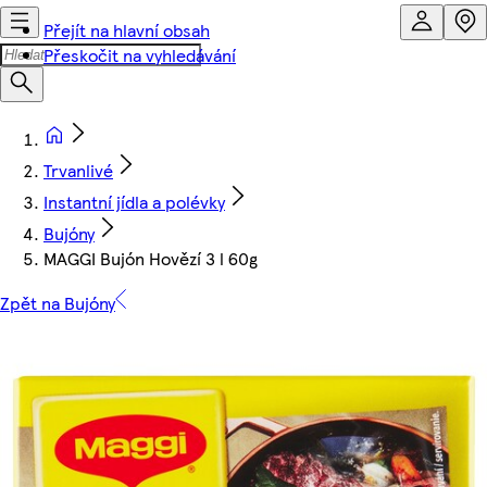
Přejít na hlavní obsah
Přeskočit na vyhledávání
Trvanlivé
Instantní jídla a polévky
Bujóny
MAGGI Bujón Hovězí 3 l 60g
Zpět na Bujóny