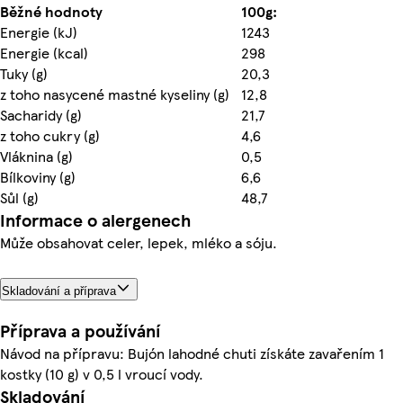
Běžné hodnoty
100g:
Energie (kJ)
1243
Energie (kcal)
298
Tuky (g)
20,3
z toho nasycené mastné kyseliny (g)
12,8
Sacharidy (g)
21,7
z toho cukry (g)
4,6
Vláknina (g)
0,5
Bílkoviny (g)
6,6
Sůl (g)
48,7
Informace o alergenech
Může obsahovat celer, lepek, mléko a sóju.
Skladování a příprava
Příprava a používání
Návod na přípravu: Bujón lahodné chuti získáte zavařením 1
kostky (10 g) v 0,5 l vroucí vody.
Skladování