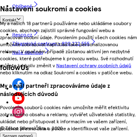
Oblíbené
Nastavení soukromí a cookies
Kontakt
My a našich 18 partnerů používáme nebo ukládáme soubory
cookies, abychom zajistili správné fungování webu a
itesco.cz
zpracovali osobní údaje. Povolením použití všech cookies nám
Zákaznické centrum - 800 222 555
umožníte zobrazovat například také personalizovanou
reklamu. V opačném případě zůstanou aktivní jen nezbytné
Naše obchody
cookies, které potřebujeme k provozu webu. Své rozhodnutí
můžete kdykoliv změnit v
Nastavení ochrany osobních údajů
followUs
nebo kliknutím na odkaz Soukromí a cookies v patičce webu.
My a naši partneři zpracováváme údaje z
následujících důvodů
Povolením souborů cookies nám umožníte měřit efektivitu
zobrazeného obsahu a reklamy, vytvářet uživatelské statistiky,
ukládat nebo přistupovat k informacím ve vašem zařízení,
©
Tesco Stores ČR a.s. 2026
používat přesná data o poloze a identifikovat vaše zařízení.
Seznam partnerů.