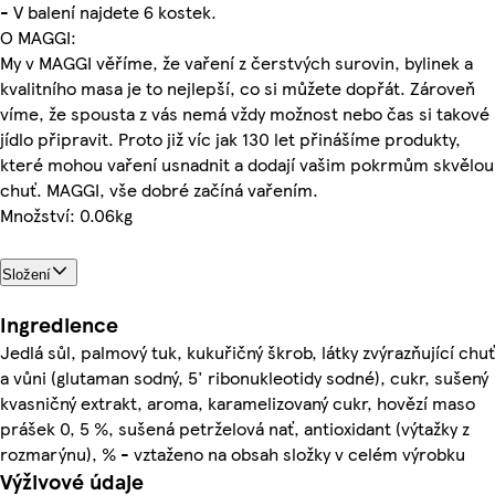
- V balení najdete 6 kostek.
O MAGGI:
My v MAGGI věříme, že vaření z čerstvých surovin, bylinek a
kvalitního masa je to nejlepší, co si můžete dopřát. Zároveň
víme, že spousta z vás nemá vždy možnost nebo čas si takové
jídlo připravit. Proto již víc jak 130 let přinášíme produkty,
které mohou vaření usnadnit a dodají vašim pokrmům skvělou
chuť. MAGGI, vše dobré začíná vařením.
Množství: 0.06kg
Složení
Ingredience
Jedlá sůl, palmový tuk, kukuřičný škrob, látky zvýrazňující chuť
a vůni (glutaman sodný, 5' ribonukleotidy sodné), cukr, sušený
kvasničný extrakt, aroma, karamelizovaný cukr, hovězí maso
prášek 0, 5 %, sušená petrželová nať, antioxidant (výtažky z
rozmarýnu), % - vztaženo na obsah složky v celém výrobku
Výživové údaje