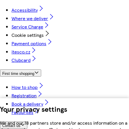
Accessibility
Where we deliver
Service Charge
Cookie settings
Payment options
itesco.cz
Clubcard
First time shopping
How to shop
Registration
Book a delivery
Your privacy settings
Favourites
We and our 18 partners store and/or access information on a
Contact us