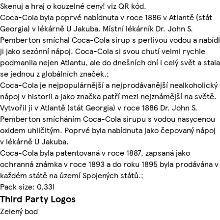
Skenuj a hraj o kouzelné ceny! viz QR kód.
Coca-Cola byla poprvé nabídnuta v roce 1886 v Atlantě (stát
Georgia) v lékárně U Jakuba. Místní lékárník Dr. John S.
Pemberton smíchal Coca-Cola sirup s perlivou vodou a nabídl
ji jako sezónní nápoj. Coca-Cola si svou chutí velmi rychle
podmanila nejen Atlantu, ale do dnešních dní i celý svět a stala
se jednou z globálních značek.;
Coca-Cola je nejpopulárnější a nejprodávanější nealkoholický
nápoj v historii a jako značka patří mezi nejznámější na světě.
Vytvořil ji v Atlantě (stát Georgia) v roce 1886 Dr. John S.
Pemberton smícháním Coca-Cola sirupu s vodou nasycenou
oxidem uhličitým. Poprvé byla nabídnuta jako čepovaný nápoj
v lékárně U Jakuba.
Coca-Cola byla patentovaná v roce 1887, zapsaná jako
ochranná známka v roce 1893 a do roku 1895 byla prodávána v
každém státě na území Spojených států.;
Pack size: 0.33l
Third Party Logos
Zelený bod