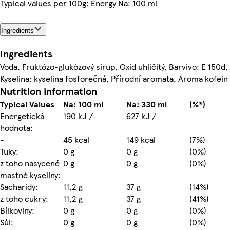
Typical values per 100g: Energy Na: 100 ml
Ingredients
Ingredients
Voda, Fruktózo-glukózový sirup, Oxid uhličitý, Barvivo: E 150d,
Kyselina: kyselina fosforečná, Přírodní aromata, Aroma kofein
Nutrition information
Typical Values
Na: 100 ml
Na: 330 ml
(%*)
Energetická
190 kJ /
627 kJ /
hodnota:
-
45 kcal
149 kcal
(7%)
Tuky:
0 g
0 g
(0%)
z toho nasycené
0 g
0 g
(0%)
mastné kyseliny:
Sacharidy:
11,2 g
37 g
(14%)
z toho cukry:
11,2 g
37 g
(41%)
Bílkoviny:
0 g
0 g
(0%)
Sůl:
0 g
0 g
(0%)