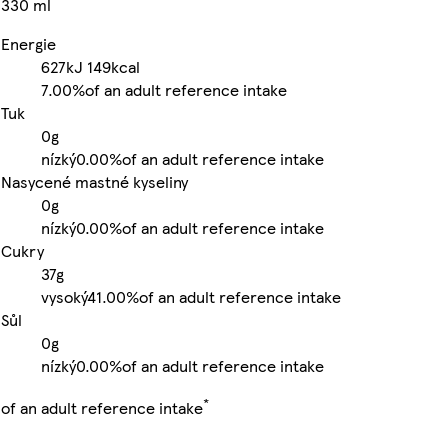
330 ml
Energie
627kJ
149kcal
7.00%
of an adult reference intake
Tuk
0g
nízký
0.00%
of an adult reference intake
Nasycené mastné kyseliny
0g
nízký
0.00%
of an adult reference intake
Cukry
37g
vysoký
41.00%
of an adult reference intake
Sůl
0g
nízký
0.00%
of an adult reference intake
*
of an adult reference intake