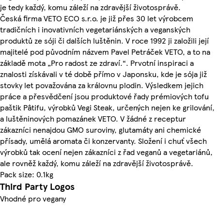
je tedy každý, komu záleží na zdravější životosprávě.
Česká firma VETO ECO s.r.o. je již přes 30 let výrobcem
tradičních i inovativních vegetariánských a veganských
produktů ze sóji či dalších luštěnin. V roce 1992 ji založili její
majitelé pod původním názvem Pavel Petráček VETO, a to na
základě mota „Pro radost ze zdraví.“. Prvotní inspiraci a
znalosti získávali v té době přímo v Japonsku, kde je sója již
stovky let považována za královnu plodin. Výsledkem jejich
práce a přesvědčení jsou produktové řady prémiových tofu
paštik Pâtifu, výrobků Vegi Steak, určených nejen ke grilování,
a luštěninových pomazánek VETO. V žádné z receptur
zákazníci nenajdou GMO suroviny, glutamáty ani chemické
přísady, umělá aromata či konzervanty. Složení i chuť všech
výrobků tak ocení nejen zákazníci z řad veganů a vegetariánů,
ale rovněž každý, komu záleží na zdravější životosprávě.
Pack size: 0.1kg
Third Party Logos
Vhodné pro vegany