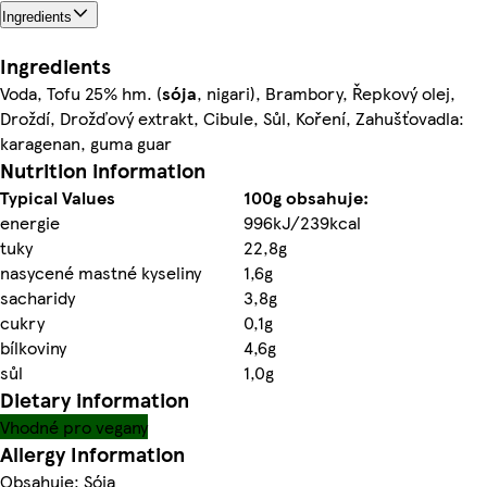
Ingredients
Ingredients
Voda, Tofu 25% hm. (
sója
, nigari), Brambory, Řepkový olej,
Droždí, Drožďový extrakt, Cibule, Sůl, Koření, Zahušťovadla:
karagenan, guma guar
Nutrition information
Typical Values
100g obsahuje:
energie
996kJ/239kcal
tuky
22,8g
nasycené mastné kyseliny
1,6g
sacharidy
3,8g
cukry
0,1g
bílkoviny
4,6g
sůl
1,0g
Dietary information
Vhodné pro vegany
Allergy Information
Obsahuje: Sója