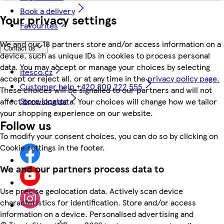
Book a delivery
Your privacy settings
Favourites
We and our 18 partners store and/or access information on a
Contact us
device, such as unique IDs in cookies to process personal
data. You may accept or manage your choices by selecting
itesco.cz
accept or reject all, or at any time in the
privacy policy page.
Customer help +420 800 222 555
These choices will be signalled to our partners and will not
Store locator
affect browsing data. Your choices will change how we tailor
your shopping experience on our website.
Follow us
To modify your consent choices, you can do so by clicking on
Cookie settings in the footer.
We and our partners process data to
Use precise geolocation data. Actively scan device
characteristics for identification. Store and/or access
information on a device. Personalised advertising and