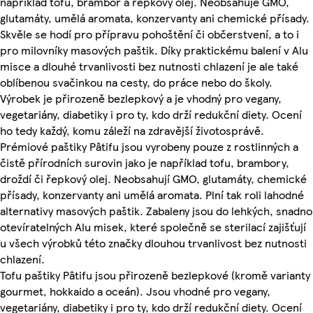
například tofu, brambor a řepkový olej. Neobsahuje GMO,
glutamáty, umělá aromata, konzervanty ani chemické přísady.
Skvěle se hodí pro přípravu pohoštění či občerstvení, a to i
pro milovníky masových paštik. Díky praktickému balení v Alu
misce a dlouhé trvanlivosti bez nutnosti chlazení je ale také
oblíbenou svačinkou na cesty, do práce nebo do školy.
Výrobek je přirozeně bezlepkový a je vhodný pro vegany,
vegetariány, diabetiky i pro ty, kdo drží redukční diety. Ocení
ho tedy každý, komu záleží na zdravější životosprávě.
Prémiové paštiky Pâtifu jsou vyrobeny pouze z rostlinných a
čistě přírodních surovin jako je například tofu, brambory,
droždí či řepkový olej. Neobsahují GMO, glutamáty, chemické
přísady, konzervanty ani umělá aromata. Plní tak roli lahodné
alternativy masových paštik. Zabaleny jsou do lehkých, snadno
otevíratelných Alu misek, které společně se sterilací zajišťují
u všech výrobků této značky dlouhou trvanlivost bez nutnosti
chlazení.
Tofu paštiky Pâtifu jsou přirozeně bezlepkové (kromě varianty
gourmet, hokkaido a oceán). Jsou vhodné pro vegany,
vegetariány, diabetiky i pro ty, kdo drží redukční diety. Ocení