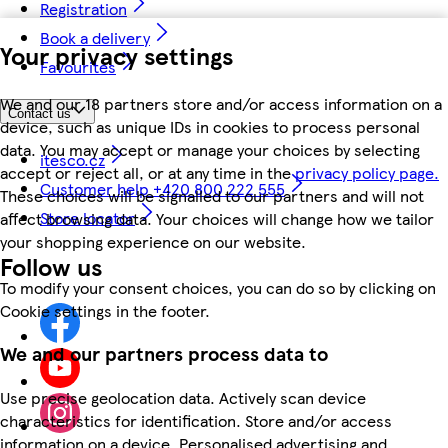
Registration
Book a delivery
Your privacy settings
Favourites
We and our 18 partners store and/or access information on a
Contact us
device, such as unique IDs in cookies to process personal
data. You may accept or manage your choices by selecting
itesco.cz
accept or reject all, or at any time in the
privacy policy page.
Customer help +420 800 222 555
These choices will be signalled to our partners and will not
Store locator
affect browsing data. Your choices will change how we tailor
your shopping experience on our website.
Follow us
To modify your consent choices, you can do so by clicking on
Cookie settings in the footer.
We and our partners process data to
Use precise geolocation data. Actively scan device
characteristics for identification. Store and/or access
information on a device. Personalised advertising and