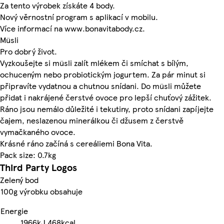
Za tento výrobek získáte 4 body.
Nový věrnostní program s aplikací v mobilu.
Více informací na www.bonavitabody.cz.
Müsli
Pro dobrý život.
Vyzkoušejte si müsli zalít mlékem či smíchat s bílým,
ochuceným nebo probiotickým jogurtem. Za pár minut si
připravíte vydatnou a chutnou snídani. Do müsli můžete
přidat i nakrájené čerstvé ovoce pro lepší chuťový zážitek.
Ráno jsou nemálo důležité i tekutiny, proto snídani zapíjejte
čajem, neslazenou minerálkou či džusem z čerstvě
vymačkaného ovoce.
Krásné ráno začíná s cereáliemi Bona Vita.
Pack size: 0.7kg
Third Party Logos
Zelený bod
100g výrobku obsahuje
Energie
1966kJ
468kcal