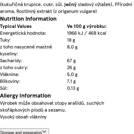
(kukuřičná krupice, cukr, sůl,
ječný
sladový výtažek), Přírodní
aroma, Rostlinný extrakt (z origanum vulgare)
Nutrition information
Typical Values
Ve 100 g výrobku:
Energetická hodnota:
1966 kJ / 468 kcal
Tuky:
18 g
z toho nasycené mastné
8,0 g
kyseliny:
Sacharidy:
67 g
z toho cukry:
26 g
Vláknina:
5,0 g
Bílkoviny:
7,1 g
Sůl:
0,13 g
Allergy Information
Výrobek může obsahovat stopy arašídů, suchých
skořápkových plodů a sezamu.
Vysoký obsah vlákniny
Storage and preparation