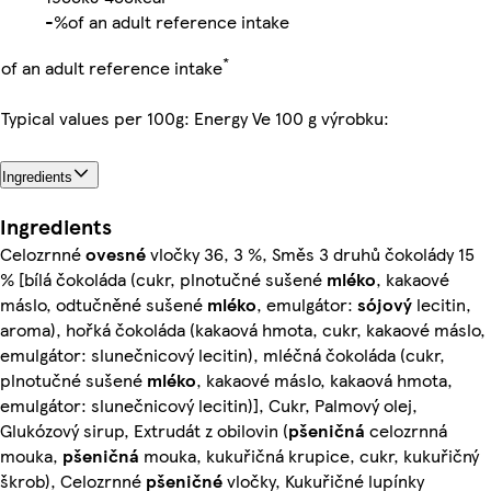
-%
of an adult reference intake
*
of an adult reference intake
Typical values per 100g: Energy Ve 100 g výrobku:
Ingredients
Ingredients
Celozrnné
ovesné
vločky 36, 3 %, Směs 3 druhů čokolády 15
% [bílá čokoláda (cukr, plnotučné sušené
mléko
, kakaové
máslo, odtučněné sušené
mléko
, emulgátor:
sójový
lecitin,
aroma), hořká čokoláda (kakaová hmota, cukr, kakaové máslo,
emulgátor: slunečnicový lecitin), mléčná čokoláda (cukr,
plnotučné sušené
mléko
, kakaové máslo, kakaová hmota,
emulgátor: slunečnicový lecitin)], Cukr, Palmový olej,
Glukózový sirup, Extrudát z obilovin (
pšeničná
celozrnná
mouka,
pšeničná
mouka, kukuřičná krupice, cukr, kukuřičný
škrob), Celozrnné
pšeničné
vločky, Kukuřičné lupínky