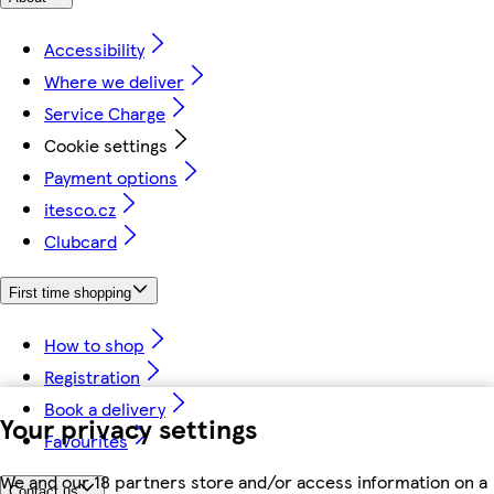
Accessibility
Where we deliver
Service Charge
Cookie settings
Payment options
itesco.cz
Clubcard
First time shopping
How to shop
Registration
Book a delivery
Your privacy settings
Favourites
We and our 18 partners store and/or access information on a
Contact us