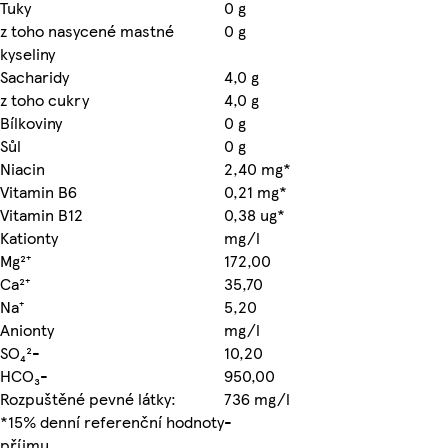
Tuky
0 g
z toho nasycené mastné
0 g
kyseliny
Sacharidy
4,0 g
z toho cukry
4,0 g
Bílkoviny
0 g
Sůl
0 g
Niacin
2,40 mg*
Vitamin B6
0,21 mg*
Vitamin B12
0,38 ug*
Kationty
mg/l
Mg²⁺
172,00
Ca²⁺
35,70
Na⁺
5,20
Anionty
mg/l
SO₄²-
10,20
HCO₃-
950,00
Rozpuštěné pevné látky:
736 mg/l
*15% denní referenční hodnoty
-
příjmu