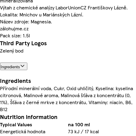
mineralizovaná
Výtah z chemické analýzy LaborUnionCZ Františkovy Lázně.
Lokalita: Mnichov u Mariánských Lázní.
Název zdroje: Magnesia.
zálohujme.cz
Pack size: 1.5l
Third Party Logos
Zelený bod
Ingredients
Ingredients
Přírodní minerální voda, Cukr, Oxid uhličitý, Kyselina: kyselina
citronová, Malinové aroma, Malinová šťáva z koncentrátu (0,
1%), Šťáva z černé mrkve z koncentrátu, Vitaminy: niacin, B6,
B12
Nutrition information
Typical Values
na 100 ml
Energetická hodnota
73 kJ / 17 kcal